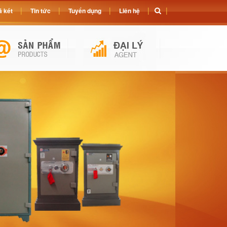
 két
Tin tức
Tuyển dụng
Liên hệ