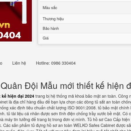
Mầu sắc
Thương hiệu
Bảo hành
Giá
eo
Liên hệ
Hotline: 0986 330404
Quân Đội Mẫu mới thiết kế hiện 
kế hiện đại 2024
trang bị hệ thống mã khoá bảo mật an toàn. Công ng
et là địa chỉ hàng đầu để bạn lựa chọn các dòng tủ sắt an toàn chốn
 thống xác định tiêu chuẩn chất lượng ISO 9001:2008. tủ bảo mật chín
nh. tủ tài liệu cá nhân được sơn tĩnh điện chống trầy xước bề mặt. Có 
hà máy tin tưởng để trang bị trong đơn vị mình. Tủ hồ sơ Cao Cấp hiệ
ốc. Các sản phẩm tủ đựng hồ sơ an toàn WELKO Safes Cabinet được sản