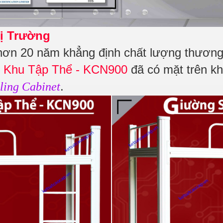
ị Trường
hơn 20 năm khẳng định chất lượng thương 
 Khu Tập Thể - KCN900
đã có mặt trên kh
.
ling Cabinet