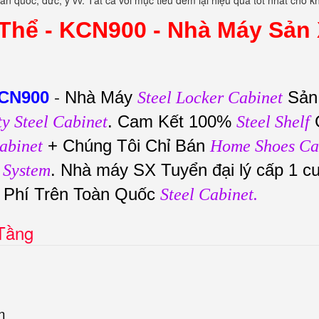
àn quốc, đức, ý vv. Tất cả với mục tiêu đem lại hiệu quả tốt nhất cho 
Thể - KCN900 -
Nhà Máy Sản 
KCN900
-
Nhà Máy
Sản
Steel Locker Cabinet
. Cam Kết 100%
ty Steel Cabinet
Steel Shelf
+ Chúng Tôi Chỉ Bán
abinet
Home Shoes Ca
. Nhà máy SX Tuyển đại lý cấp 1 c
 System
n Phí Trên Toàn Quốc
Steel Cabinet.
 Tầng
n