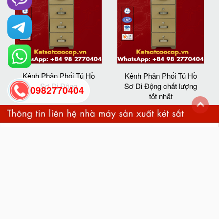
Kênh Phân Phối Tủ Hồ
Kênh Phân Phối Tủ Hồ
Sơ Di Động
Sơ Di Động chất lượng
0982770404
tốt nhất
back
to
top