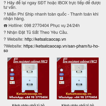
?
Hãy để lại ngay SĐT hoặc IBOX trực tiếp để được
tư vấn.
?
Miễn Phí Ship nhanh toàn quốc - Thanh toán khi
nhận hàng.
☎️ Hotline: 098 2770404 Phục vụ 24/24h
?
Nhận Đặt Tủ Sắt Theo Yêu Cầu.
? Website:
http://ketsatcaocap.vn
?Website:
https://ketsatcaocap.vn/san-pham/tu-ho-
so
Kênh phân phối tủ hồ
Kênh phân phối tủ hồ