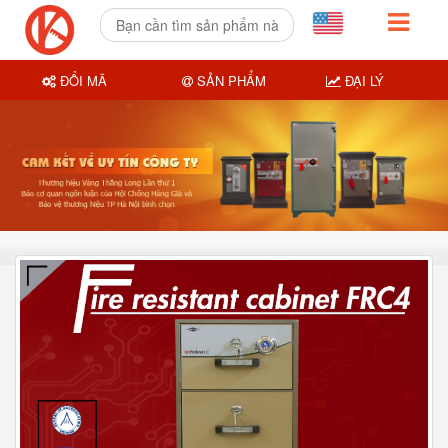
ĐỔI MÃ
SẢN PHẨM
ĐẠI LÝ