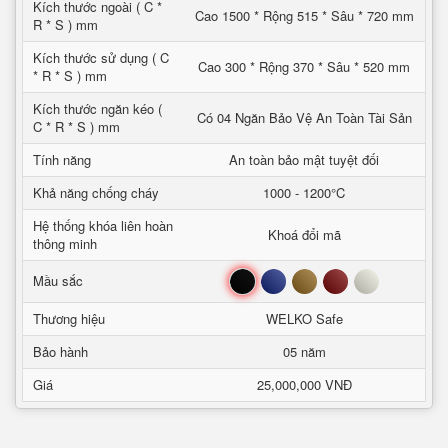
Kích thước ngoài ( C *
Cao 1500 * Rộng 515 * Sâu * 720 mm
R * S ) mm
Kích thước sử dụng ( C
Cao 300 * Rộng 370 * Sâu * 520 mm
* R * S ) mm
Kích thước ngăn kéo (
Có 04 Ngăn Bảo Vệ An Toàn Tài Sản
C * R * S ) mm
Tính năng
An toàn bảo mật tuyệt đối
Khả năng chống cháy
1000 - 1200°C
Hệ thống khóa liên hoàn
Khoá đổi mã
thông minh
Đen
Xanh
Nâu
Đỏ
Trắng
Mầu sắc
Thương hiệu
WELKO Safe
Bảo hành
05 năm
Giá
25,000,000 VNĐ