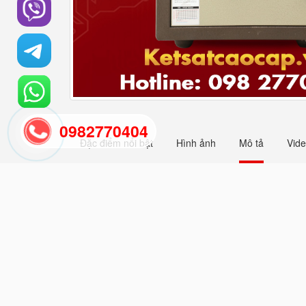
0982770404
Đặc điểm nổi bật
Hình ảnh
Mô tả
Vid
Két Bạc Báo Động KCC50 E S
Két Bạc Báo Động KCC50 E S
Kinh Nghiệm. Công ty luôn đặt
Với Nhiều Thương Hiệu Nổi Ti
sắm Két Bạc WELKO.
Cam Kế