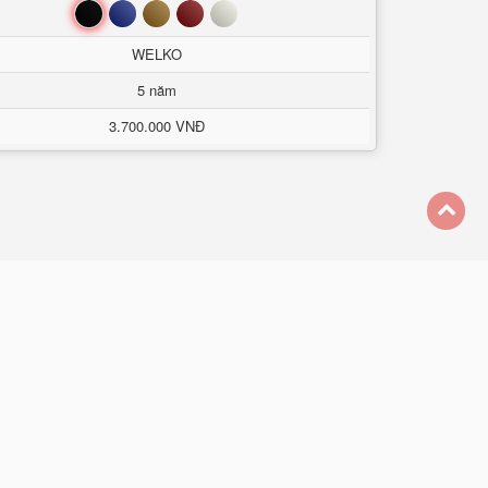
Đen
Xanh
Nâu
Đỏ
Trắng
WELKO
5 năm
3.700.000 VNĐ
back
to
1 Tại VN
top
g Hiệu Uy Tín Trên 30 Năm
ại lý cấp 1 cung cấp Két Bạc
ới.
Ưu Đãi Khủng
khi mua
Tôi Chỉ Bán Với Giá Gốc Nhà