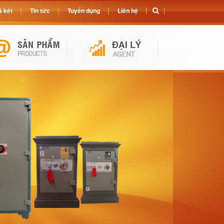
 két
Tin tức
Tuyển dụng
Liên hệ