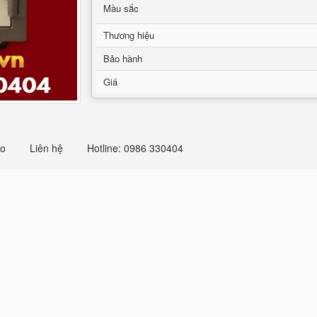
Mầu sắc
Thương hiệu
Bảo hành
Giá
eo
Liên hệ
Hotline: 0986 330404
ilver - Brown
-
Nhà Máy SX Két Bạc Số 
ilver - Brown -
Két Bạc WELKO là Thươn
 chữ tín lên hàng đầu. Nhà máy SX Tuyển đ
ếng Hàng Đầu Tại Việt Nam Và Trên Thế Gi
t 100% Giá Gốc
, Giá Cực
SOCK
+ Chúng 