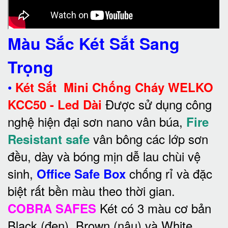
Màu Sắc Két Sắt Sang
Trọng
•
Két Sắt Mini Chống Cháy WELKO
Được sử dụng công
KCC50 - Led Dài
nghệ hiện đại sơn nano vân búa,
Fire
vân bông các lớp sơn
Resistant safe
đều, dày và bóng mịn dễ lau chùi vệ
sinh,
chống rỉ và đặc
Office Safe Box
biệt rất bền màu theo thời gian.
Két có 3 màu cơ bản
COBRA SAFES
Black (đen), Brown (nâu) và White