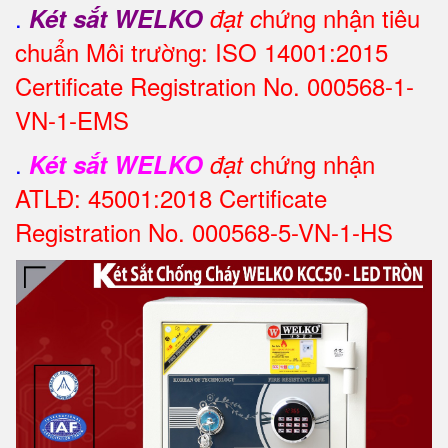
.
hứng nhận tiêu
Két sắt WELKO
đạt c
chuẩn Môi trường: ISO 14001:2015
Certificate Registration No. 000568-1-
VN-1-EMS
.
chứng nhận
Két sắt WELKO
đạt
ATLĐ: 45001:2018 Certificate
Registration No. 000568-5-VN-1-HS