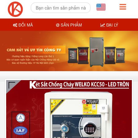
ĐỔI MÃ
SẢN PHẨM
ĐẠI LÝ