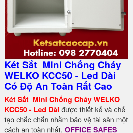
Két Sắt Mini Chống Cháy
WELKO KCC50 - Led Dài
Có Độ An Toàn Rất Cao
Két Sắt Mini Chống Cháy WELKO
được thiết kế và chế
KCC50 - Led Dài
tạo chắc chắn nhằm bảo vệ tài sản một
cách an toàn nhất.
OFFICE SAFES