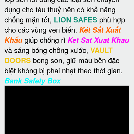
dụng cho tàu thuỷ nên có khả năng
chống mặn tốt,
phù hợp
LION SAFES
cho các vùng ven biển,
Két Sắt Xuất
giúp chống rỉ
Khẩu
Ket Sat Xuat Khau
và sáng bóng chống xước,
VAULT
bong sơn, giữ màu bền đặc
DOORS
biệt không bị phai nhạt theo thời gian.
Bank Safety Box