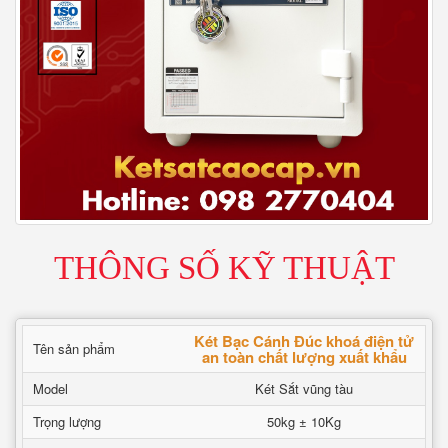
THÔNG SỐ KỸ THUẬT
Két Bạc Cánh Đúc khoá điện tử
Tên sản phẩm
an toàn chất lượng xuất khẩu
Model
Két Sắt vũng tàu
Trọng lượng
50kg ± 10Kg