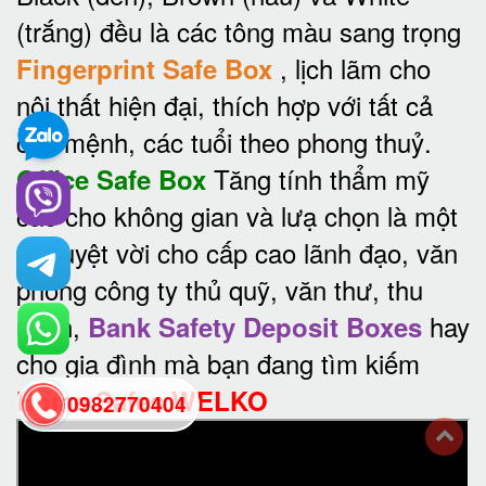
(trắng) đều là các tông màu sang trọng
, lịch lãm cho
Fingerprint Safe Box
nội thất hiện đại, thích hợp với tất cả
các mệnh, các tuổi theo phong thuỷ.
Tăng tính thẩm mỹ
Office Safe Box
cao cho không gian và lưạ chọn là một
sự tuyệt vời cho cấp cao lãnh đạo, văn
phòng công ty thủ quỹ, văn thư, thu
ngân,
hay
Bank Safety Deposit Boxes
cho gia đình mà bạn đang tìm kiếm
Home Safes WELKO
0982770404
back