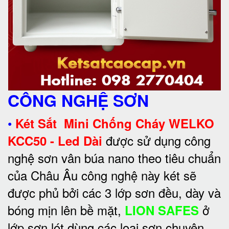
CÔNG NGHỆ SƠN
•
Két Sắt Mini Chống Cháy WELKO
được sử dụng công
KCC50 - Led Dài
nghệ sơn vân búa nano theo tiêu chuẩn
của Châu Âu công nghệ này két sẽ
được phủ bởi các 3 lớp sơn đều, dày và
bóng mịn lên bề mặt,
ở
LION SAFES
lớp sơn lót dùng các loại sơn chuyên