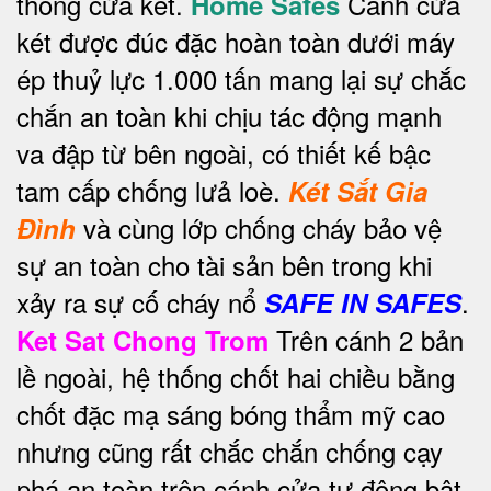
thống cửa két.
Cánh cửa
Home Safes
két được đúc đặc hoàn toàn dưới máy
ép thuỷ lực 1.000 tấn mang lại sự chắc
chắn an toàn khi chịu tác động mạnh
va đập từ bên ngoài, có thiết kế bậc
tam cấp chống lưả loè.
Két Sắt Gia
và cùng lớp chống cháy bảo vệ
Đình
sự an toàn cho tài sản bên trong khi
xảy ra sự cố cháy nổ
.
SAFE IN SAFES
Trên cánh 2 bản
Ket Sat Chong Trom
lề ngoài, hệ thống chốt hai chiều bằng
chốt đặc mạ sáng bóng thẩm mỹ cao
nhưng cũng rất chắc chắn chống cạy
phá an toàn trên cánh cửa tự động bật