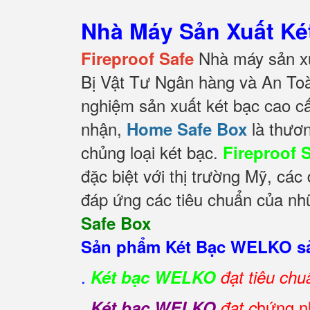
Nhà Máy Sản Xuất K
Nhà máy sản xu
Fireproof Safe
Bị Vật Tư Ngân hàng và An To
nghiệm sản xuất két bạc cao c
nhận,
là thươn
Home Safe Box
chủng loại két bạc.
Fireproof 
đặc biệt với thị trường Mỹ, cá
đáp ứng các tiêu chuẩn của nhữ
Safe Box
Sản phẩm Két Bạc WELKO sả
.
Két bạc WELKO
đạt tiêu ch
.
hứng nh
Két bạc WELKO
đạt c