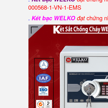
000568-1-VN-1-EMS
.
chứng nh
Két bạc WELKO
đạt