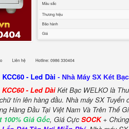
Mầu sắc
Thương hiệu
Bảo hành
Giá
eo
Liên hệ
Hotline: 0986 330404
 KCC60 - Led Dài
-
Nhà Máy SX Két Bạc
 KCC60 - Led Dài
Két Bạc WELKO là Thư
 chữ tín lên hàng đầu. Nhà máy SX Tuyển đ
ếng Hàng Đầu Tại Việt Nam Và Trên Thế Gi
t 100% Giá Gốc
, Giá Cực
SOCK
+ Chúng 