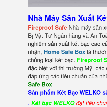
Nhà Máy Sản Xuất K
Nhà máy sản xu
Fireproof Safe
Bị Vật Tư Ngân hàng và An To
nghiệm sản xuất két bạc cao c
nhận,
là thươn
Home Safe Box
chủng loại két bạc.
Fireproof 
đặc biệt với thị trường Mỹ, cá
đáp ứng các tiêu chuẩn của nhữ
Safe Box
Sản phẩm Két Bạc WELKO sả
.
Két bạc WELKO
đạt tiêu ch