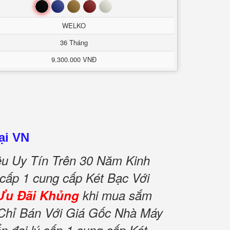
Đen
Xanh
Nâu
Đỏ
Trắng
WELKO
36 Tháng
9.300.000 VNĐ
ại VN
u Uy Tín Trên 30 Năm Kinh
 cấp 1 cung cấp Két Bạc Với
Ưu Đãi Khủng
khi mua sắm
Chỉ Bán Với Giá Gốc Nhà Máy