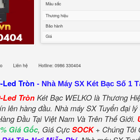
Mầu sắc
Thương hiệu
Bảo hành
Giá
eo
Liên hệ
Hotline: 0986 330404
-Led Tròn
-
Nhà Máy SX Két Bạc Số 1 T
-Led Tròn
Két Bạc WELKO là Thương Hiệ
ín lên hàng đầu. Nhà máy SX Tuyển đại lý
Hàng Đầu Tại Việt Nam Và Trên Thế Giới.
0% Giá Gốc
, Giá Cực
SOCK
+ Chúng Tôi 