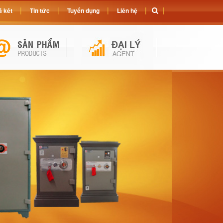
 két
Tin tức
Tuyển dụng
Liên hệ