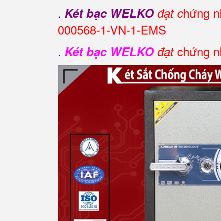
.
hứng nh
Két bạc WELKO
đạt c
000568-1-VN-1-EMS
.
chứng nh
Két bạc WELKO
đạt