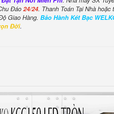
 Đặt Tận Nơi Miễn Phí
. Nhà máy SX Tuyển
 Chu Đáo
24/24
. Thanh Toán Tại Nhà hoặc 
 Độ Giao Hàng.
Bảo Hành Két Bạc WELK
rọn Đời
.