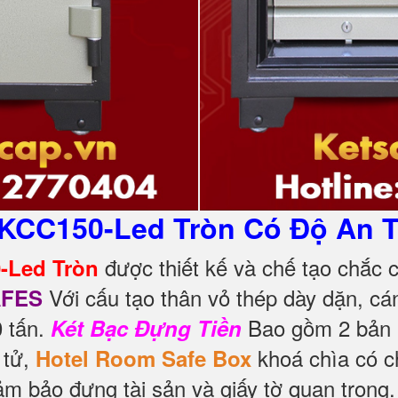
KCC150-Led Tròn Có Độ An T
được thiết kế và chế tạo chắc 
-Led Tròn
Với cấu tạo thân vỏ thép dày dặn, cá
AFES
0 tấn.
Bao gồm 2 bản l
Két Bạc Đựng Tiền
 tử,
khoá chìa có c
Hotel Room Safe Box
m bảo đựng tài sản và giấy tờ quan trọng