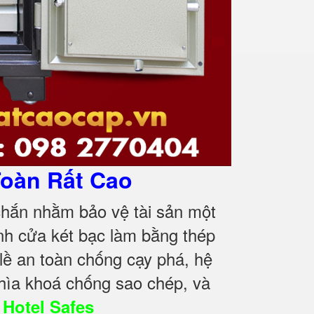
oàn Rất Cao
chắn nhằm bảo vệ tài sản một
nh cửa két bạc làm bằng thép
ề an toàn chống cạy phá, hệ
hìa khoá chống sao chép, và
.
Hotel Safes