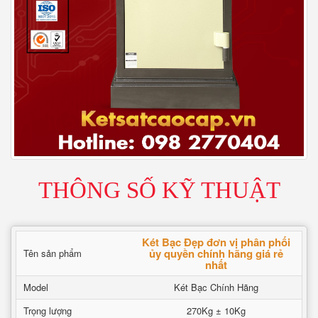
THÔNG SỐ KỸ THUẬT
Két Bạc Đẹp đơn vị phân phối
ủy quyền chính hãng giá rẻ
Tên sản phẩm
nhất
Model
Két Bạc Chính Hãng
Trọng lượng
270Kg ± 10Kg