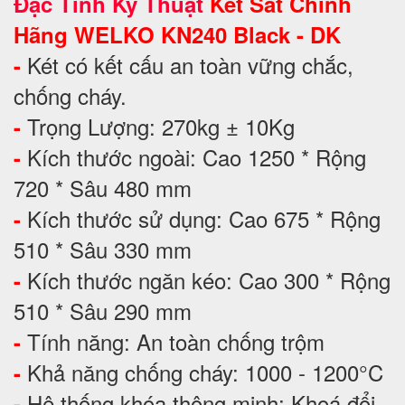
Đặc Tính Kỹ Thuật
Két Sắt Chính
Hãng WELKO KN240 Black - DK
Két có kết cấu an toàn vững chắc,
-
chống cháy.
Trọng Lượng: 270kg ± 10Kg
-
Kích thước ngoài: Cao 1250 * Rộng
-
720 * Sâu 480 mm
Kích thước sử dụng: Cao 675 * Rộng
-
510 * Sâu 330 mm
Kích thước ngăn kéo: Cao 300 * Rộng
-
510 * Sâu 290 mm
Tính năng: An toàn chống trộm
-
Khả năng chống cháy: 1000 - 1200°C
-
Hệ thống khóa thông minh: Khoá đổi
-