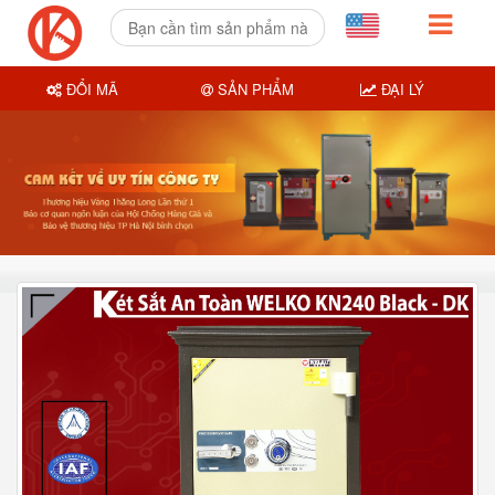
ĐỔI MÃ
SẢN PHẨM
ĐẠI LÝ