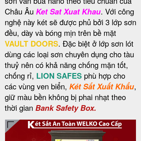
sơn vân búa nano theo tiêu chuẩn của
Châu Âu
. Với công
Ket Sat Xuat Khau
nghệ này két sẽ được phủ bởi 3 lớp sơn
đều, dày và bóng mịn trên bề mặt
. Đặc biệt ở lớp sơn lót
VAULT DOORS
dùng các loại sơn chuyên dụng cho tàu
thuỷ nên có khả năng chống mặn tốt,
chống rỉ,
phù hợp cho
LION SAFES
các vùng ven biển,
,
Két Sắt Xuất Khẩu
giữ màu bền không bị phai nhạt theo
thời gian
Bank Safety Box.