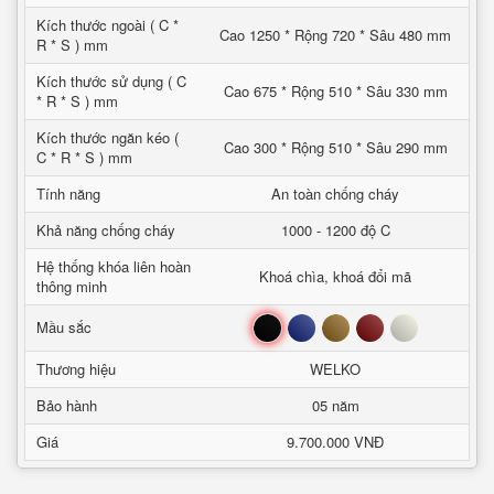
Kích thước ngoài ( C *
Cao 1250 * Rộng 720 * Sâu 480 mm
R * S ) mm
Kích thước sử dụng ( C
Cao 675 * Rộng 510 * Sâu 330 mm
* R * S ) mm
Kích thước ngăn kéo (
Cao 300 * Rộng 510 * Sâu 290 mm
C * R * S ) mm
Tính năng
An toàn chống cháy
Khả năng chống cháy
1000 - 1200 độ C
Hệ thống khóa liên hoàn
Khoá chìa, khoá đổi mã
thông minh
Đen
Xanh
Nâu
Đỏ
Trắng
Mầu sắc
Thương hiệu
WELKO
Bảo hành
05 năm
Giá
9.700.000 VNĐ