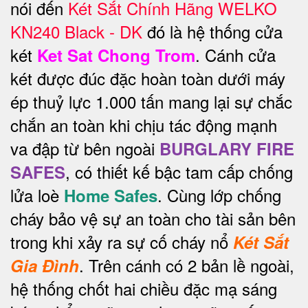
nói đến
Két Sắt Chính Hãng WELKO
KN240 Black - DK
đó là hệ thống cửa
két
. Cánh cửa
Ket Sat Chong Trom
két được đúc đặc hoàn toàn dưới máy
ép thuỷ lực 1.000 tấn mang lại sự chắc
chắn an toàn khi chịu tác động mạnh
va đập từ bên ngoài
BURGLARY FIRE
, có thiết kế bậc tam cấp chống
SAFES
lửa loè
. Cùng lớp chống
Home Safes
cháy bảo vệ sự an toàn cho tài sản bên
trong khi xảy ra sự cố cháy nổ
Két Sắt
.
Trên cánh có 2 bản lề ngoài,
Gia Đình
hệ thống chốt hai chiều đặc mạ sáng