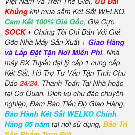
Việt Nam Và Trên Thế Giới.
Ưu Đãi
Khủng
khi mua sắm Két Sắt WELKO.
Cam Kết 100% Giá Gốc
, Giá Cực
SOCK
+ Chúng Tôi Chỉ Bán Với Giá
Gốc Nhà Máy Sản Xuất +
Giao Hàng
và Lắp Đặt Tận Nơi Miễn Phí
. Nhà
máy SX Tuyển đại lý cấp 1 cung cấp
Két Sắt. Hỗ Trợ Tư Vấn Tận Tình Chu
Đáo
24/24
. Thanh Toán Tại Nhà hoặc
tại Cơ Quan. Dịch vụ chu đáo chuyên
nghiệp, Đảm Bảo Tiến Độ Giao Hàng.
Bảo Hành Két Sắt WELKO Chính
Hãng 05 năm
tại nơi sử dụng,
Bảo Trì
Sản Phẩm Trọn Đời
.