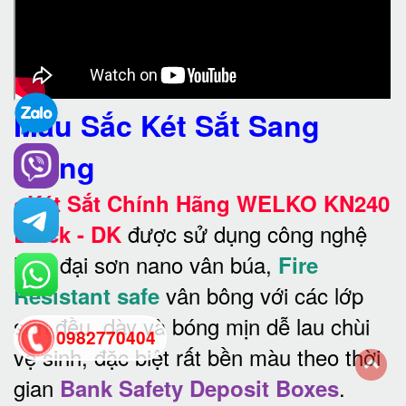
Màu Sắc Két Sắt Sang
Trọng
•
Két Sắt Chính Hãng WELKO KN240
được sử dụng công nghệ
Black - DK
hiện đại sơn nano vân búa,
Fire
vân bông với các lớp
Resistant safe
sơn đều, dày và bóng mịn dễ lau chùi
0982770404
vệ sinh, đặc biệt rất bền màu theo thời
gian
.
Bank Safety Deposit Boxes
back