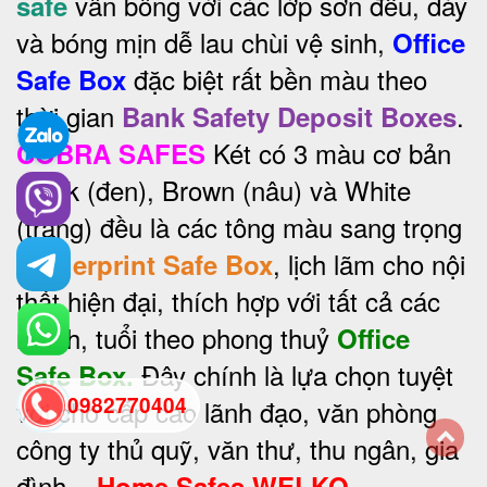
vân bông với các lớp sơn đều, dày
safe
và bóng mịn dễ lau chùi vệ sinh,
Office
đặc biệt rất bền màu theo
Safe Box
thời gian
.
Bank Safety Deposit Boxes
Két có 3 màu cơ bản
COBRA SAFES
Black (đen), Brown (nâu) và White
(trắng) đều là các tông màu sang trọng
, lịch lãm cho nội
Fingerprint Safe Box
thất hiện đại, thích hợp với tất cả các
mệnh, tuổi theo phong thuỷ
Office
Đây chính là lựa chọn tuyệt
Safe Box.
0982770404
vời cho cấp cao lãnh đạo, văn phòng
công ty thủ quỹ, văn thư, thu ngân, gia
back
đình...
Home Safes WELKO.