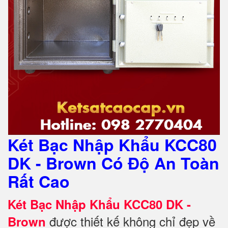
Két Bạc Nhập Khẩu KCC80
DK - Brown Có Độ An Toàn
Rất Cao
Két Bạc Nhập Khẩu KCC80 DK -
được thiết kế không chỉ đẹp về
Brown