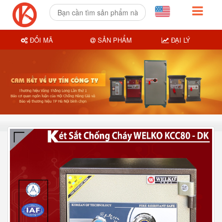
ĐỔI MÃ
SẢN PHẨM
ĐẠI LÝ