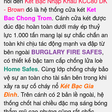
nói đến
Két Bạc Nhập Khẩu KCC80 DK
- Brown
đó là hệ thống cửa két
Ket
. Cánh cửa két được
Bac Chong Trom
đúc đặc hoàn toàn dưới máy ép thuỷ
lực 1.000 tấn mang lại sự chắc chắn an
toàn khi chịu tác động mạnh va đập từ
bên ngoài
,
BURGLARY FIRE SAFES
có thiết kế bậc tam cấp chống lửa loè
. Cùng lớp chống cháy bảo
Home Safes
vệ sự an toàn cho tài sản bên trong khi
xảy ra sự cố cháy nổ
Két Bạc Gia
.
Trên cánh có 2 bản lề ngoài, hệ
Đình
thống chốt hai chiều đặc mạ sáng bóng
thẩm mỹ cao nhưng cũng rất chắc