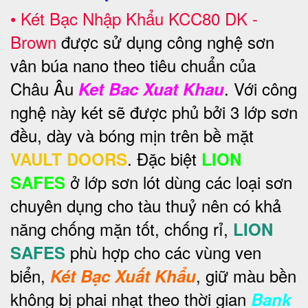
•
Két Bạc Nhập Khẩu KCC80 DK -
Brown
được sử dụng công nghệ sơn
vân búa nano theo tiêu chuẩn của
Châu Âu
. Với công
Ket Bac Xuat Khau
nghệ này két sẽ được phủ bởi 3 lớp sơn
đều, dày và bóng mịn trên bề mặt
. Đặc biệt
VAULT DOORS
LION
ở lớp sơn lót dùng các loại sơn
SAFES
chuyên dụng cho tàu thuỷ nên có khả
năng chống mặn tốt, chống rỉ,
LION
phù hợp cho các vùng ven
SAFES
biển,
, giữ màu bền
Két Bạc Xuất Khẩu
không bị phai nhạt theo thời gian
Bank