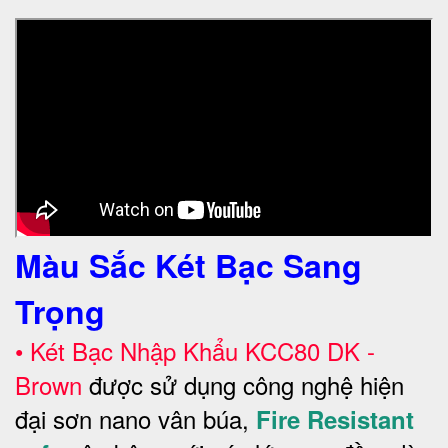
Màu Sắc Két Bạc Sang
Trọng
•
Két Bạc Nhập Khẩu KCC80 DK -
Brown
được sử dụng công nghệ hiện
đại sơn nano vân búa,
Fire Resistant