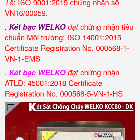
: ISO 9001:2015 chứng nhận số
Tế
VN16/00059.
.
hứng nhận tiêu
Két bạc WELKO
đạt c
chuẩn Môi trường: ISO 14001:2015
Certificate Registration No. 000568-1-
VN-1-EMS
.
chứng nhận
Két bạc WELKO
đạt
ATLĐ: 45001:2018 Certificate
Registration No. 000568-5-VN-1-HS