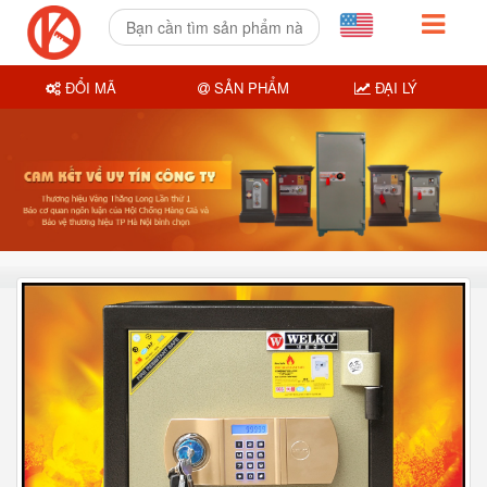
ĐỔI MÃ
SẢN PHẨM
ĐẠI LÝ