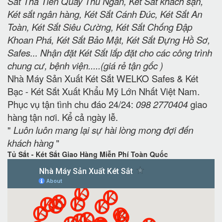
Sắt Thả Tiền Quầy Thu Ngân, Két Sắt khách sạn,
Két sắt ngân hàng, Két Sắt Cánh Đúc, Két Sắt An
Toàn, Két Sắt Siêu Cường, Két Sắt Chống Đập
Khoan Phá, Két Sắt Bảo Mật, Két Sắt Đựng Hồ Sơ,
Safes... Nhận đặt Két Sắt lắp đặt cho các công trình
chung cư, bệnh viện.....(giá rẻ tận gốc )
Nhà Máy Sản Xuất Két Sắt WELKO Safes & Két
Bạc - Két Sắt Xuất Khẩu Mỹ Lớn Nhất Việt Nam.
Phục vụ tận tình chu đáo 24/24:
098 2770404
giao
hàng tận nơi. Kể cả ngày lễ.
"
Luôn luôn mang lại sự hài lòng mong đợi đến
khách hàng
"
Tủ Sắt - Két Sắt Giao Hàng Miễn Phí Toàn Quốc