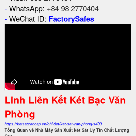
-
WhatsApp:
+84 98 2770404
-
WeChat ID:
FactorySafes
Linh Liên Kết Két Bạc Văn
Phòng
https://ketsatcaocap.vn/chi-tiet/ket-sat-van-phong-s400
Tổng Quan về Nhà Máy Sản Xuất két Sắt Uy Tín Chất Lượng