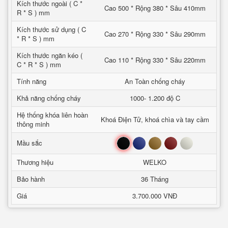
Kích thước ngoài ( C *
Cao 500 * Rộng 380 * Sâu 410mm
R * S ) mm
Kích thước sử dụng ( C
Cao 270 * Rộng 330 * Sâu 290mm
* R * S ) mm
Kích thước ngăn kéo (
Cao 110 * Rộng 330 * Sâu 220mm
C * R * S ) mm
Tính năng
An Toàn chống cháy
Khả năng chống cháy
1000- 1.200 độ C
Hệ thống khóa liên hoàn
Khoá Điện Tử, khoá chìa và tay cầm
thông minh
Đen
Xanh
Nâu
Đỏ
Trắng
Mầu sắc
Thương hiệu
WELKO
Bảo hành
36 Tháng
Giá
3.700.000 VNĐ