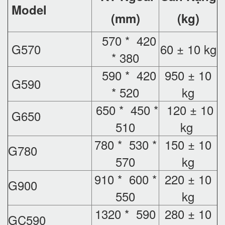
Model
(mm)
(kg)
570 * 420
G570
60 ± 10 kg
* 380
590 * 420
950 ± 10
G590
* 520
kg
650 * 450 *
120 ± 10
G650
510
kg
780 * 530 *
150 ± 10
G780
570
kg
910 * 600 *
220 ± 10
G900
550
kg
1320 * 590
280 ± 10
GC590