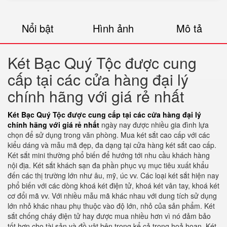
Nổi bật
Hình ảnh
Mô tả
Két Bạc Quý Tộc được cung
cấp tại các cửa hàng đại lý
chính hãng với giá rẻ nhất
Két Bạc Quý Tộc được cung cấp tại các cửa hàng đại lý
chính hãng với giá rẻ nhất
ngày nay được nhiều gia đình lựa
chọn để sử dụng trong văn phòng. Mua két sắt cao cấp với các
kiểu dáng và mẫu mã đẹp, đa dạng tại cửa hàng két sắt cao cấp.
Két sắt mini thường phổ biến để hướng tới nhu cầu khách hàng
nội địa. Két sắt khách sạn đa phần phục vụ mục tiêu xuất khẩu
đến các thị trường lớn như âu, mỹ, úc vv. Các loại két sắt hiện nay
phổ biến với các dòng khoá két điện tử, khoá két vân tay, khoá két
cơ đổi mã vv. Với nhiều mẫu mã khác nhau với dung tích sử dụng
lớn nhỏ khác nhau phụ thuộc vào độ lớn, nhỏ của sản phẩm. Két
sắt chống cháy điện tử hay được mua nhiều hơn vì nó đảm bảo
tốt hơn cho tài sản và đồ vật bên trong kể cả trong hoả hoạn. Két