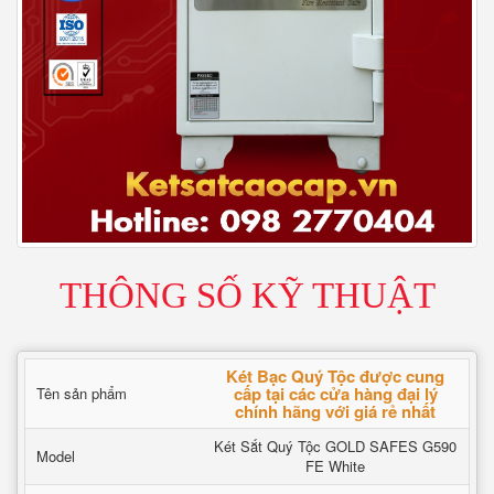
THÔNG SỐ KỸ THUẬT
Két Bạc Quý Tộc được cung
cấp tại các cửa hàng đại lý
Tên sản phẩm
chính hãng với giá rẻ nhất
Két Sắt Quý Tộc GOLD SAFES G590
Model
FE White