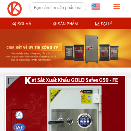
ĐỔI MÃ
SẢN PHẨM
ĐẠI LÝ