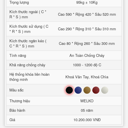
Trọng lượng
95kg ± 10Kg
Kích thước ngoài ( C *
Cao 590 * Rộng 420 * Sâu 520 mm
R * S ) mm
Kích thước sử dụng ( C
Cao 290 * Rộng 310 * Sâu 310 mm
* R * S ) mm
Kích thước ngăn kéo (
Cao 80 * Rộng 260 * Sâu 300 mm
C * R * S ) mm
Tính năng
An Toàn Chống Cháy
Khả năng chống cháy
1000 - 1200 độ C
Hệ thống khóa liên hoàn
Khoá Vân Tay, Khoá Chìa
thông minh
Đen
Xanh
Nâu
Đỏ
Trắng
Mầu sắc
Thương hiệu
WELKO
Bảo hành
05 năm
Giá
10.200.000 VNĐ