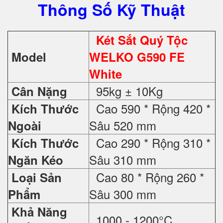
Thông Số Kỹ Thuật
Két Sắt Quý Tộc
Model
WELKO G590 FE
White
95kg ± 10Kg
Cân Nặng
Cao 590 * Rộng 420 *
Kích Thước
Sâu 520 mm
Ngoài
Cao 290 * Rộng 310 *
Kích Thước
Sâu 310 mm
Ngăn Kéo
Cao 80 * Rộng 260 *
Loại Sản
Sâu 300 mm
Phẩm
Khả Năng
1000 - 1200°C