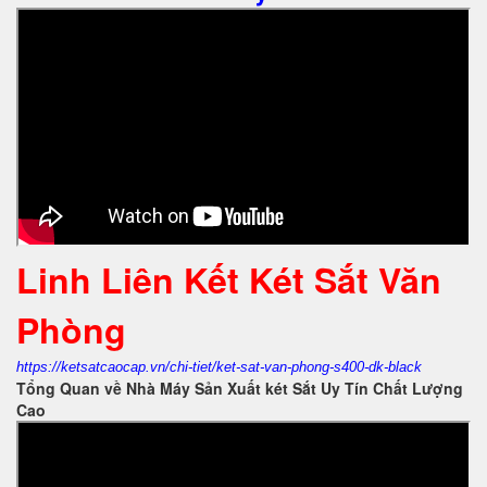
Linh Liên Kết Két Sắt Văn
Phòng
https://ketsatcaocap.vn/chi-tiet/ket-sat-van-phong-s400-dk-black
Tổng Quan về Nhà Máy Sản Xuất két Sắt Uy Tín Chất Lượng
Cao