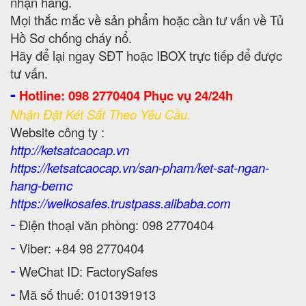
nhận hàng.
Mọi thắc mắc về sản phẩm hoặc cần tư vấn về Tủ
Hồ Sơ chống cháy nổ.
Hãy để lại ngay SĐT hoặc IBOX trực tiếp để được
tư vấn.
-
Hotline: 098 2770404 Phục vụ 24/24h
Nhận Đặt Két Sắt Theo Yêu Cầu.
Website công ty :
http://ketsatcaocap.vn
https://ketsatcaocap.vn/san-pham/ket-sat-ngan-
hang-bemc
https://welkosafes.trustpass.alibaba.com
-
Điện thoại văn phòng: 098 2770404
-
Viber: +84 98 2770404
-
WeChat ID: FactorySafes
-
Mã số thuế: 0101391913