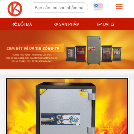
ĐỔI MÃ
SẢN PHẨM
ĐẠI LÝ