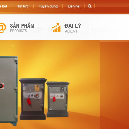
 két
Tin tức
Tuyển dụng
Liên hệ