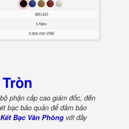
Đen
Xanh
Nâu
Đỏ
Trắng
WELKO
5 Năm
3.900.000 VNĐ
 Tròn
 bộ phận cấp cao giám đốc, đến
ó két bạc bảo quản để đảm bảo
m
Két Bạc Văn Phòng
với đầy