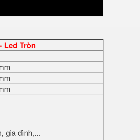
- Led Tròn
0mm
0mm
0mm
gia đình,...