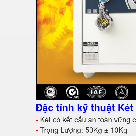
Đặc tính kỹ thuật Ké
Két có kết cấu an toàn vững ch
-
Trọng Lượng: 50Kg ± 10Kg
-