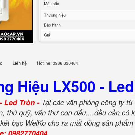
Mầu sắc
Thương hiệu
Bảo hành
Giá
eo
Liên hệ
Hotline: 0986 330404
g Hiệu LX500 - Led
- Led Tròn -
Tại các văn phòng công ty từ
gân, thủ quỹ, văn thư con dấu....đều cần c
ty két bạc WelKo cho ra mắt dòng sản phẩ
ne: 0982770404