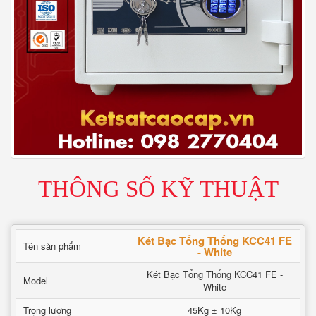
THÔNG SỐ KỸ THUẬT
Két Bạc Tổng Thống KCC41 FE
Tên sản phẩm
- White
Két Bạc Tổng Thống KCC41 FE -
Model
White
Trọng lượng
45Kg ± 10Kg