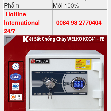
Phẩm
Mới 100%
Hotline
International
0084 98 2770404
24/7