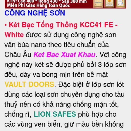
CÔNG NGHỆ SƠN
•
Két Bạc Tổng Thống KCC41 FE -
được sử dụng công nghệ sơn
White
vân búa nano theo tiêu chuẩn của
Châu Âu
. Với công
Ket Bac Xuat Khau
nghệ này két sẽ được phủ bởi 3 lớp sơn
đều, dày và bóng mịn trên bề mặt
. Đặc biệt ở lớp sơn lót
VAULT DOORS
dùng các loại sơn chuyên dụng cho tàu
thuỷ nên có khả năng chống mặn tốt,
chống rỉ,
phù hợp cho
LION SAFES
các vùng ven biển, giữ màu bền không