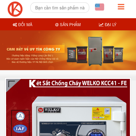
ĐỔI MÃ
SẢN PHẨM
ĐẠI LÝ