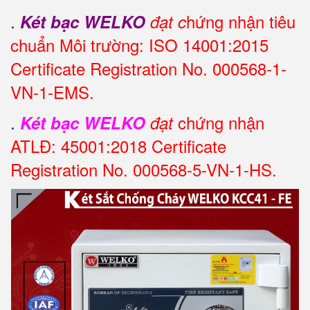
.
hứng nhận tiêu
Két bạc WELKO
đạt c
chuẩn Môi trường: ISO 14001:2015
Certificate Registration No. 000568-1-
VN-1-EMS.
.
chứng nhận
Két bạc WELKO
đạt
ATLĐ: 45001:2018 Certificate
Registration No. 000568-5-VN-1-HS.