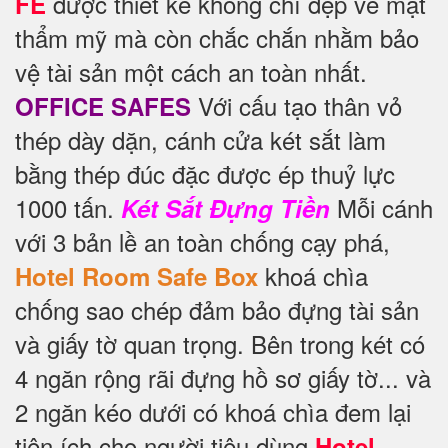
được thiết kế không chỉ đẹp về mặt
FE
thẩm mỹ mà còn chắc chắn nhằm bảo
vệ tài sản một cách an toàn nhất.
Với cấu tạo thân vỏ
OFFICE SAFES
thép dày dặn, cánh cửa két sắt làm
bằng thép đúc đặc được ép thuỷ lực
1000 tấn.
Mỗi cánh
Két Sắt Đựng Tiền
với 3 bản lề an toàn chống cạy phá,
khoá chìa
Hotel Room Safe Box
chống sao chép đảm bảo đựng tài sản
và giấy tờ quan trọng. Bên trong két có
4 ngăn rộng rãi đựng hồ sơ giấy tờ... và
2 ngăn kéo dưới có khoá chìa đem lại
tiện ích cho người tiêu dùng
Hotel