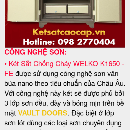
CÔNG NGHỆ SƠN:
•
Két Sắt Chống Cháy WELKO
K1650 -
FE
được sử dụng công nghệ sơn vân
búa nano theo tiêu chuẩn của Châu Âu.
Với công nghệ này két sẽ được phủ bởi
3 lớp sơn đều, dày và bóng mịn trên bề
mặt
. Đặc biệt ở lớp
VAULT DOORS
sơn lót dùng các loại sơn chuyên dụng