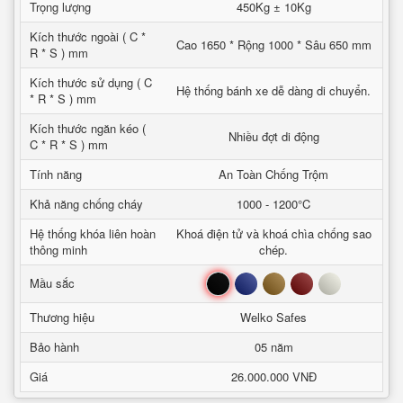
Trọng lượng
450Kg ± 10Kg
Kích thước ngoài ( C *
Cao 1650 * Rộng 1000 * Sâu 650 mm
R * S ) mm
Kích thước sử dụng ( C
Hệ thống bánh xe dễ dàng di chuyển.
* R * S ) mm
Kích thước ngăn kéo (
Nhiều đợt di động
C * R * S ) mm
Tính năng
An Toàn Chống Trộm
Khả năng chống cháy
1000 - 1200°C
Hệ thống khóa liên hoàn
Khoá điện tử và khoá chìa chống sao
thông minh
chép.
Đen
Xanh
Nâu
Đỏ
Trắng
Mầu sắc
Thương hiệu
Welko Safes
Bảo hành
05 năm
Giá
26.000.000 VNĐ