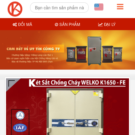
ĐỔI MÃ
SẢN PHẨM
ĐẠI LÝ