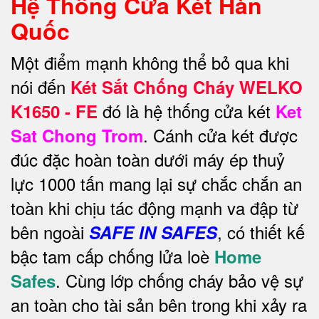
Hệ Thống Cửa Két Hàn
Quốc
Một điểm mạnh không thể bỏ qua khi
nói đến
Két Sắt Chống Cháy WELKO
đó là hệ thống cửa két
K1650 - FE
Ket
. Cánh cửa két được
Sat Chong Trom
đúc đặc hoàn toàn dưới máy ép thuỷ
lực 1000 tấn mang lại sự chắc chắn an
toàn khi chịu tác động mạnh va đập từ
bên ngoài
, có thiết kế
SAFE IN SAFES
bậc tam cấp chống lửa loè
Home
. Cùng lớp chống cháy bảo vệ sự
Safes
an toàn cho tài sản bên trong khi xảy ra