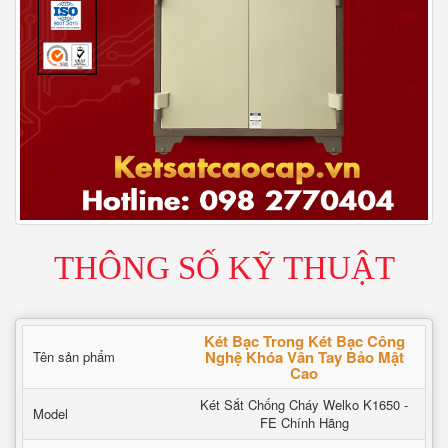
THÔNG SỐ KỸ THUẬT
Két Bạc Trong Két Bạc Công
Nghệ Khóa Vân Tay Bảo Mật
Tên sản phẩm
Cao
Két Sắt Chống Cháy Welko K1650 -
Model
FE Chính Hãng