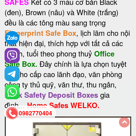
Két có 3 màu cơ bản Black
SAFES
(đen), Brown (nâu) và White (trắng)
đều là các tông màu sang trọng
, lịch lãm cho nội
Fingerprint Safe Box
thất hiện đại, thích hợp với tất cả các
mệnh, tuổi theo phong thuỷ
Office
Đây chính là lựa chọn tuyệt
Safe Box.
vời cho cấp cao lãnh đạo, văn phòng
công ty thủ quỹ, văn thư, thu ngân,
gia
Bank Safety Deposit Boxes
đình...
Home Safes WELKO.
0982770404
back