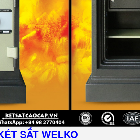
KÉT SẮT
WELKO