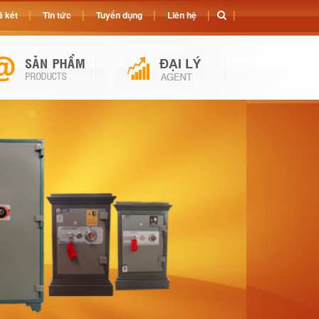
 két
Tin tức
Tuyển dụng
Liên hệ