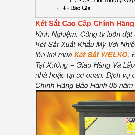
4 - Báo Giá
Két Sắt Cao Cấp Chính Hãng
Kinh Nghiệm.
Công ty luôn đặt 
Két Sắt Xuất Khẩu Mỹ Với Nhi
lớn khi mua
Két Sắt WELKO
.
Tại Xưởng + Giao Hàng Và Lắp
nhà hoặc tại cơ quan.
Dịch vụ 
Chính Hãng Bảo Hành 05 năm Tậ