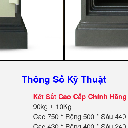
Thông Số Kỹ Thuật
Két Sắt Cao Cấp Chính Hãng
90kg ± 10Kg
Cao 750 * Rộng 500 * Sâu 44
Cao 430 * Rộng 400 * Sâu 24