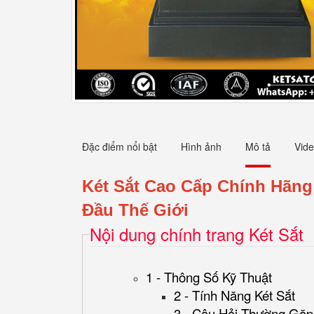
Đặc điểm nổi bật
Hình ảnh
Mô tả
Vid
Két Sắt Cao Cấp Chính Hãn
Đầu Thế Giới
Nội dung chính trang Két Sắt
1 - Thông Số Kỹ Thuật
2 - Tính Năng Két Sắt
3 - Câu Hỏi Thường Gặp