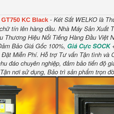
- Két Sắt WELKO là Th
 GT750 KC Black
chữ tín lên hàng đầu.
Nhà Máy Sản Xuất T
ều Thương Hiệu Nổi Tiếng Hàng Đầu Việt N
Đảm Bảo Giá Gốc 100%,
Giá Cực SOCK
+
 Đặt Miễn Phí
.
Hỗ trợ Tư vấn Tận tình và 
chu đáo chuyên nghiệp, đảm bảo tiến độ gi
n nơi sử dụng, Bảo trì sản phẩm trọn đờ