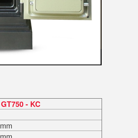
 GT750 - KC
0 mm
0 mm