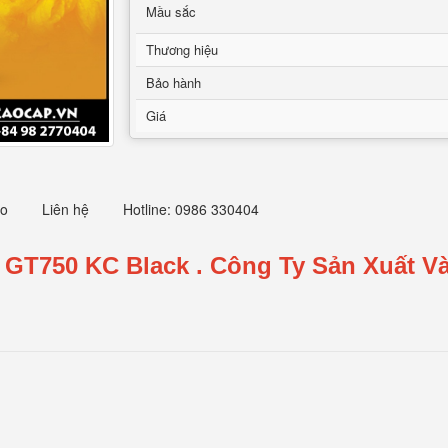
Mầu sắc
Thương hiệu
Bảo hành
Giá
eo
Liên hệ
Hotline: 0986 330404
g GT750 KC Black
.
Công Ty Sản Xuất Và