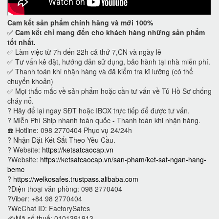
Cam kết
sản phẩm chính hãng và mới 100%
✅
Cam kết
chỉ mang đến cho khách hàng những sản phẩm
tốt nhất.
✅ Làm việc từ 7h đến 22h cả thứ 7,CN và ngày lễ
✅ Tư vấn kê đặt, hướng dẫn sử dụng, bảo hành tại nhà miễn phí.
✅ Thanh toán khi nhận hàng và đã kiểm tra kĩ lưỡng (có thể
chuyển khoản)
✅ Mọi thắc mắc về sản phẩm hoặc cần tư vấn về Tủ Hồ Sơ chống
cháy nổ.
?
Hãy để lại ngay SĐT hoặc IBOX trực tiếp để được tư vấn.
?
Miễn Phí Ship nhanh toàn quốc - Thanh toán khi nhận hàng.
☎️ Hotline: 098 2770404 Phục vụ 24/24h
?
Nhận Đặt Két Sắt Theo Yêu Cầu.
? Website:
https://ketsatcaocap.vn
?Website:
https://ketsatcaocap.vn/san-pham/ket-sat-ngan-hang-
bemc
?
https://welkosafes.trustpass.alibaba.com
?Điện thoại văn phòng: 098 2770404
?Viber: +84 98 2770404
?WeChat ID: FactorySafes
✍️Mã số thuế: 0101391913