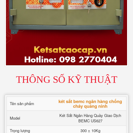
THÔNG SỐ KỸ THUẬT
két sắt bemc ngân hàng chống
Tên sản phẩm
cháy quảng ninh
Két Sắt Ngân Hàng Quầy Giao Dịch
Model
BEMC US627
Trọng lượng
300 ± 10Kg