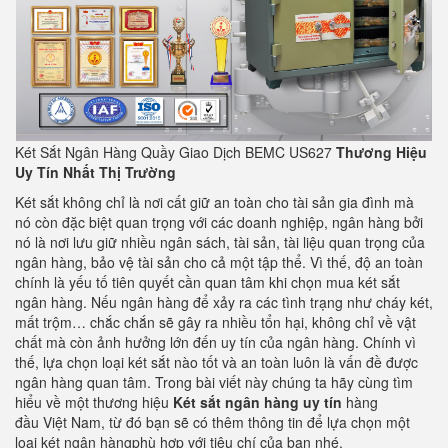
Két Sắt Ngân Hàng Quầy Giao Dịch BEMC US627
Thương Hiệu
Uy Tín Nhất Thị Trường
Két sắt không chỉ là nơi cất giữ an toàn cho tài sản gia đình mà
nó còn đặc biệt quan trọng với các doanh nghiệp, ngân hàng bởi
nó là nơi lưu giữ nhiều ngân sách, tài sản, tài liệu quan trọng của
ngân hàng, bảo vệ tài sản cho cả một tập thể. Vì thế, độ an toàn
chính là yếu tố tiên quyết cần quan tâm khi chọn mua két sắt
ngân hàng. Nếu ngân hàng để xảy ra các tình trạng như cháy két,
mất trộm… chắc chắn sẽ gây ra nhiều tổn hại, không chỉ về vật
chất mà còn ảnh hưởng lớn đến uy tín của ngân hàng. Chính vì
thế, lựa chọn loại két sắt nào tốt và an toàn luôn là vấn đề được
ngân hàng quan tâm. Trong bài viết này chúng ta hãy cùng tìm
hiểu về một thương hiệu
Két sắt ngân hàng
uy tín
hàng
đầu Việt Nam, từ đó bạn sẽ có thêm thông tin để lựa chọn một
loại két ngân hàngphù hợp với tiêu chí của bạn nhé.