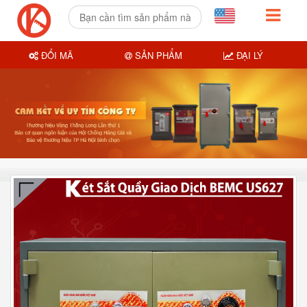
ĐỔI MÃ
SẢN PHẨM
ĐẠI LÝ