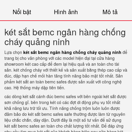
Nổi bật
Hình ảnh
Mô tả
két sắt bemc ngân hàng chống
cháy quảng ninh
Lựa chọn
két sắt bemc ngân hàng chống cháy quảng ninh
để
trang bị cho văn phòng với các model hiện đại tại cửa hàng
showroom két cao cấp để đem lại hiệu quả và an toàn cho tài
sản. két chống cháy với thiết kế và sản xuất bằng thép cao cấp và
đúc, dập hạn chế mối hàn tăng tính năng bảo mật tốt nhất. Sản
phẩm két sắt an toàn bemc safes được sản xuất với công nghệ
cao. Hệ thống máy dập tiên tiến.
các dòng két sắt cánh đúc bemc safes với bên ngoài két sắt được
sơn chống gỉ. bên trong két có các đợt di động phụ vụ tốt nhất
khả năng lưu trữ tối ưu. Tính năng chống trộm luôn luôn được
đảm bảo do két sắt bemc safes safe thường được làm từ nguyên
liệu chắc chắn, dày dặn. Dưới đây là một số tư vấn để sử dụng
két sắt bemc safes an toàn cho chất lượng tốt nhất. Để đáp ứng
nhu cầu tìm mua két sắt của khách hàng hiện nay cửa hàng két