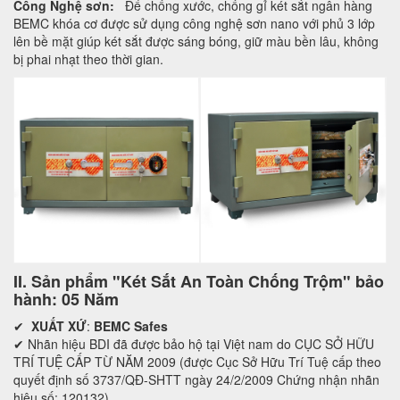
Công Nghệ sơn:
Để chống xước, chống gỉ két sắt ngân hàng
BEMC khóa cơ được sử dụng công nghệ sơn nano với phủ 3 lớp
lên bề mặt giúp két sắt được sáng bóng, giữ màu bền lâu, không
bị phai nhạt theo thời gian.
II. Sản phẩm "Két Sắt An Toàn Chống Trộm" bảo
hành: 05 Năm
✔
XUẤT XỨ
:
BEMC Safes
✔ Nhãn hiệu BDI đã được bảo hộ tại Việt nam do CỤC SỞ HỮU
TRÍ TUỆ CẤP TỪ NĂM 2009 (được Cục Sở Hữu Trí Tuệ cấp theo
quyết định số 3737/QĐ-SHTT ngày 24/2/2009 Chứng nhận nhãn
hiệu số: 120132)