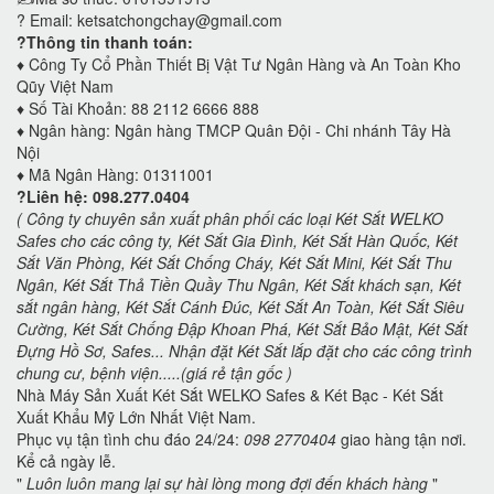
? Email: ketsatchongchay@gmail.com
?Thông tin thanh toán:
♦️
Công Ty Cổ Phần Thiết Bị Vật Tư Ngân Hàng và An Toàn Kho
Qũy Việt Nam
♦️
Số Tài Khoản: 88 2112 6666 888
♦️
Ngân hàng: Ngân hàng TMCP Quân Đội - Chi nhánh Tây Hà
Nội
♦️
Mã Ngân Hàng: 01311001
?Liên hệ: 098.277.0404
( Công ty chuyên sản xuất phân phối các loại Két Sắt WELKO
Safes cho các công ty, Két Sắt Gia Đình, Két Sắt Hàn Quốc, Két
Sắt Văn Phòng, Két Sắt Chống Cháy, Két Sắt Mini, Két Sắt Thu
Ngân, Két Sắt Thả Tiền Quầy Thu Ngân, Két Sắt khách sạn, Két
sắt ngân hàng, Két Sắt Cánh Đúc, Két Sắt An Toàn, Két Sắt Siêu
Cường, Két Sắt Chống Đập Khoan Phá, Két Sắt Bảo Mật, Két Sắt
Đựng Hồ Sơ, Safes... Nhận đặt Két Sắt lắp đặt cho các công trình
chung cư, bệnh viện.....(giá rẻ tận gốc )
Nhà Máy Sản Xuất Két Sắt WELKO Safes & Két Bạc - Két Sắt
Xuất Khẩu Mỹ Lớn Nhất Việt Nam.
Phục vụ tận tình chu đáo 24/24:
098 2770404
giao hàng tận nơi.
Kể cả ngày lễ.
"
Luôn luôn mang lại sự hài lòng mong đợi đến khách hàng
"