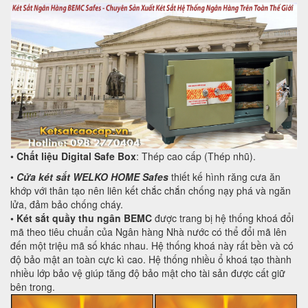
•
Chất liệu Digital Safe Box
: Thép cao cấp (Thép nhũ).
•
Cửa két sắt WELKO HOME Safes
thiết kế hình răng cưa ăn
khớp với thân tạo nên liên kết chắc chắn chống nạy phá và ngăn
lửa, đảm bảo chống cháy.
• Két sắt quầy thu ngân BEMC
được trang bị hệ thống khoá đổi
mã theo tiêu chuẩn của Ngân hàng Nhà nước có thể đổi mã lên
đến một triệu mã số khác nhau. Hệ thống khoá này rất bền và có
độ bảo mật an toàn cực kì cao. Hệ thống nhiều ổ khoá tạo thành
nhiều lớp bảo vệ giúp tăng độ bảo mật cho tài sản được cất giữ
bên trong.