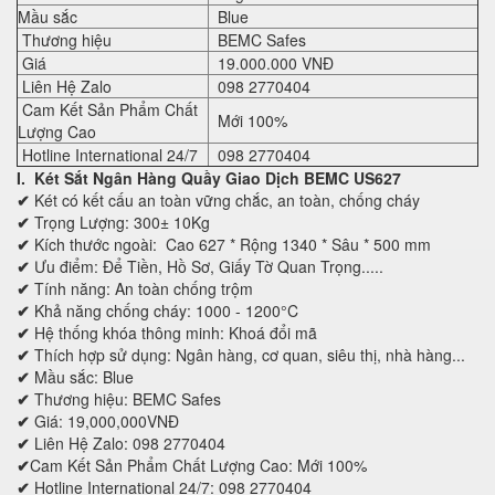
Mầu sắc
Blue
Thương hiệu
BEMC Safes
Giá
19.000.000 VNĐ
Liên Hệ Zalo
098 2770404
Cam Kết Sản Phẩm Chất
Mới 100%
Lượng Cao
Hotline International 24/7
098 2770404
I. Két Sắt Ngân Hàng Quầy Giao Dịch BEMC
US627
✔
Két có kết cấu an toàn vững chắc, an toàn, chống cháy
✔
Trọng Lượng: 300± 10Kg
✔
Kích thước ngoài: Cao 627 * Rộng 1340 * Sâu * 500 mm
✔
Ưu điểm:
Để Tiền, Hồ Sơ, Giấy Tờ Quan Trọng.....
✔
Tính năng: An toàn chống trộm
✔
Khả năng chống cháy: 1000 - 1200°C
✔
Hệ thống khóa thông minh: Khoá đổi mã
✔
Thích hợp sử dụng: Ngân hàng, cơ quan, siêu thị, nhà hàng...
✔
Mầu sắc: Blue
✔
Thương hiệu: BEMC Safes
✔
Giá: 19,000,000VNĐ
✔
Liên Hệ Zalo: 098 2770404
✔
Cam Kết Sản Phẩm Chất Lượng Cao: Mới 100%
✔
Hotline International 24/7: 098 2770404