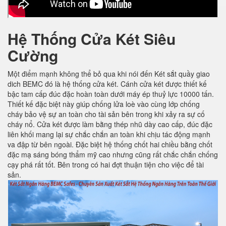
Hệ Thống Cửa Két Siêu
Cường
Một điểm mạnh không thể bỏ qua khi nói đến Két sắt quầy giao
dich BEMC đó là hệ thống cửa két. Cánh cửa két được thiết kế
bậc tam cấp đúc đặc hoàn toàn dưới máy ép thuỷ lực 10000 tấn.
Thiết kế đặc biệt này giúp chống lửa loè vào cùng lớp chống
cháy bảo vệ sự an toàn cho tài sản bên trong khi xảy ra sự cố
cháy nổ. Cửa két được làm bằng thép nhũ dày cao cấp, đúc đặc
liên khối mang lại sự chắc chắn an toàn khi chịu tác động mạnh
va đập từ bên ngoài. Đặc biệt hệ thống chốt hai chiều bằng chốt
đặc mạ sáng bóng thẩm mỹ cao nhưng cũng rất chắc chắn chống
cạy phá rất tốt. Bên trong có hai đợt thuận tiện cho việc để tài
sản.