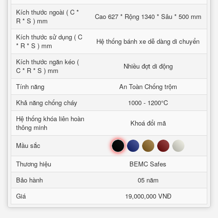
Kích thước ngoài ( C *
Cao 627 * Rộng 1340 * Sâu * 500 mm
R * S ) mm
Kích thước sử dụng ( C
Hệ thống bánh xe dễ dàng di chuyển
* R * S ) mm
Kích thước ngăn kéo (
Nhiều đợt di động
C * R * S ) mm
Tính năng
An Toàn Chống trộm
Khả năng chống cháy
1000 - 1200°C
Hệ thống khóa liên hoàn
Khoá đổi mã
thông minh
Đen
Xanh
Nâu
Đỏ
Trắng
Mầu sắc
Thương hiệu
BEMC Safes
Bảo hành
05 năm
Giá
19,000,000 VNĐ