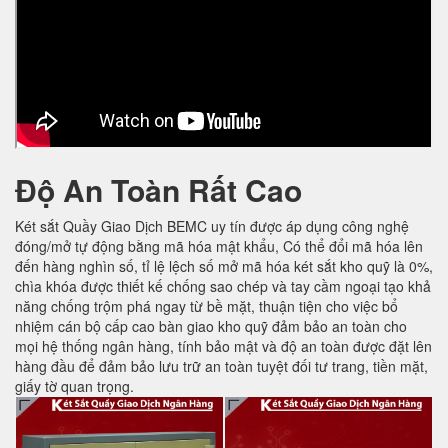
Độ An Toàn Rất Cao
Két sắt Quầy Giao Dịch BEMC uy tín được áp dụng công nghệ
đóng/mở tự động bằng mã hóa mật khẩu, Có thể đổi mã hóa lên
đến hàng nghìn số, tỉ lệ lệch số mở mã hóa két sắt kho quỹ là 0%,
chìa khóa được thiết kế chống sao chép và tay cầm ngoại tạo khả
năng chống trộm phá ngay từ bề mặt, thuận tiện cho việc bổ
nhiệm cán bộ cấp cao bàn giao kho quỹ đảm bảo an toàn cho
mọi hệ thống ngân hàng, tính bảo mật và độ an toàn được đặt lên
hàng đầu để đảm bảo lưu trữ an toàn tuyệt đối tư trang, tiền mặt,
giấy tờ quan trọng.