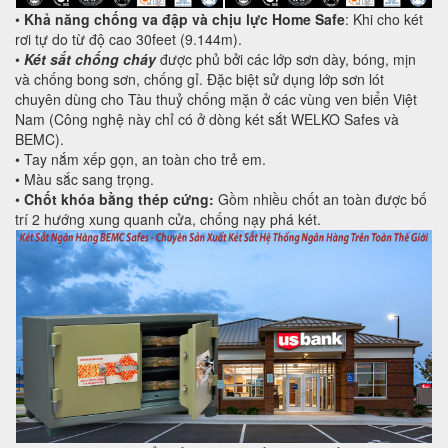
•
Khả năng chống va đập và chịu lực Home Safe
: Khi cho két
rơi tự do từ độ cao 30feet (9.144m).
•
Két sắt chống cháy
được phủ bởi các lớp sơn dày, bóng, mịn
và chống bong sơn, chống gỉ. Đặc biệt sử dụng lớp sơn lót
chuyên dùng cho Tàu thuỷ chống mặn ở các vùng ven biển Việt
Nam (Công nghệ này chỉ có ở dòng két sắt WELKO Safes và
BEMC).
• Tay nắm xếp gọn, an toàn cho trẻ em.
• Màu sắc sang trọng.
•
Chốt khóa bằng thép cứng:
Gồm nhiều chốt an toàn được bố
trí 2 hướng xung quanh cửa, chống nạy phá két.