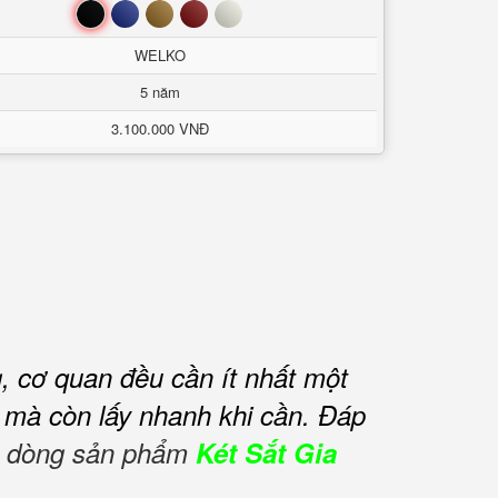
Đen
Xanh
Nâu
Đỏ
Trắng
WELKO
5 năm
3.100.000 VNĐ
g, cơ quan đều cần ít nhất một
n mà còn lấy nhanh khi cần.
Đáp
ắt dòng sản phẩm
Két Sắt Gia