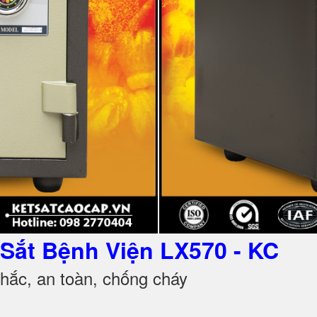
t Sắt Bệnh Viện
LX570 - KC
ắc, an toàn, chống cháy