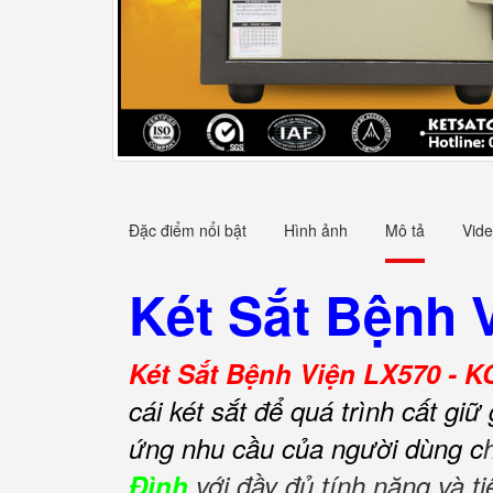
Đặc điểm nổi bật
Hình ảnh
Mô tả
Vid
Két Sắt Bệnh 
Két Sắt Bệnh Viện LX570 - K
cái két sắt để quá trình cất gi
ứng nhu cầu của người dùng c
Đình
với đầy đủ tính năng và ti