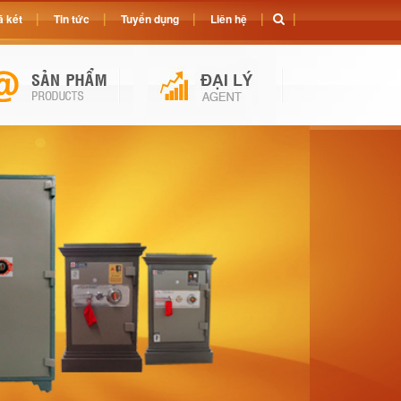
 két
Tin tức
Tuyển dụng
Liên hệ