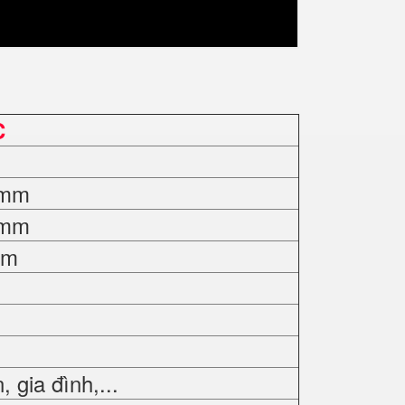
C
0mm
0mm
mm
gia đình,...