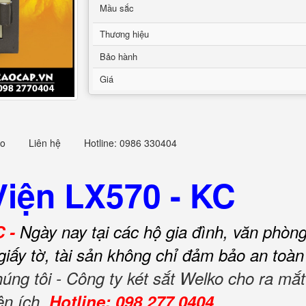
Mầu sắc
Thương hiệu
Bảo hành
Giá
eo
Liên hệ
Hotline: 0986 330404
Viện LX570 - KC
C -
Ngày nay tại các hộ gia đình, văn phòn
ữ giấy tờ, tài sản không chỉ đảm bảo an toà
húng tôi - Công ty két sắt Welko cho ra m
ện ích.
Hotline: 098 277 0404