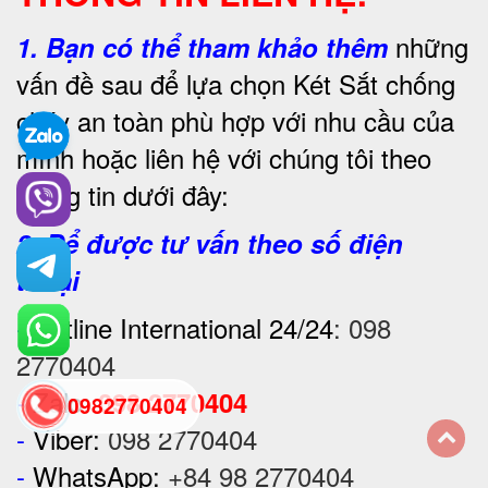
những
1.
Bạn có thể tham khảo thêm
vấn đề sau để lựa chọn Két Sắt chống
cháy an toàn phù hợp với nhu cầu của
mình hoặc liên hệ với chúng tôi theo
thông tin dưới đây:
2. Để được tư vấn theo số điện
thoại
-
Hotline International 24/24
:
098
2770404
-
Zalo:
098 2770404
0982770404
-
Viber:
098 2770404
-
WhatsApp:
+84 98 2770404
back