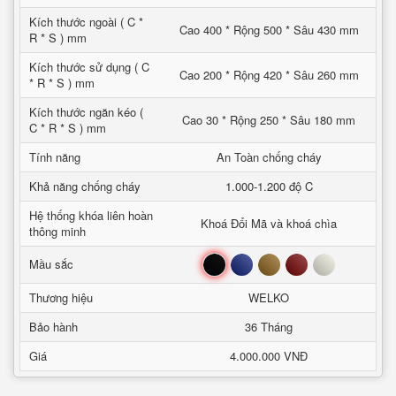
Kích thước ngoài ( C *
Cao 400 * Rộng 500 * Sâu 430 mm
R * S ) mm
Kích thước sử dụng ( C
Cao 200 * Rộng 420 * Sâu 260 mm
* R * S ) mm
Kích thước ngăn kéo (
Cao 30 * Rộng 250 * Sâu 180 mm
C * R * S ) mm
Tính năng
An Toàn chống cháy
Khả năng chống cháy
1.000-1.200 độ C
Hệ thống khóa liên hoàn
Khoá Đổi Mã và khoá chìa
thông minh
Đen
Xanh
Nâu
Đỏ
Trắng
Mầu sắc
Thương hiệu
WELKO
Bảo hành
36 Tháng
Giá
4.000.000 VNĐ