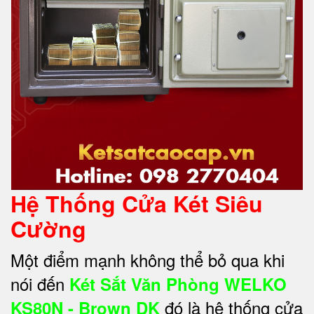
Hệ Thống Cửa Két Siêu
Cường
Một điểm mạnh không thể bỏ qua khi
nói đến
Két Sắt Văn Phòng WELKO
đó là hệ thống cửa
KS80N - Brown DK