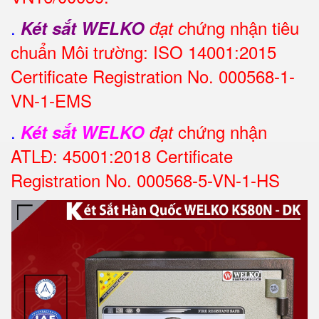
.
hứng nhận tiêu
Két sắt WELKO
đạt c
chuẩn Môi trường: ISO 14001:2015
Certificate Registration No. 000568-1-
VN-1-EMS
.
chứng nhận
Két sắt WELKO
đạt
ATLĐ: 45001:2018 Certificate
Registration No. 000568-5-VN-1-HS