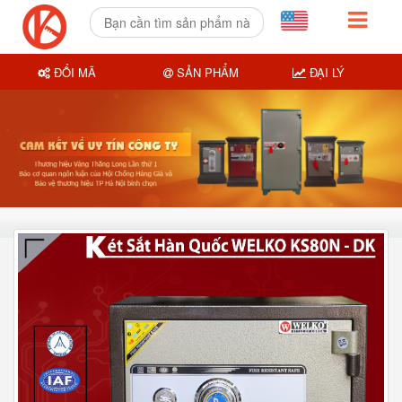
ĐỔI MÃ
SẢN PHẨM
ĐẠI LÝ