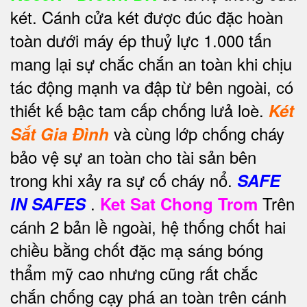
két. Cánh cửa két được đúc đặc hoàn
toàn dưới máy ép thuỷ lực 1.000 tấn
mang lại sự chắc chắn an toàn khi chịu
tác động mạnh va đập từ bên ngoài, có
thiết kế bậc tam cấp chống lưả loè.
Két
và cùng lớp chống cháy
Sắt Gia Đình
bảo vệ sự an toàn cho tài sản bên
trong khi xảy ra sự cố cháy nổ.
SAFE
.
Trên
IN SAFES
Ket Sat Chong Trom
cánh 2 bản lề ngoài, hệ thống chốt hai
chiều bằng chốt đặc mạ sáng bóng
thẩm mỹ cao nhưng cũng rất chắc
chắn chống cạy phá an toàn trên cánh