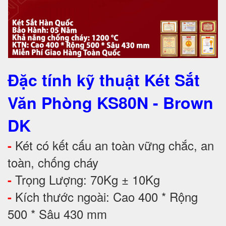
Đặc tính kỹ thuật Két Sắt
Văn Phòng KS80N - Brown
DK
Két có kết cấu an toàn vững chắc, an
-
toàn, chống cháy
Trọng Lượng: 70Kg ± 10Kg
-
Kích thước ngoài: Cao 400 * Rộng
-
500 * Sâu 430 mm