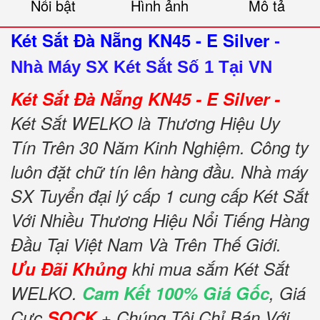
Nổi bật
Hình ảnh
Mô tả
Két Sắt Đà Nẵng KN45 - E Silver
-
Nhà Máy SX Két Sắt Số 1 Tại VN
Két Sắt Đà Nẵng KN45 - E Silver -
Két Sắt WELKO là Thương Hiệu Uy
Tín Trên 30 Năm Kinh Nghiệm. Công ty
luôn đặt chữ tín lên hàng đầu. Nhà máy
SX Tuyển đại lý cấp 1 cung cấp Két Sắt
Với Nhiều Thương Hiệu Nổi Tiếng Hàng
Đầu Tại Việt Nam Và Trên Thế Giới.
Ưu Đãi Khủng
khi mua sắm Két Sắt
WELKO.
Cam Kết 100% Giá Gốc
, Giá
Cực
SOCK
+ Chúng Tôi Chỉ Bán Với