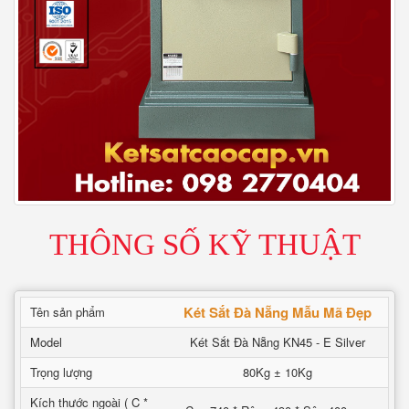
THÔNG SỐ KỸ THUẬT
Két Sắt Đà Nẵng Mẫu Mã Đẹp
Tên sản phẩm
Model
Két Sắt Đà Nẵng KN45 - E Silver
Trọng lượng
80Kg ± 10Kg
Kích thước ngoài ( C *