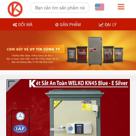
ĐỔI MÃ
SẢN PHẨM
ĐẠI LÝ