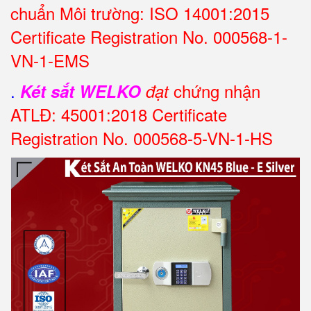
chuẩn Môi trường: ISO 14001:2015
Certificate Registration No. 000568-1-
VN-1-EMS
.
chứng nhận
Két sắt WELKO
đạt
ATLĐ: 45001:2018 Certificate
Registration No. 000568-5-VN-1-HS