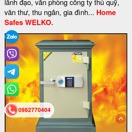
lãnh đạo, văn phòng công ty thủ quỹ,
văn thư, thu ngân, gia đình...
Home
Safes WELKO.
0982770404
back