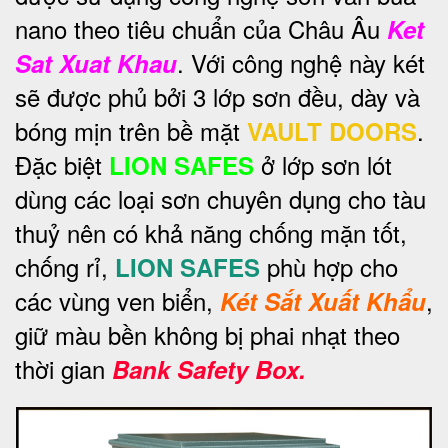
nano theo tiêu chuẩn của Châu Âu
Ket
. Với công nghệ này két
Sat Xuat Khau
sẽ được phủ bởi 3 lớp sơn đều, dày và
bóng mịn trên bề mặt
.
VAULT DOORS
Đặc biệt
ở lớp sơn lót
LION SAFES
dùng các loại sơn chuyên dụng cho tàu
thuỷ nên có khả năng chống mặn tốt,
chống rỉ,
phù hợp cho
LION SAFES
các vùng ven biển,
,
Két Sắt Xuất Khẩu
giữ màu bền không bị phai nhạt theo
thời gian
Bank Safety Box.