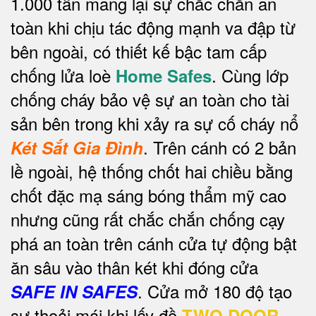
1.000 tấn mang lại sự chắc chắn an
toàn khi chịu tác động mạnh va đập từ
bên ngoài, có thiết kế bậc tam cấp
chống lửa loè
. Cùng lớp
Home Safes
chống cháy bảo vệ sự an toàn cho tài
sản bên trong khi xảy ra sự cố cháy nổ
.
Trên cánh có 2 bản
Két Sắt Gia Đình
lề ngoài, hệ thống chốt hai chiều bằng
chốt đặc mạ sáng bóng thẩm mỹ cao
nhưng cũng rất chắc chắn chống cạy
phá an toàn trên cánh cửa tự động bật
ăn sâu vào thân két khi đóng cửa
. Cửa mở 180 độ tạo
SAFE IN SAFES
sự thoải mái khi lấy đồ
TWO DOOR