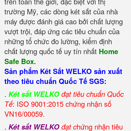
trên toàn thế giới, đặc biệt với thị
trường Mỹ, các dòng két sắt của nhà
máy được đánh giá cao bởi chất lượng
vượt trội, đáp ứng các tiêu chuẩn của
những tổ chức đo lường, kiểm định
chất lượng quốc tế uy tín nhất
Home
Safe Box.
Sản phẩm Két Sắt WELKO sản xuất
theo tiêu chuẩn Quốc Tế SGS:
.
Két sắt WELKO
đạt tiêu chuẩn Quốc
: ISO 9001:2015 chứng nhận số
Tế
VN16/00059.
.
hứng nhận tiêu
Két sắt WELKO
đạt c