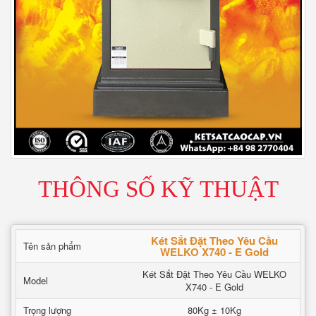
THÔNG SỐ KỸ THUẬT
Két Sắt Đặt Theo Yêu Cầu
Tên sản phẩm
WELKO X740 - E Gold
Két Sắt Đặt Theo Yêu Cầu WELKO
Model
X740 - E Gold
Trọng lượng
80Kg ± 10Kg