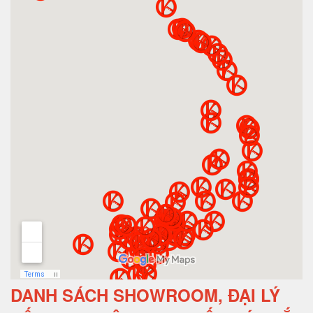
DANH SÁCH SHOWROOM, ĐẠI LÝ