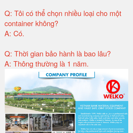
Q:
Tôi có thể chọn nhiều loại cho một
container không
?
A:
Có
.
Q: T
hời gian bảo hành
là bao lâu?
A: Thông thường là 1 năm.