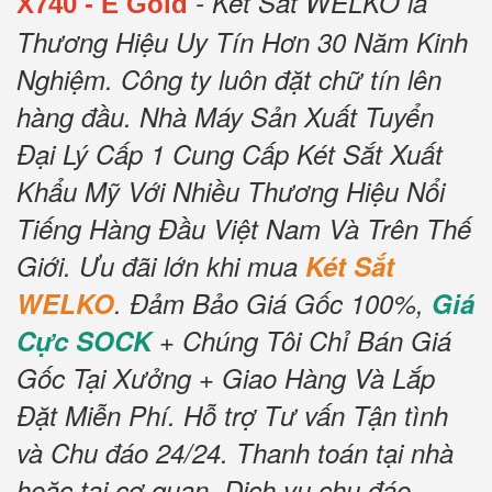
- Két Sắt WELKO là
X740 - E Gold
Thương Hiệu Uy Tín Hơn 30 Năm Kinh
Nghiệm.
Công ty luôn đặt chữ tín lên
hàng đầu.
Nhà Máy Sản Xuất Tuyển
Đại Lý Cấp 1 Cung Cấp Két Sắt Xuất
Khẩu Mỹ Với Nhiều Thương Hiệu Nổi
Tiếng Hàng Đầu Việt Nam Và Trên Thế
Giới.
Ưu đãi lớn khi mua
Két Sắt
WELKO
.
Đảm Bảo Giá Gốc 100%,
Giá
Cực SOCK
+ Chúng Tôi Chỉ Bán Giá
Gốc Tại Xưởng + Giao Hàng Và Lắp
Đặt Miễn Phí
.
Hỗ trợ Tư vấn Tận tình
và Chu đáo 24/24.
Thanh toán tại nhà
hoặc tại cơ quan.
Dịch vụ chu đáo