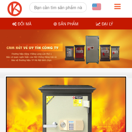
ĐỔI MÃ
SẢN PHẨM
ĐẠI LÝ