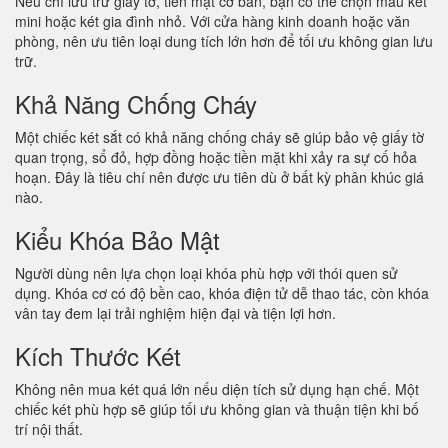
Nếu chỉ lưu trữ giấy tờ, tiền mặt cơ bản, bạn có thể chọn mẫu két
mini hoặc két gia đình nhỏ. Với cửa hàng kinh doanh hoặc văn
phòng, nên ưu tiên loại dung tích lớn hơn để tối ưu không gian lưu
trữ.
Khả Năng Chống Cháy
Một chiếc két sắt có khả năng chống cháy sẽ giúp bảo vệ giấy tờ
quan trọng, sổ đỏ, hợp đồng hoặc tiền mặt khi xảy ra sự cố hỏa
hoạn. Đây là tiêu chí nên được ưu tiên dù ở bất kỳ phân khúc giá
nào.
Kiểu Khóa Bảo Mật
Người dùng nên lựa chọn loại khóa phù hợp với thói quen sử
dụng. Khóa cơ có độ bền cao, khóa điện tử dễ thao tác, còn khóa
vân tay đem lại trải nghiệm hiện đại và tiện lợi hơn.
Kích Thước Két
Không nên mua két quá lớn nếu diện tích sử dụng hạn chế. Một
chiếc két phù hợp sẽ giúp tối ưu không gian và thuận tiện khi bố
trí nội thất.