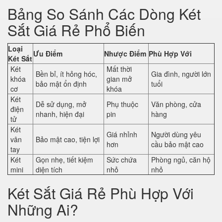
Bảng So Sánh Các Dòng Két
Sắt Giá Rẻ Phổ Biến
Loại
Ưu Điểm
Nhược Điểm
Phù Hợp Với
Két Sắt
Két
Mất thời
Bền bỉ, ít hỏng hóc,
Gia đình, người lớn
khóa
gian mở
bảo mật ổn định
tuổi
cơ
khóa
Két
Dễ sử dụng, mở
Phụ thuộc
Văn phòng, cửa
điện
nhanh, hiện đại
pin
hàng
tử
Két
Giá nhỉnh
Người dùng yêu
vân
Bảo mật cao, tiện lợi
hơn
cầu bảo mật cao
tay
Két
Gọn nhẹ, tiết kiệm
Sức chứa
Phòng ngủ, căn hộ
mini
diện tích
nhỏ
nhỏ
Két Sắt Giá Rẻ Phù Hợp Với
Những Ai?