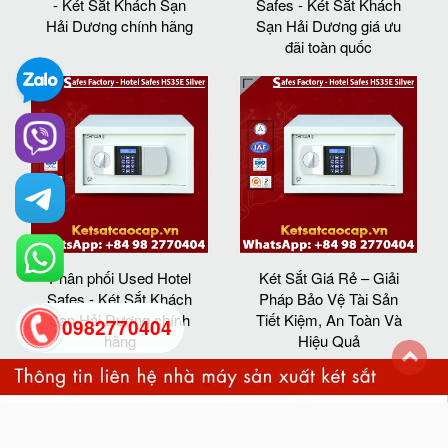
- Két Sắt Khách Sạn
Safes - Két Sắt Khách
Hải Dương chính hãng
Sạn Hải Dương giá ưu
đãi toàn quốc
Phân phối Used Hotel
Két Sắt Giá Rẻ – Giải
Safes - Két Sắt Khách
Pháp Bảo Vệ Tài Sản
Sạn Hải Dương chính
Tiết Kiệm, An Toàn Và
0982770404
hãng
Hiệu Quả
back
to