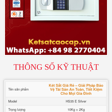
THÔNG SỐ KỸ THUẬT
Két Sắt Giá Rẻ – Giải Pháp Bảo
Vệ Tài Sản An Toàn, Tiết Kiệm
Tên sản phẩm
Cho Mọi Gia Đình
Model
HS35 E Silver
Trọng lượng
10Kg ± 2Kg