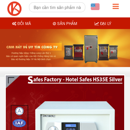
ĐỔI MÃ
SẢN PHẨM
ĐẠI LÝ