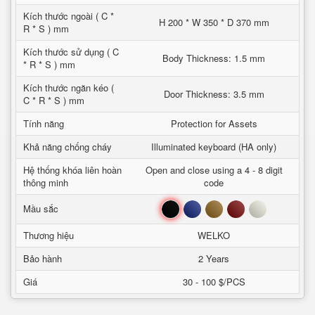
Kích thước ngoài ( C *
H 200 * W 350 * D 370 mm
R * S ) mm
Kích thước sử dụng ( C
Body Thickness: 1.5 mm
* R * S ) mm
Kích thước ngăn kéo (
Door Thickness: 3.5 mm
C * R * S ) mm
Tính năng
Protection for Assets
Khả năng chống cháy
Illuminated keyboard (HA only)
Hệ thống khóa liên hoàn
Open and close using a 4 - 8 digit
thông minh
code
Đen
Xanh
Nâu
Đỏ
Trắng
Mầu sắc
Thương hiệu
WELKO
Bảo hành
2 Years
Giá
30 - 100 $/PCS