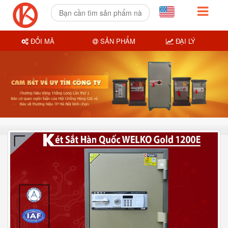
ĐỔI MÃ
SẢN PHẨM
ĐẠI LÝ