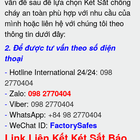
vấn đề sau để lựa chọn Két Sắt chống
cháy an toàn phù hợp với nhu cầu của
mình hoặc liên hệ với chúng tôi theo
thông tin dưới đây:
2. Để được tư vấn theo số điện
thoại
-
Hotline International 24/24
:
098
2770404
-
Zalo:
098 2770404
-
Viber:
098 2770404
-
WhatsApp:
+84 98 2770404
-
WeChat ID:
FactorySafes
Link Liên Kết Két Sắt Báo