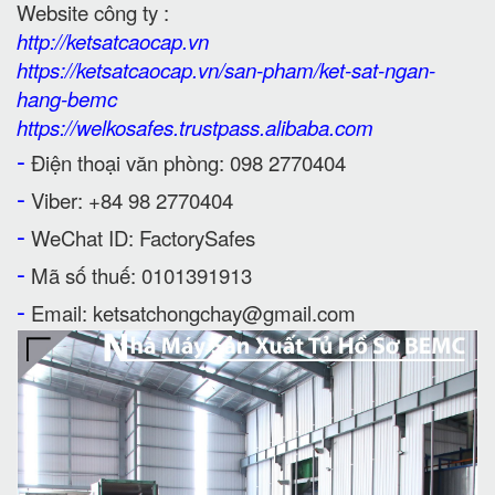
Website công ty :
http://ketsatcaocap.vn
https://ketsatcaocap.vn/san-pham/ket-sat-ngan-
hang-bemc
https://welkosafes.trustpass.alibaba.com
-
Điện thoại văn phòng: 098 2770404
-
Viber: +84 98 2770404
-
WeChat ID: FactorySafes
-
Mã số thuế: 0101391913
-
Email: ketsatchongchay@gmail.com