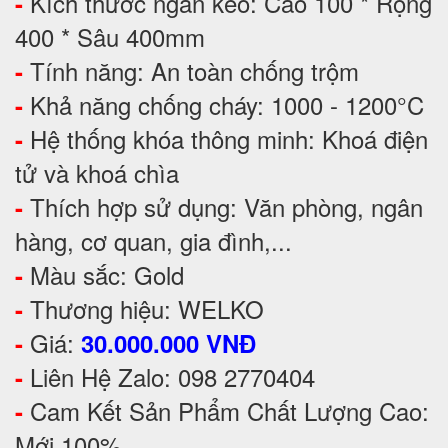
Kích thước ngăn kéo: Cao 100 * Rộng
-
400 * Sâu 400mm
Tính năng: An toàn chống trộm
-
Khả năng chống cháy: 1000 - 1200°C
-
Hệ thống khóa thông minh: Khoá điện
-
tử và khoá chìa
Thích hợp sử dụng: Văn phòng, ngân
-
hàng, cơ quan, gia đình,...
Màu sắc: Gold
-
Thương hiệu: WELKO
-
Giá:
-
30.000.000 VNĐ
Liên Hệ Zalo: 098 2770404
-
Cam Kết Sản Phẩm Chất Lượng Cao:
-
Mới 100%