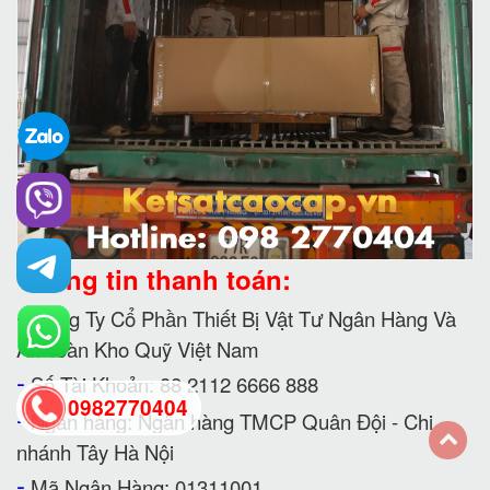
Thông tin thanh toán:
-
Công Ty Cổ Phần Thiết Bị Vật Tư Ngân Hàng Và
An Toàn Kho Quỹ Việt Nam
-
Số Tài Khoản: 88 2112 6666 888
0982770404
-
Ngân hàng: Ngân hàng TMCP Quân Đội - Chi
nhánh Tây Hà Nội
back
-
Mã Ngân Hàng: 01311001