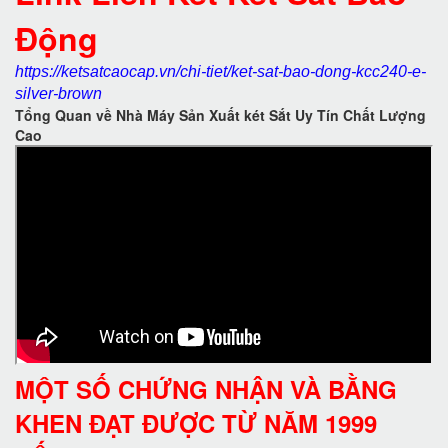
Động
https://ketsatcaocap.vn/chi-tiet/ket-sat-bao-dong-kcc240-e-
silver-brown
Tổng Quan về Nhà Máy Sản Xuất két Sắt Uy Tín Chất Lượng
Cao
MỘT SỐ CHỨNG NHẬN VÀ BẰNG
KHEN ĐẠT ĐƯỢC TỪ NĂM 1999