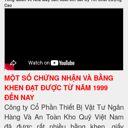
Cao
MỘT SỐ CHỨNG NHẬN VÀ BẰNG
KHEN ĐẠT ĐƯỢC TỪ NĂM 1999
ĐẾN NAY
Công ty Cổ Phần Thiết Bị Vật Tư Ngân
Hàng Và An Toàn Kho Quỹ Việt Nam
đã được rất nhiều bằng khen, giấy