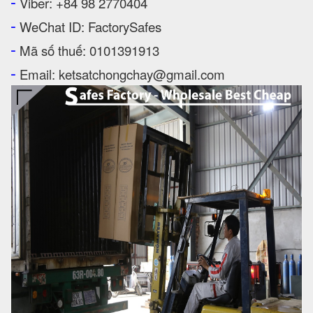
-
Viber: +84 98 2770404
-
WeChat ID: FactorySafes
-
Mã số thuế: 0101391913
-
Email: ketsatchongchay@gmail.com