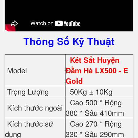
Thông Số Kỹ Thuật
Két Sắt Huyện
Model
Đầm Hà LX500
- E
Gold
Trọng Lượng
50Kg ± 10Kg
Cao 500 * Rộng
Kích thước ngoài
380 * Sâu 410mm
Kích thước sử
Cao 270 * Rộng
dụng
330 * Sâu 290mm