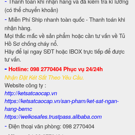
-
Thanh toán khi nhận hàng và đã kiểm tra kĩ lưỡng
(có thể chuyển khoản)
-
Miễn Phí Ship nhanh toàn quốc - Thanh toán khi
nhận hàng.
Mọi thắc mắc về sản phẩm hoặc cần tư vấn về Tủ
Hồ Sơ chống cháy nổ.
Hãy để lại ngay SĐT hoặc IBOX trực tiếp để được
tư vấn.
-
Hotline: 098 2770404 Phục vụ 24/24h
Nhận Đặt Két Sắt Theo Yêu Cầu.
Website công ty :
http://ketsatcaocap.vn
https://ketsatcaocap.vn/san-pham/ket-sat-ngan-
hang-bemc
https://welkosafes.trustpass.alibaba.com
-
Điện thoại văn phòng: 098 2770404