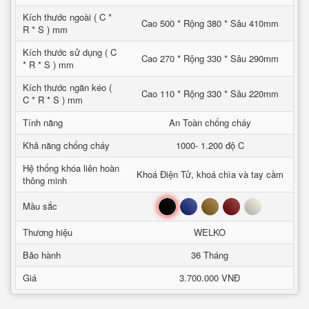
Kích thước ngoài ( C *
Cao 500 * Rộng 380 * Sâu 410mm
R * S ) mm
Kích thước sử dụng ( C
Cao 270 * Rộng 330 * Sâu 290mm
* R * S ) mm
Kích thước ngăn kéo (
Cao 110 * Rộng 330 * Sâu 220mm
C * R * S ) mm
Tính năng
An Toàn chống cháy
Khả năng chống cháy
1000- 1.200 độ C
Hệ thống khóa liên hoàn
Khoá Điện Tử, khoá chìa và tay cầm
thông minh
Đen
Xanh
Nâu
Đỏ
Trắng
Mầu sắc
Thương hiệu
WELKO
Bảo hành
36 Tháng
Giá
3.700.000 VNĐ