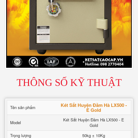
THÔNG SỐ KỸ THUẬT
Két Sắt Huyện Đầm Hà LX500 -
Tên sản phẩm
E Gold
Két Sắt Huyện Đầm Hà LX500 - E
Model
Gold
Trọng lượng
50kg ± 10Kg