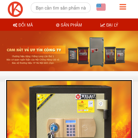
ĐỔI MÃ
SẢN PHẨM
ĐẠI LÝ