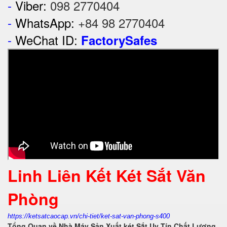
-
Viber:
098 2770404
-
WhatsApp:
+84 98 2770404
-
WeChat ID:
FactorySafes
Linh Liên Kết Két Sắt Văn
Phòng
https://ketsatcaocap.vn/chi-tiet/ket-sat-van-phong-s400
Tổng Quan về Nhà Máy Sản Xuất két Sắt Uy Tín Chất Lượng