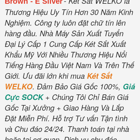
- Két Sắt WELKO là
Brown
- E Silver
Thương Hiệu Uy Tín Hơn 30 Năm Kinh
Nghiệm.
Công ty luôn đặt chữ tín lên
hàng đầu.
Nhà Máy Sản Xuất Tuyển
Đại Lý Cấp 1 Cung Cấp Két Sắt Xuất
Khẩu Mỹ Với Nhiều Thương Hiệu Nổi
Tiếng Hàng Đầu Việt Nam Và Trên Thế
Giới.
Ưu đãi lớn khi mua
Két Sắt
WELKO
.
Đảm Bảo Giá Gốc 100%,
Giá
Cực SOCK
+ Chúng Tôi Chỉ Bán Giá
Gốc Tại Xưởng + Giao Hàng Và Lắp
Đặt Miễn Phí
.
Hỗ trợ Tư vấn Tận tình
và Chu đáo 24/24.
Thanh toán tại nhà
hoặc tại cơ quan.
Dịch vụ chu đáo