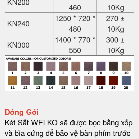
KN200
460
10Kg
1250 * 720 *
270 ±
KN240
480
10Kg
1400 * 770 *
300 ±
KN300
550
10Kg
Đóng Gói
Két Sắt WELKO sẽ được bọc bằng xốp
và bìa cứng để bảo vệ bàn phím trước