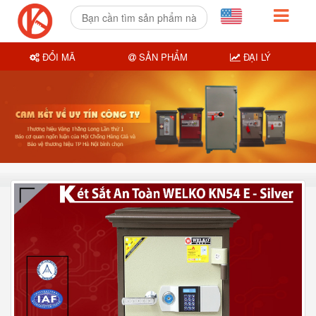
ĐỔI MÃ
SẢN PHẨM
ĐẠI LÝ