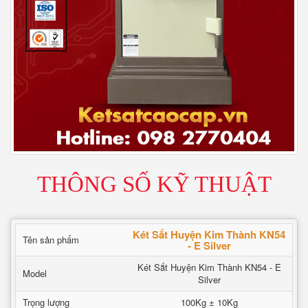
THÔNG SỐ KỸ THUẬT
Két Sắt Huyện Kim Thành KN54
Tên sản phẩm
- E Silver
Két Sắt Huyện Kim Thành KN54 - E
Model
Silver
Trọng lượng
100Kg ± 10Kg