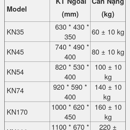
KT Ngoài
Cân Nặng
Model
(mm)
(kg)
630 * 430 *
KN35
60 ± 10 kg
350
740 * 490 *
KN45
80 ± 10 kg
400
820 * 530 *
100 ± 10
KN54
400
kg
920 * 590 *
140 ± 10
KN74
400
kg
1000 * 620 *
160 ± 10
KN170
450
kg
1100 * 670 *
220 ±