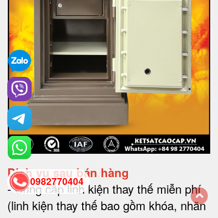
Dịch vụ sau bán hàng
0982770404
-
Cung cấp linh kiện thay thế miễn phí
(linh kiện thay thế bao gồm khóa, nhãn
back