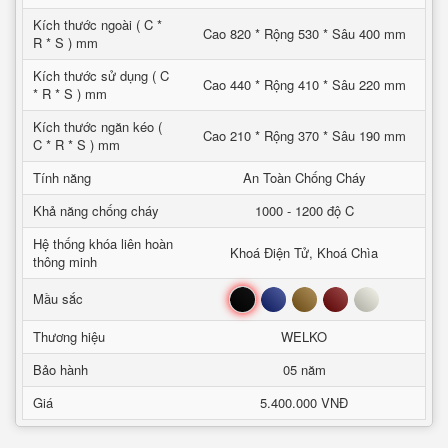
Kích thước ngoài ( C *
Cao 820 * Rộng 530 * Sâu 400 mm
R * S ) mm
Kích thước sử dụng ( C
Cao 440 * Rộng 410 * Sâu 220 mm
* R * S ) mm
Kích thước ngăn kéo (
Cao 210 * Rộng 370 * Sâu 190 mm
C * R * S ) mm
Tính năng
An Toàn Chống Cháy
Khả năng chống cháy
1000 - 1200 độ C
Hệ thống khóa liên hoàn
Khoá Điện Tử, Khoá Chìa
thông minh
Đen
Xanh
Nâu
Đỏ
Trắng
Mầu sắc
Thương hiệu
WELKO
Bảo hành
05 năm
Giá
5.400.000 VNĐ