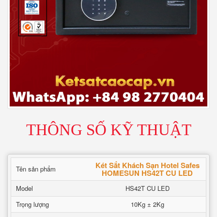
THÔNG SỐ KỸ THUẬT
Két Sắt Khách Sạn Hotel Safes
Tên sản phẩm
HOMESUN HS42T CU LED
Model
HS42T CU LED
Trọng lượng
10Kg ± 2Kg