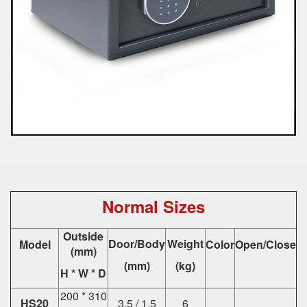
Normal Sizes
Outside
Door/Body
Weight
Model
Color
Open/Close
(mm)
(mm)
(kg)
H * W * D
200 * 310
HS20
3.5 / 1.5
6