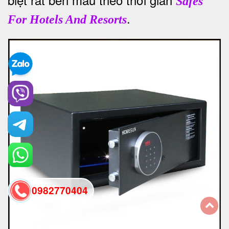
Safes
.
For Hotels And Resorts
0982770404
back