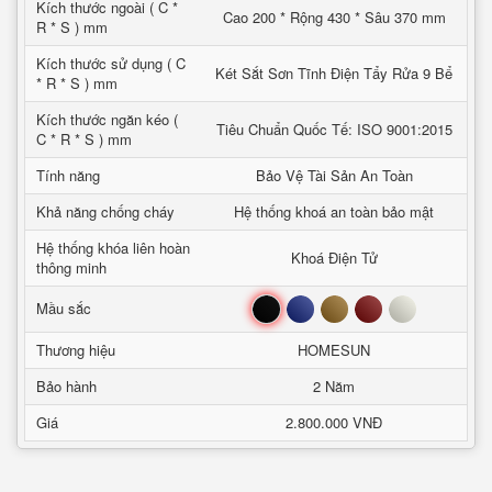
Kích thước ngoài ( C *
Cao 200 * Rộng 430 * Sâu 370 mm
R * S ) mm
Kích thước sử dụng ( C
Két Sắt Sơn Tĩnh Điện Tẩy Rửa 9 Bể
* R * S ) mm
Kích thước ngăn kéo (
Tiêu Chuẩn Quốc Tế: ISO 9001:2015
C * R * S ) mm
Tính năng
Bảo Vệ Tài Sản An Toàn
Khả năng chống cháy
Hệ thống khoá an toàn bảo mật
Hệ thống khóa liên hoàn
Khoá Điện Tử
thông minh
Đen
Xanh
Nâu
Đỏ
Trắng
Mầu sắc
Thương hiệu
HOMESUN
Bảo hành
2 Năm
Giá
2.800.000 VNĐ