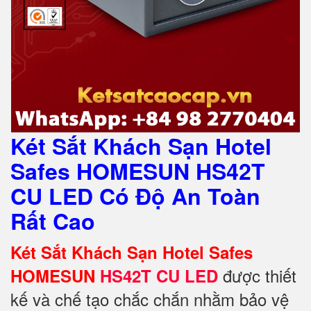
Két Sắt Khách Sạn Hotel
Safes HOMESUN HS42T
CU LED Có Độ An Toàn
Rất Cao
Két Sắt Khách Sạn Hotel Safes
được thiết
HOMESUN
HS42
T CU LED
kế và chế tạo chắc chắn nhằm bảo vệ