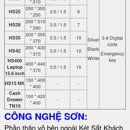
* 210
250 * 350
HS25
3.5 / 1.5
8
* 250
200 * 310
HS28
3.5 / 1.5
7
* 280
200 * 350
HS35
3.5 / 1.5
10
3-8 Digital
Silver
* 370
code
200 * 430
Black
HS42
3.5 / 1.5
12
Emergency
* 370
White
key
HS400
400 * 440
Laptop
3.5 / 1.5
15
* 370
15.6 inch
150 * 400
HS15 NK
-
-
* 400
Cash
100 * 420
Drawer
-
-
* 400
TN10
CÔNG NGHỆ SƠN:
Phần thân vỏ bên ngoài Két Sắt Khách