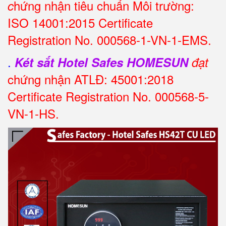
hứng nhận tiêu chuẩn Môi trường:
c
ISO 14001:2015 Certificate
Registration No. 000568-1-VN-1-EMS.
.
Két sắt Hotel Safes
HOMESUN
đạt
chứng nhận ATLĐ: 45001:2018
Certificate Registration No. 000568-5-
VN-1-HS.