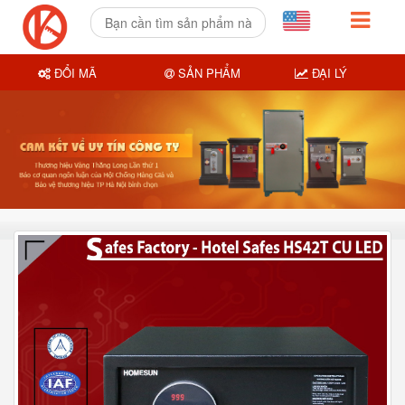
ĐỔI MÃ
SẢN PHẨM
ĐẠI LÝ