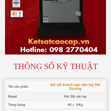
THÔNG SỐ KỸ THUẬT
két sắt khách sạn vân tay Hải
Tên sản phẩm
Dương
Model
Két Sắt vân tay
Trọng lượng
60 ± 10Kg