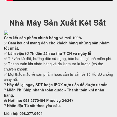
Nhà Máy Sản Xuất Két Sắt
Cam kết
sản phẩm chính hãng và mới 100%
✅
Cam kết
chỉ mang đến cho khách hàng những sản phẩm
tốt nhất.
✅
Làm việc từ 7h đến 22h cả thứ 7,CN và ngày lễ
✅ Tư vấn kê đặt, hướng dẫn sử dụng, bảo hành tại nhà miễn phí.
✅ Thanh toán khi nhận hàng và đã kiểm tra kĩ lưỡng (có thể
chuyển khoản)
✅ Mọi thắc mắc về sản phẩm hoặc cần tư vấn về Tủ Hồ Sơ chống
cháy nổ.
?
Hãy để lại ngay SĐT hoặc IBOX trực tiếp để được tư vấn.
?
Miễn Phí Ship nhanh toàn quốc - Thanh toán khi nhận
hàng.
☎️
Hotline: 098 2770404 Phục vụ 24/24
?
?
Nhận đặt Tủ sắt theo yêu cầu.
Liên hệ: 098.277.0404