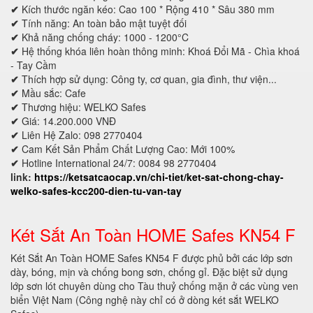
✔
Kích thước ngăn kéo: Cao 100 * Rộng 410 * Sâu 380 mm
✔
Tính năng: An toàn bảo mật tuyệt đối
✔
Khả năng chống cháy: 1000 - 1200°C
✔
Hệ thống khóa liên hoàn thông minh: Khoá Đổi Mã - Chìa khoá
- Tay Cầm
✔
Thích hợp sử dụng: Công ty, cơ quan, gia đình, thư viện...
✔
Mầu sắc: Cafe
✔
Thương hiệu: WELKO Safes
✔
Giá: 14.200.000 VNĐ
✔
Liên Hệ Zalo: 098 2770404
✔
Cam Kết Sản Phẩm Chất Lượng Cao: Mới 100%
✔
Hotline International 24/7: 0084 98 2770404
link:
https://ketsatcaocap.vn/chi-tiet/ket-sat-chong-chay-
welko-safes-kcc200-dien-tu-van-tay
Két Sắt An Toàn HOME Safes KN54 F
Két Sắt An Toàn HOME Safes KN54 F được phủ bởi các lớp sơn
dày, bóng, mịn và chống bong sơn, chống gỉ. Đặc biệt sử dụng
lớp sơn lót chuyên dùng cho Tàu thuỷ chống mặn ở các vùng ven
biển Việt Nam (Công nghệ này chỉ có ở dòng két sắt WELKO