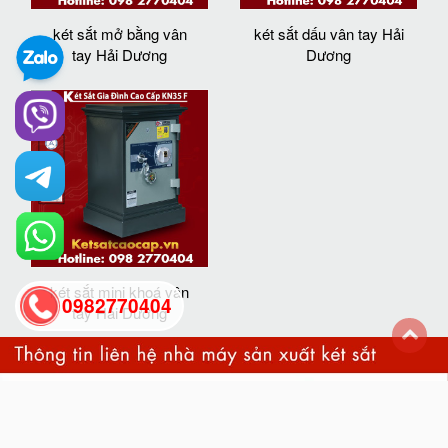
két sắt mở bằng vân
két sắt dấu vân tay Hải
tay Hải Dương
Dương
két sắt mini khoá vân
0982770404
tay Hải Dương
back
to
top