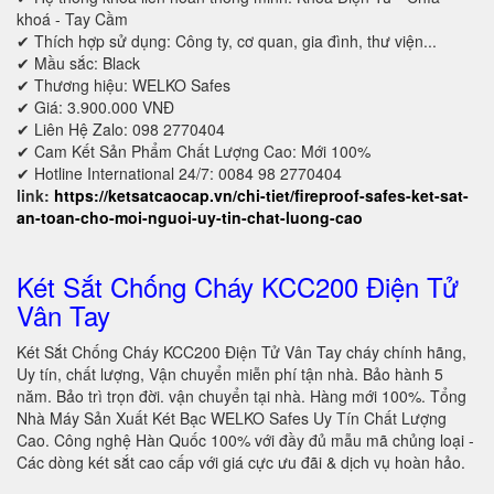
khoá - Tay Cầm
✔ Thích hợp sử dụng: Công ty, cơ quan, gia đình, thư viện...
✔ Mầu sắc: Black
✔ Thương hiệu: WELKO Safes
✔ Giá: 3.900.000 VNĐ
✔ Liên Hệ Zalo: 098 2770404
✔ Cam Kết Sản Phẩm Chất Lượng Cao: Mới 100%
✔ Hotline International 24/7: 0084 98 2770404
link:
https://ketsatcaocap.vn/chi-tiet/fireproof-safes-ket-sat-
an-toan-cho-moi-nguoi-uy-tin-chat-luong-cao
Két Sắt Chống Cháy KCC200 Điện Tử
Vân Tay
Két Sắt Chống Cháy KCC200 Điện Tử Vân Tay cháy chính hãng,
Uy tín, chất lượng, Vận chuyển miễn phí tận nhà. Bảo hành 5
năm. Bảo trì trọn đời. vận chuyển tại nhà. Hàng mới 100%. Tổng
Nhà Máy Sản Xuất Két Bạc WELKO Safes Uy Tín Chất Lượng
Cao. Công nghệ Hàn Quốc 100% với đầy đủ mẫu mã chủng loại -
Các dòng két sắt cao cấp với giá cực ưu đãi & dịch vụ hoàn hảo.