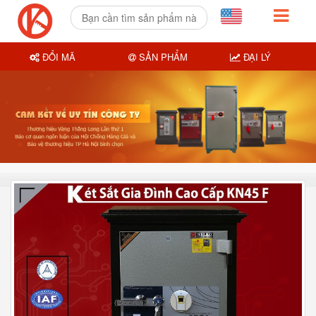
ĐỔI MÃ
SẢN PHẨM
ĐẠI LÝ