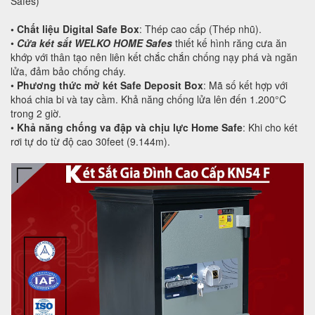
Safes)
• Chất liệu Digital Safe Box
: Thép cao cấp (Thép nhũ).
•
Cửa két sắt WELKO HOME Safes
thiết kế hình răng cưa ăn
khớp với thân tạo nên liên kết chắc chắn chống nạy phá và ngăn
lửa, đảm bảo chống cháy.
•
Phương thức mở két Safe Deposit Box
: Mã số kết hợp với
khoá chia bi và tay cầm. Khả năng chống lửa lên đến 1.200°C
trong 2 giờ.
•
Khả năng chống va đập và chịu lực Home Safe
: Khi cho két
rơi tự do từ độ cao 30feet (9.144m).