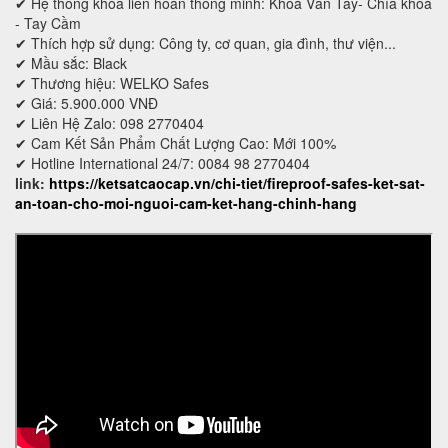
✔ Hệ thống khóa liên hoàn thông minh: Khoá Vân Tay- Chìa khoá
- Tay Cầm
✔ Thích hợp sử dụng: Công ty, cơ quan, gia đình, thư viện...
✔ Mầu sắc: Black
✔ Thương hiệu: WELKO Safes
✔ Giá: 5.900.000 VNĐ
✔ Liên Hệ Zalo: 098 2770404
✔ Cam Kết Sản Phẩm Chất Lượng Cao: Mới 100%
✔ Hotline International 24/7: 0084 98 2770404
link:
https://ketsatcaocap.vn/chi-tiet/fireproof-safes-ket-sat-
an-toan-cho-moi-nguoi-cam-ket-hang-chinh-hang