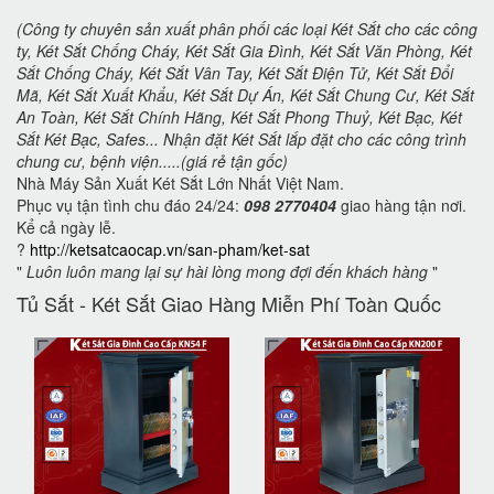
(Công ty chuyên sản xuất phân phối các loại Két Sắt cho các công
ty, Két Sắt Chống Cháy, Két Sắt Gia Đình, Két Sắt Văn Phòng, Két
Sắt Chống Cháy, Két Sắt Vân Tay, Két Sắt Điện Tử, Két Sắt Đổi
Mã, Két Sắt Xuất Khẩu, Két Sắt Dự Án, Két Sắt Chung Cư, Két Sắt
An Toàn, Két Sắt Chính Hãng, Két Sắt Phong Thuỷ, Két Bạc, Két
Sắt Két Bạc, Safes... Nhận đặt Két Sắt lắp đặt cho các công trình
chung cư, bệnh viện.....(giá rẻ tận gốc)
Nhà Máy Sản Xuất Két Sắt Lớn Nhất Việt Nam.
Phục vụ tận tình chu đáo 24/24:
098 2770404
giao hàng tận nơi.
Kể cả ngày lễ.
?
http://ketsatcaocap.vn/san-pham/ket-sat
"
Luôn luôn mang lại sự hài lòng mong đợi đến khách hàng
"
Tủ Sắt - Két Sắt Giao Hàng Miễn Phí Toàn Quốc