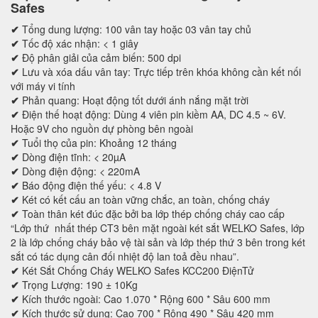
Safes
✔
Tổng dung lượng: 100 vân tay hoặc 03 vân tay chủ
✔
Tốc độ xác nhận: < 1 giây
✔
Độ phân giải của cảm biến: 500 dpi
✔
Lưu và xóa dấu vân tay: Trực tiếp trên khóa không cần kết nối
với máy vi tính
✔
Phản quang: Hoạt động tốt dưới ánh nắng mặt trời
✔
Điện thế hoạt động: Dùng 4 viên pin kiềm AA, DC 4.5 ~ 6V.
Hoặc 9V cho nguồn dự phòng bên ngoài
✔
Tuổi thọ của pin: Khoảng 12 tháng
✔
Dòng điện tĩnh: < 20µA
✔
Dòng điện động: < 220mA
✔
Báo động điện thế yếu: < 4.8 V
✔
Két có kết cấu an toàn vững chắc, an toàn, chống cháy
✔
Toàn thân két đúc đặc bởi ba lớp thép chống cháy cao cấp
“Lớp thứ nhất thép CT3 bên mặt ngoài két sắt WELKO Safes, lớp
2 là lớp chống cháy bảo vệ tài sản và lớp thép thứ 3 bên trong két
sắt có tác dụng cân đối nhiệt độ lan toả đều nhau”.
✔
Két Sắt Chống Cháy WELKO Safes KCC200 ĐiệnTử
✔
Trọng Lượng: 190 ± 10Kg
✔
Kích thước ngoài: Cao 1.070 * Rộng 600 * Sâu 600 mm
✔
Kích thước sử dụng: Cao 700 * Rộng 490 * Sâu 420 mm