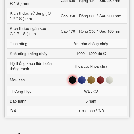
Cao 630 * Rộng 430 * Sâu 350 mm
R * S ) mm
Kích thước sử dụng ( C
Cao 350 * Rộng 330 * Sâu 200 mm
* R * S ) mm
Kích thước ngăn kéo (
Cao 170 * Rộng 330 * Sâu 180 mm
C * R * S ) mm
Tính năng
An toàn chống cháy
Khả năng chống cháy
1000 - 1200 độ C
Hệ thống khóa liên hoàn
Khoá cơ, khoá chìa.
thông minh
Đen
Xanh
Nâu
Đỏ
Trắng
Mầu sắc
Thương hiệu
WELKO
Bảo hành
5 năm
Giá
3.700.000 VNĐ