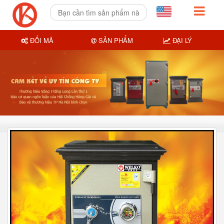
ĐỔI MÃ
SẢN PHẨM
ĐẠI LÝ