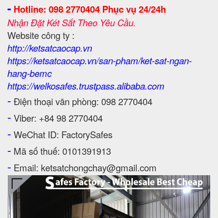
-
Hotline: 098 2770404 Phục vụ 24/24h
Nhận Đặt Két Sắt Theo Yêu Cầu.
Website công ty :
http://ketsatcaocap.vn
https://ketsatcaocap.vn/san-pham/ket-sat-ngan-
hang-bemc
https://welkosafes.trustpass.alibaba.com
-
Điện thoại văn phòng: 098 2770404
-
Viber: +84 98 2770404
-
WeChat ID: FactorySafes
-
Mã số thuế: 0101391913
-
Email: ketsatchongchay@gmail.com