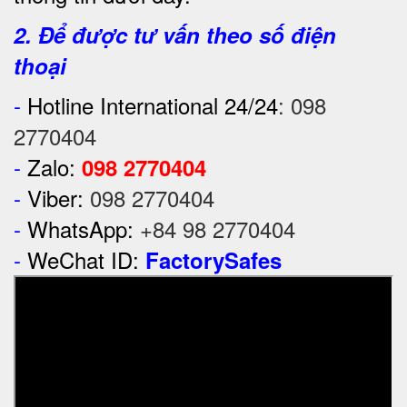
2. Để được tư vấn theo số điện
thoại
-
Hotline International 24/24
:
098
2770404
-
Zalo:
098 2770404
-
Viber:
098 2770404
-
WhatsApp:
+84 98 2770404
-
WeChat ID:
FactorySafes