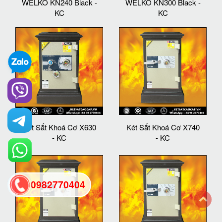
WELKO KN240 Black -
WELKO KN300 Black -
KC
KC
Két Sắt Khoá Cơ X630
Két Sắt Khoá Cơ X740
- KC
- KC
0982770404
back