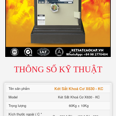
THÔNG SỐ KỸ THUẬT
Két Sắt Khoá Cơ X630 - KC
Tên sản phẩm
Model
Két Sắt Khoá Cơ X630 - KC
Trọng lượng
60Kg ± 10Kg
Kích thước ngoài ( C *