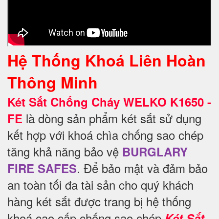
Hệ Thống Khoá Liên Hoàn
Thông Minh
Két Sắt Chống Cháy WELKO K1650 -
là dòng sản phẩm két sắt sử dụng
FE
kết hợp với khoá chìa chống sao chép
tăng khả năng bảo vệ
BURGLARY
. Để
bảo mật và đảm bảo
FIRE SAFES
an toàn tối đa tài sản cho quý khách
hàng két sắt được trang bị hệ thống
khoá cao cấp chống sao chép
Két Sắt