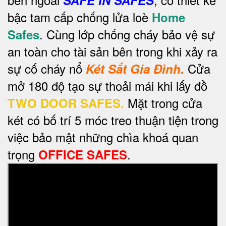
bậc tam cấp chống lửa loè
Home
. Cùng lớp chống cháy bảo vệ sự
Safes
an toàn cho tài sản bên trong khi xảy ra
sự cố cháy nổ
Cửa
Két Sắt Gia Đình.
mở 180 độ tạo sự thoải mái khi lấy đồ
Mặt trong cửa
TWO DOOR SAFES.
két có bố trí 5 móc treo thuận tiện trong
việc bảo mật những chìa khoá quan
trọng
.
OFFICE SAFES