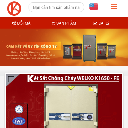
ĐỔI MÃ
SẢN PHẨM
ĐẠI LÝ