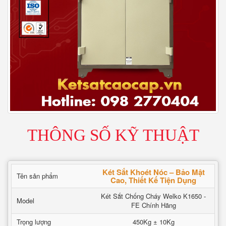
THÔNG SỐ KỸ THUẬT
Két Sắt Khoét Nóc – Bảo Mật
Tên sản phẩm
Cao, Thiết Kế Tiện Dụng
Két Sắt Chống Cháy Welko K1650 -
Model
FE Chính Hãng
Trọng lượng
450Kg ± 10Kg