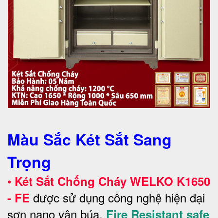
Màu Sắc Két Sắt Sang
Trọng
•
Két Sắt Chống Cháy WELKO
K1650
được sử dụng công nghệ hiện đại
- FE
sơn nano vân búa,
Fire Resistant safe