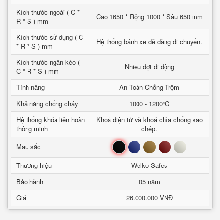
Kích thước ngoài ( C *
Cao 1650 * Rộng 1000 * Sâu 650 mm
R * S ) mm
Kích thước sử dụng ( C
Hệ thống bánh xe dễ dàng di chuyển.
* R * S ) mm
Kích thước ngăn kéo (
Nhiều đợt di động
C * R * S ) mm
Tính năng
An Toàn Chống Trộm
Khả năng chống cháy
1000 - 1200°C
Hệ thống khóa liên hoàn
Khoá điện tử và khoá chìa chống sao
thông minh
chép.
Đen
Xanh
Nâu
Đỏ
Trắng
Mầu sắc
Thương hiệu
Welko Safes
Bảo hành
05 năm
Giá
26.000.000 VNĐ