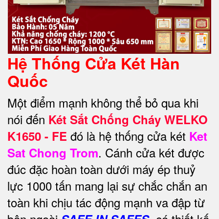
Hệ Thống Cửa Két Hàn
Quốc
Một điểm mạnh không thể bỏ qua khi
nói đến
Két Sắt Chống Cháy WELKO
đó là hệ thống cửa két
K1650 - FE
Ket
. Cánh cửa két được
Sat Chong Trom
đúc đặc hoàn toàn dưới máy ép thuỷ
lực 1000 tấn mang lại sự chắc chắn an
toàn khi chịu tác động mạnh va đập từ
bên ngoài
, có thiết kế
SAFE IN SAFES