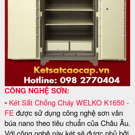
CÔNG NGHỆ SƠN:
•
Két Sắt Chống Cháy WELKO
K1650 -
FE
được sử dụng công nghệ sơn vân
búa nano theo tiêu chuẩn của Châu Âu.
Với công nghệ này két sẽ được phủ bởi