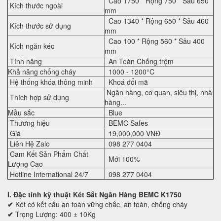
Cao 1750 * Rộng 750 * Sâu 650
Kích thước ngoài
mm
Cao 1340 * Rộng 650 * Sâu 460
Kích thước sử dụng
mm
Cao 100 * Rộng 560 * Sâu 400
Kích ngăn kéo
mm
Tính năng
An Toàn Chống trộm
Khả năng chống cháy
1000 - 1200°C
Hệ thống khóa thông minh
Khoá đổi mã
Ngân hàng, cơ quan, siêu thị, nhà
Thích hợp sử dụng
hàng...
Mầu sắc
Blue
Thương hiệu
BEMC Safes
Giá
19,000,000 VNĐ
Liên Hệ Zalo
098 277 0404
Cam Kết Sản Phẩm Chất
Mới 100%
Lượng Cao
Hotline International 24/7
098 277 0404
I. Đặc tính kỹ thuật
Két Sắt Ngân Hàng BEMC K1750
✔
Két có kết cấu an toàn vững chắc, an toàn, chống cháy
✔
Trọng Lượng: 400 ± 10Kg