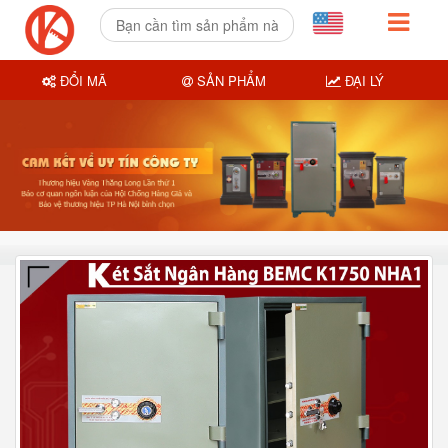
ĐỔI MÃ
SẢN PHẨM
ĐẠI LÝ