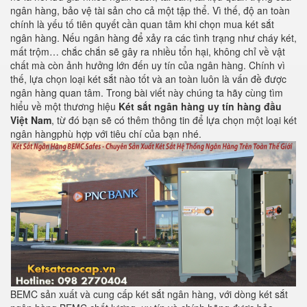
ngân hàng, bảo vệ tài sản cho cả một tập thể. Vì thế, độ an toàn
chính là yếu tố tiên quyết cần quan tâm khi chọn mua két sắt
ngân hàng. Nếu ngân hàng để xảy ra các tình trạng như cháy két,
mất trộm… chắc chắn sẽ gây ra nhiều tổn hại, không chỉ về vật
chất mà còn ảnh hưởng lớn đến uy tín của ngân hàng. Chính vì
thế, lựa chọn loại két sắt nào tốt và an toàn luôn là vấn đề được
ngân hàng quan tâm. Trong bài viết này chúng ta hãy cùng tìm
hiểu về một thương hiệu
Két sắt ngân hàng uy tín hàng đầu
Việt Nam
, từ đó bạn sẽ có thêm thông tin để lựa chọn một loại két
ngân hàngphù hợp với tiêu chí của bạn nhé.
BEMC sản xuất và cung cấp két sắt ngân hàng, với dòng két sắt