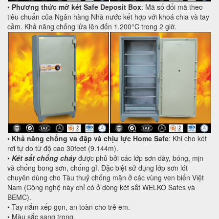
•
Phương thức mở két Safe Deposit Box
: Mã số đổi mã theo
tiêu chuẩn của Ngân hàng Nhà nước kết hợp với khoá chia và tay
cầm. Khả năng chống lửa lên đến 1.200°C trong 2 giờ.
•
Khả năng chống va đập và chịu lực Home Safe
: Khi cho két
rơi tự do từ độ cao 30feet (9.144m).
•
Két sắt chống cháy
được phủ bởi các lớp sơn dày, bóng, mịn
và chống bong sơn, chống gỉ. Đặc biệt sử dụng lớp sơn lót
chuyên dùng cho Tàu thuỷ chống mặn ở các vùng ven biển Việt
Nam (Công nghệ này chỉ có ở dòng két sắt WELKO Safes và
BEMC).
• Tay nắm xếp gọn, an toàn cho trẻ em.
• Màu sắc sang trọng.