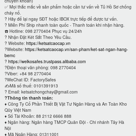
chuyển khoản)
✅ Mọi thắc mắc về sản phẩm hoặc cần tư vấn về Tủ Hồ Sơ chống
cháy nổ.
?
Hãy để lại ngay SĐT hoặc IBOX trực tiếp để được tư vấn.
?
Miễn Phí Ship nhanh toàn quốc - Thanh toán khi nhận hàng.
☎️ Hotline: 098 2770404 Phục vụ 24/24h
?
Nhận Đặt Két Sắt Theo Yêu Cầu.
? Website:
https://ketsatcaocap.vn
?Website:
https://ketsatcaocap.vn/san-pham/ket-sat-ngan-hang-
bemc
?
https://welkosafes.trustpass.alibaba.com
?Điện thoại văn phòng: 098 2770404
?Viber: +84 98 2770404
?WeChat ID: FactorySafes
✍️Mã số thuế: 0101391913
? Email: ketsatchongchay@gmail.com
?Thông tin thanh toán:
♦️
Công Ty Cổ Phần Thiết Bị Vật Tư Ngân Hàng và An Toàn Kho
Qũy Việt Nam
♦️
Số Tài Khoản: 88 2112 6666 888
♦️
Ngân hàng: Ngân hàng TMCP Quân Đội - Chi nhánh Tây Hà
Nội
♦️
Mã Ngân Hàng: 01311001