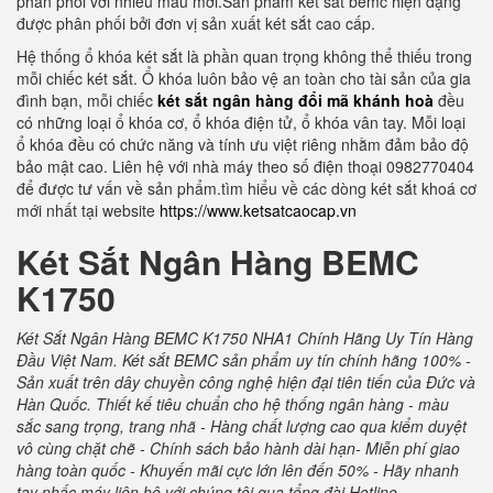
phân phối với nhiều mẫu mới.Sản phẩm két sắt bemc hiện đạng
được phân phối bởi đơn vị sản xuất két sắt cao cấp.
Hệ thống ổ khóa két sắt là phần quan trọng không thể thiếu trong
mỗi chiếc két sắt. Ổ khóa luôn bảo vệ an toàn cho tài sản của gia
đình bạn, mỗi chiếc
két sắt ngân hàng đổi mã khánh hoà
đều
có những loại ổ khóa cơ, ổ khóa điện tử, ổ khóa vân tay. Mỗi loại
ổ khóa đều có chức năng và tính ưu việt riêng nhằm đảm bảo độ
bảo mật cao. Liên hệ với nhà máy theo số điện thoại 0982770404
để được tư vấn về sản phẩm.tìm hiểu về các dòng két sắt khoá cơ
mới nhất tại website
https://www.ketsatcaocap.vn
Két Sắt Ngân Hàng BEMC
K1750
Két Sắt Ngân Hàng BEMC K1750 NHA1 Chính Hãng Uy Tín Hàng
Đầu Việt Nam. Két sắt BEMC sản phẩm uy tín chính hãng 100% -
Sản xuất trên dây chuyền công nghệ hiện đại tiên tiến của Đức và
Hàn Quốc. Thiết kế tiêu chuẩn cho hệ thống ngân hàng - màu
sắc sang trọng, trang nhã - Hàng chất lượng cao qua kiểm duyệt
vô cùng chặt chẽ - Chính sách bảo hành dài hạn- Miễn phí giao
hàng toàn quốc - Khuyến mãi cực lớn lên đến 50% - Hãy nhanh
tay nhấc máy liện hệ với chúng tôi qua tổng đài Hotline