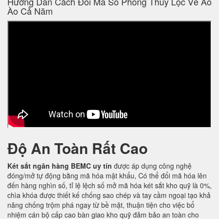
Hướng Dẫn Cách Đổi Mã Số Phong Thuỷ Lộc Về Ào
Ào Cả Năm
Độ An Toàn Rất Cao
Két sắt ngân hàng BEMC uy tín
được áp dụng công nghệ
đóng/mở tự động bằng mã hóa mật khẩu, Có thể đổi mã hóa lên
đến hàng nghìn số, tỉ lệ lệch số mở mã hóa két sắt kho quỹ là 0%,
chìa khóa được thiết kế chống sao chép và tay cầm ngoại tạo khả
năng chống trộm phá ngay từ bề mặt, thuận tiện cho việc bổ
nhiệm cán bộ cấp cao bàn giao kho quỹ đảm bảo an toàn cho