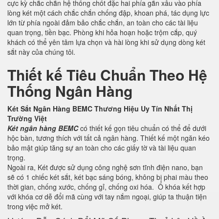
cực kỳ chắc chắn hệ thống chốt đặc hai phía gắn xâu vào phía
lòng két một cách chắc chắn chống đập, khoan phá, tác dụng lực
lớn từ phía ngoài đảm bảo chắc chắn, an toàn cho các tài liệu
quan trọng, tiền bạc. Phòng khi hỏa hoạn hoặc trộm cắp, quý
khách có thể yên tâm lựa chọn và hài lòng khi sử dụng dòng két
sắt này của chúng tôi.
Thiết kế Tiêu Chuẩn Theo Hệ
Thống Ngân Hàng
Két Sắt Ngân Hàng BEMC Thương Hiệu Uy Tín Nhất Thị
Trường Việt
Két ngân hàng BEMC
có thiết kế gọn tiêu chuẩn có thể để dưới
hộc bàn, tương thích với tất cả ngân hàng. Thiết kế một ngăn kéo
bảo mật giúp tăng sự an toàn cho các giấy tờ và tài liệu quan
trọng.
Ngoài ra, Két được sử dụng công nghệ sơn tĩnh điện nano, bạn
sẽ có 1 chiếc két sắt, két bạc sáng bóng, không bị phai màu theo
thời gian, chống xước, chống gỉ, chống oxi hóa. Ổ khóa kết hợp
với khóa cơ dễ đổi mã cùng với tay nắm ngoại, giúp ta thuận tiện
trong việc mở két.