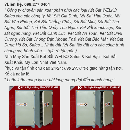
?Liên hệ: 098.277.0404
( Công ty chuyên sản xuất phân phối các loại Két Sắt WELKO
Safes cho các công ty, Két Sắt Gia Đình, Két Sắt Hàn Quốc, Két
Sắt Văn Phòng, Két Sắt Chống Cháy, Két Sắt Mini, Két Sắt Thu
Ngân, Két Sắt Thả Tiền Quầy Thu Ngân, Két Sắt khách sạn, Két
sắt ngân hàng, Két Sắt Cánh Đúc, Két Sắt An Toàn, Két Sắt Siêu
Cường, Két Sắt Chống Đập Khoan Phá, Két Sắt Bảo Mật, Két Sắt
Đựng Hồ Sơ, Safes... Nhận đặt Két Sắt lắp đặt cho các công trình
chung cư, bệnh viện.....(giá rẻ tận gốc )
Nhà Máy Sản Xuất Két Sắt WELKO Safes & Két Bạc - Két Sắt
Xuất Khẩu Mỹ Lớn Nhất Việt Nam.
Phục vụ tận tình chu đáo 24/24:
098 2770404
giao hàng tận nơi.
Kể cả ngày lễ.
"
Luôn luôn mang lại sự hài lòng mong đợi đến khách hàng
"