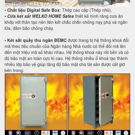
•
Chất liệu Digital Safe Box
: Thép cao cấp (Thép nhũ).
•
Cửa két sắt WELKO HOME Safes
thiết kế hình răng cưa ăn
khớp với thân tạo nên liên kết chắc chắn chống nạy phá và ngăn
lửa, đảm bảo chống cháy.
• Két sắt quầy thu ngân BEMC
được trang bị hệ thống khoá đổi
mã theo tiêu chuẩn của Ngân hàng Nhà nước có thể đổi mã lên
đến một triệu mã số khác nhau. Hệ thống khoá này rất bền và có
độ bảo mật an toàn cực kì cao. Hệ thống nhiều ổ khoá tạo thành
nhiều lớp bảo vệ giúp tăng độ bảo mật cho tài sản được cất giữ
bên trong.