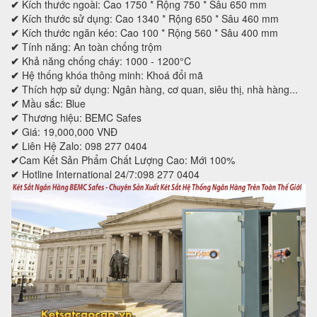
✔
Kích thước ngoài: Cao 1750 * Rộng 750 * Sâu 650 mm
✔
Kích thước sử dụng: Cao 1340 * Rộng 650 * Sâu 460 mm
✔
Kích thước ngăn kéo: Cao 100 * Rộng 560 * Sâu 400 mm
✔
Tính năng: An toàn chống trộm
✔
Khả năng chống cháy: 1000 - 1200°C
✔
Hệ thống khóa thông minh: Khoá đổi mã
✔
Thích hợp sử dụng: Ngân hàng, cơ quan, siêu thị, nhà hàng...
✔
Mầu sắc: Blue
✔
Thương hiệu: BEMC Safes
✔
Giá: 19,000,000 VNĐ
✔
Liên Hệ Zalo: 098 277 0404
✔
Cam Kết Sản Phẩm Chất Lượng Cao: Mới 100%
✔
Hotline International 24/7:098 277 0404