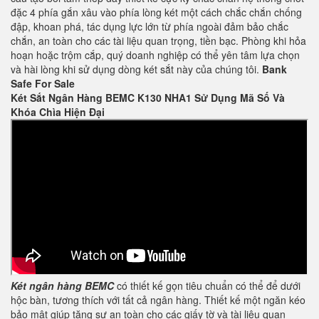
đặc 4 phía gắn xâu vào phía lòng két một cách chắc chắn chống
đập, khoan phá, tác dụng lực lớn từ phía ngoài đảm bảo chắc
chắn, an toàn cho các tài liệu quan trọng, tiền bạc. Phòng khi hỏa
hoạn hoặc trộm cắp, quý doanh nghiệp có thể yên tâm lựa chọn
và hài lòng khi sử dụng dòng két sắt này của chúng tôi.
Bank
Safe For Sale
Két Sắt Ngân Hàng BEMC K130 NHA1 Sử Dụng Mã Số Và
Khóa Chìa Hiện Đại
Két ngân hàng BEMC
có thiết kế gọn tiêu chuẩn có thể để dưới
hộc bàn, tương thích với tất cả ngân hàng. Thiết kế một ngăn kéo
bảo mật giúp tăng sự an toàn cho các giấy tờ và tài liệu quan