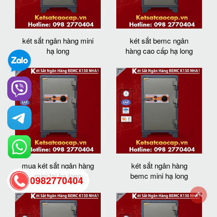
két sắt ngân hàng mini
két sắt bemc ngân
hạ long
hàng cao cấp hạ long
mua két sắt ngân hàng
két sắt ngân hàng
mini tại hạ long
bemc mini hạ long
0982770404
back