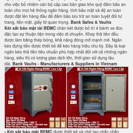
cho việc bổ nhiệm cán bộ cấp cao bàn giao kho quỹ đảm bảo an
toàn cho mọi hệ thống ngân hàng, tính bảo mật và độ an toàn
được đặt lên hàng đầu để đảm bảo lưu trữ an toàn tuyệt đối tư
trang, tiền mặt, giấy tờ quan trọng.
Bank Safes & Vaults
Két sắt bảo mật tài BEMC
chân két được bố trí 4 bánh xe đúc
đặc tạo sự thuận tiện trong việc di chuyển. Khay thả tiền đều
được làm bằng thép bóng, khả năng đóng mở mạnh mẽ. Ngăn
kéo đựng tiền được thiết kế để kéo hàng triệu chu kỳ. Đây là loại
ngăn kéo thả tiền tiêu chuẩn phù hợp nhất đối với cả những ngân
hàng, siêu thị có lượng giao dịch lớn, thời gian sử dụng lâu
dài.
Bank Vaults - Manufacturers & Suppliers in Vietnam
• Két sắt bảo mật BEMC
được thiết kế và chế tạo chắc chắn