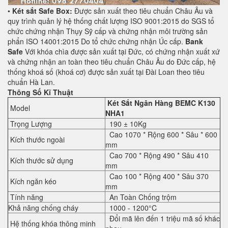
•
Két sắt Safe Box:
Được sản xuất theo tiêu chuẩn Châu Âu và
quy trình quản lý hệ thống chất lượng ISO 9001:2015 do SGS tổ
chức chứng nhận Thụy Sỹ cấp và chứng nhận môi trường sản
phẩn ISO 14001:2015 Do tổ chức chứng nhận Úc cấp.
Bank
Safe
Với khóa chìa được sản xuất tại Đức, có chứng nhận xuất xứ
và chứng nhận an toàn theo tiêu chuẩn Châu Âu do Đức cấp, hệ
thống khoá số (khoá cơ) được sản xuất tại Đài Loan theo tiêu
chuẩn Hà Lan.
Thông Số Kĩ Thuật
Két Sắt Ngân Hàng BEMC K130
Model
NHA1
Trọng Lượng
190 ± 10Kg
Cao 1070 * Rộng 600 * Sâu * 600
Kích thước ngoài
mm
Cao 700 * Rộng 490 * Sâu 410
Kích thước sử dụng
mm
Cao 100 * Rộng 400 * Sâu 370
Kích ngăn kéo
mm
Tính năng
An Toàn Chống trộm
Khả năng chống cháy
1000 - 1200°C
Đổi mã lên đến 1 triệu mã số khác
Hệ thống khóa thông minh