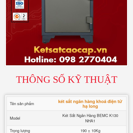
THÔNG SỐ KỸ THUẬT
két sắt ngân hàng khoá điện tử
Tên sản phẩm
hạ long
Két Sắt Ngân Hàng BEMC K130
Model
NHA1
Trọng lượng
190 ± 10Kg