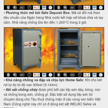
•
Phương thức mở két Safe Deposit Box
: Mã số đổi mã theo
tiêu chuẩn của Ngân hàng Nhà nước kết hợp với khoá chia và tay
cầm. Khả năng chống lửa lên đến 1.200°C trong 2 giờ.
•
Khả năng chống va đập và chịu lực Home Safe
: Khi cho két
rơi tự do từ độ cao 30feet (9.144m).
•
Két sắt chống cháy
được phủ bởi các lớp sơn dày, bóng, mịn
và chống bong sơn, chống gỉ. Đặc biệt sử dụng lớp sơn lót
chuyên dùng cho Tàu thuỷ chống mặn ở các vùng ven biển Việt
Nam (Công nghệ này chỉ có ở dòng két sắt WELKO Safes và