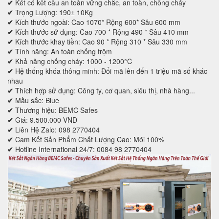
✔
Két có kết cấu an toàn vững chắc, an toàn, chống cháy
✔
Trọng Lượng: 190± 10Kg
✔
Kích thước ngoài: Cao 1070* Rộng 600* Sâu 600 mm
✔
Kích thước sử dụng: Cao 700 * Rộng 490 * Sâu 410 mm
✔
Kích thước khay tiền: Cao 90 * Rộng 310 * Sâu 330 mm
✔
Tính năng: An toàn chống trộm
✔
Khả năng chống cháy: 1000 - 1200°C
✔
Hệ thống khóa thông minh: Đổi mã lên đến 1 triệu mã số khác
nhau
✔
Thích hợp sử dụng: Công ty, cơ quan, siêu thị, nhà hàng...
✔
Mầu sắc: Blue
✔
Thương hiệu: BEMC Safes
✔
Giá: 9.500.000 VNĐ
✔
Liên Hệ Zalo: 098 2770404
✔
Cam Kết Sản Phẩm Chất Lượng Cao: Mới 100%
✔
Hotline International 24/7: 0084 98 2770404