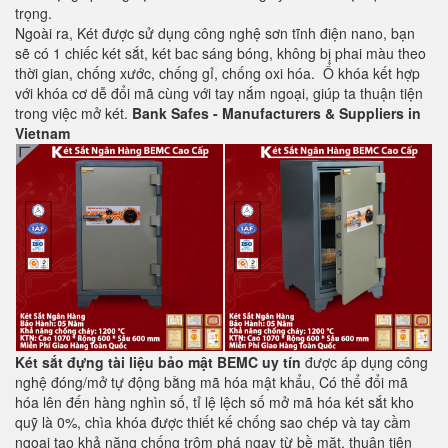
trọng.
Ngoài ra, Két được sử dụng công nghệ sơn tĩnh điện nano, bạn
sẽ có 1 chiếc két sắt, két bac sáng bóng, không bị phai màu theo
thời gian, chống xước, chống gỉ, chống oxi hóa. Ổ khóa kết hợp
với khóa cơ dễ đổi mã cùng với tay nắm ngoại, giúp ta thuận tiện
trong việc mở két.
Bank Safes - Manufacturers & Suppliers in
Vietnam
Két sắt đựng tài liệu bảo mật BEMC uy tín
được áp dụng công
nghệ đóng/mở tự động bằng mã hóa mật khẩu, Có thể đổi mã
hóa lên đến hàng nghìn số, tỉ lệ lệch số mở mã hóa két sắt kho
quỹ là 0%, chìa khóa được thiết kế chống sao chép và tay cầm
ngoại tạo khả năng chống trộm phá ngay từ bề mặt, thuận tiện