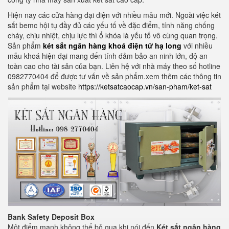
Hiện nay các cửa hàng đại diện với nhiều mẫu mới. Ngoài việc két
sắt bemc hội tụ đầy đủ các yếu tố về đặc điểm, tính năng chống
cháy, chịu nhiệt, chịu lực thì ổ khóa là yếu tố vô cùng quan trọng.
Sản phẩm
két sắt ngân hàng khoá điện tử hạ long
với nhiều
mẫu khoá hiện đại mang đến tính đảm bảo an ninh lớn, độ an
toàn cao cho tài sản của bạn. Liên hệ với nhà máy theo số hotline
0982770404 để được tư vấn về sản phẩm.xem thêm các thông tin
sản phẩm tại website
https://ketsatcaocap.vn/san-pham/ket-sat
Bank Safety Deposit Box
Một điểm mạnh không thể bỏ qua khi nói đến
Két sắt ngân hàng