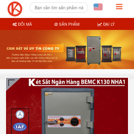
ĐỔI MÃ
SẢN PHẨM
ĐẠI LÝ