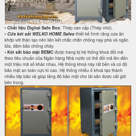
•
Chất liệu Digital Safe Box
: Thép cao cấp (Thép nhũ).
•
Cửa két sắt WELKO HOME Safes
thiết kế hình răng cưa ăn
khớp với thân tạo nên liên kết chắc chắn chống nạy phá và ngăn
lửa, đảm bảo chống cháy.
• Két sắt bảo mật BEMC
được trang bị hệ thống khoá đổi mã
theo tiêu chuẩn của Ngân hàng Nhà nước có thể đổi mã lên đến
một triệu mã số khác nhau. Hệ thống khoá này rất bền và có độ
bảo mật an toàn cực kì cao. Hệ thống nhiều ổ khoá tạo thành
nhiều lớp bảo vệ giúp tăng độ bảo mật cho tài sản được cất giữ
bên trong.