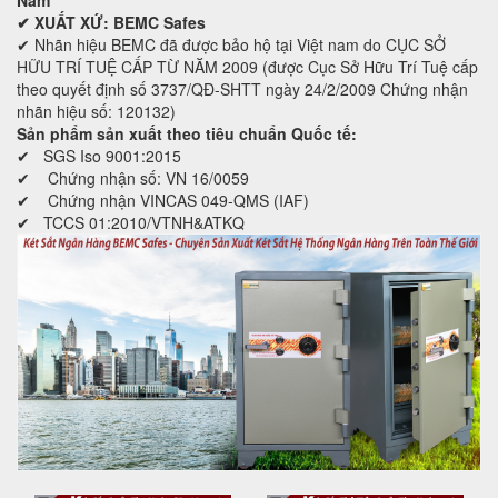
✔ XUẤT XỨ: BEMC Safes
✔ Nhãn hiệu BEMC đã được bảo hộ tại Việt nam do CỤC SỞ
HỮU TRÍ TUỆ CẤP TỪ NĂM 2009 (được Cục Sở Hữu Trí Tuệ cấp
theo quyết định số 3737/QĐ-SHTT ngày 24/2/2009 Chứng nhận
nhãn hiệu số: 120132)
Sản phẩm sản xuất theo tiêu chuẩn Quốc tế:
✔ SGS Iso 9001:2015
✔ Chứng nhận số: VN 16/0059
✔ Chứng nhận VINCAS 049-QMS (IAF)
✔ TCCS 01:2010/VTNH&ATKQ