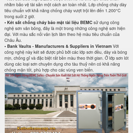
nhằm bảo vệ tài sản một cách an toàn nhất. Lớp chống cháy dày
tiêu chuẩn với khả năng chống cháy vượt trội lên đến 1.200°C
trong suốt 2 giờ.
• Két sắt chống cháy bảo mật tài liệu BEMC
sử dụng công
nghệ sơn vân bông, đây là một trong những công nghệ sơn hiện
đại. Với màu sắc nổi vân lịch lãm theo hệ màu tiêu chuẩn của
Châu Âu.
• Bank Vaults - Manufacturers & Suppliers in Vietnam
Với
công nghệ này két sẽ được phủ bởi các lớp sơn đều, dày và bóng
mịn, chống gỉ và đặc biệt rất bền màu theo thời gian. Ở lớp sơn lót
dùng các loại sơn chuyên dụng cho tàu thuỷ nên có khả năng
chống mặn tốt, phù hợp cho các vùng ven biển.