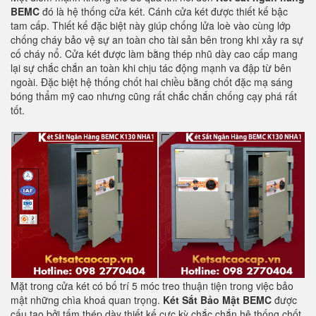
BEMC
đó là hệ thống cửa két. Cánh cửa két được thiết kế bậc
tam cấp. Thiết kế đặc biệt này giúp chống lửa loè vào cùng lớp
chống cháy bảo vệ sự an toàn cho tài sản bên trong khi xảy ra sự
cố cháy nổ. Cửa két được làm bằng thép nhũ dày cao cấp mang
lại sự chắc chắn an toàn khi chịu tác động mạnh va đập từ bên
ngoài. Đặc biệt hệ thống chốt hai chiều bằng chốt đặc mạ sáng
bóng thẩm mỹ cao nhưng cũng rất chắc chắn chống cạy phá rất
tốt.
Mặt trong cửa két có bố trí 5 móc treo thuận tiện trong việc bảo
mật những chìa khoá quan trọng.
Két Sắt Bảo Mật BEMC
được
cấu tạo bởi tấm thép dày thiết kế cực kỳ chắc chắn hệ thống chốt