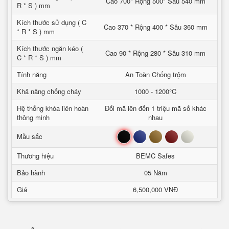
Cao 700* Rộng 500* Sâu 540 mm
R * S ) mm
Kích thước sử dụng ( C
Cao 370 * Rộng 400 * Sâu 360 mm
* R * S ) mm
Kích thước ngăn kéo (
Cao 90 * Rộng 280 * Sâu 310 mm
C * R * S ) mm
Tính năng
An Toàn Chống trộm
Khả năng chống cháy
1000 - 1200°C
Hệ thống khóa liên hoàn
Đổi mã lên đến 1 triệu mã số khác
thông minh
nhau
Đen
Xanh
Nâu
Đỏ
Trắng
Mầu sắc
Thương hiệu
BEMC Safes
Bảo hành
05 Năm
Giá
6,500,000 VNĐ