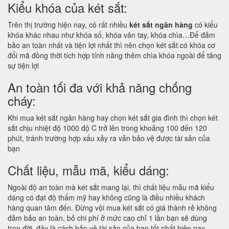
Kiểu khóa của két sắt:
Trên thị trường hiện nay, có rất nhiều
két sắt ngân hàng
có kiểu
khóa khác nhau như khóa số, khóa vân tay, khóa chìa…Để đảm
bảo an toàn nhất và tiện lợi nhất thì nên chọn két sắt có khóa cơ
đổi mã đồng thời tích hợp tính năng thêm chìa khóa ngoài để tăng
sự tiện lợi
An toàn tối đa với khả năng chống
cháy:
Khi mua két sắt ngân hàng hay chọn két sắt gia đình thì chọn két
sắt chịu nhiệt độ 1000 độ C trở lên trong khoảng 100 đến 120
phút, tránh trường hợp xấu xảy ra vẫn bảo vệ được tài sản của
bạn
Chất liệu, mẫu mã, kiểu dáng:
Ngoài độ an toàn mà két sắt mang lại, thì chất liệu mẫu mã kiểu
dáng có đạt độ thẩm mỹ hay không cũng là điều nhiều khách
hàng quan tâm đến. Đừng vội mua két sắt có giá thành rẻ không
đảm bảo an toàn, bỏ chi phí ở mức cao chỉ 1 lần bạn sẽ dùng
trọn đời, đây là cách bảo vệ tài sản của bạn tốt nhất hiện nay