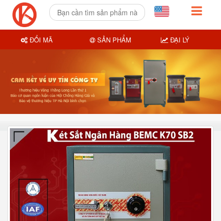
ĐỔI MÃ
SẢN PHẨM
ĐẠI LÝ