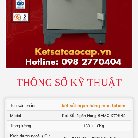
THÔNG SỐ KỸ THUẬT
két sắt ngân hàng mini tphcm
Tên sản phẩm
Model
Két Sắt Ngân Hàng BEMC K70SB2
Trọng lượng
130 ± 10Kg
Kích thước ngoài ( C *