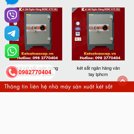
thuê két sắt ngân hàng
két sắt ngân hàng vân
0982770404
sacombank tphcm
tay tphcm
back
to
top