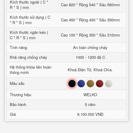
Kích thước ngoài ( C *
Cao 820 * Rộng 540 * Sâu 560mm
R * S ) mm
Kích thước sử dụng ( C
Cao 450 * Rộng 430 * Sâu 350mm
* R * S ) mm
Kích thước ngăn kéo (
Cao 100 * Rộng 350 * Sâu 310mm
C * R * S ) mm
Tính năng
An toàn chống cháy
Khả năng chống cháy
1000 - 1200 độ C
Hệ thống khóa liên hoàn
Khoá Điện Tử, Khoá Chìa.
thông minh
Đen
Xanh
Nâu
Đỏ
Trắng
Mầu sắc
Thương hiệu
WELKO
Bảo hành
5 năm
Giá
9.100.000 VNĐ