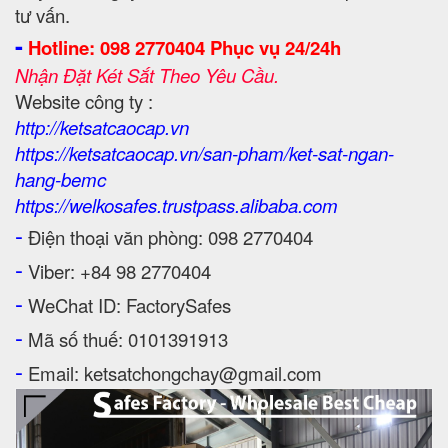
tư vấn.
-
Hotline: 098 2770404 Phục vụ 24/24h
Nhận Đặt Két Sắt Theo Yêu Cầu.
Website công ty :
http://ketsatcaocap.vn
https://ketsatcaocap.vn/san-pham/ket-sat-ngan-
hang-bemc
https://welkosafes.trustpass.alibaba.com
-
Điện thoại văn phòng: 098 2770404
-
Viber: +84 98 2770404
-
WeChat ID: FactorySafes
-
Mã số thuế: 0101391913
-
Email: ketsatchongchay@gmail.com