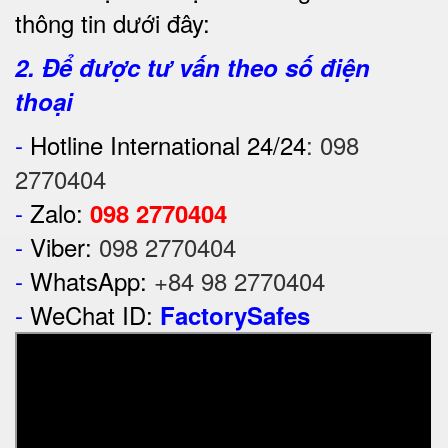
thông tin dưới đây:
2. Để được tư vấn theo số điện
thoại
-
Hotline International 24/24
:
098
2770404
-
Zalo:
098 2770404
-
Viber:
098 2770404
-
WhatsApp:
+84 98 2770404
-
WeChat ID:
FactorySafes