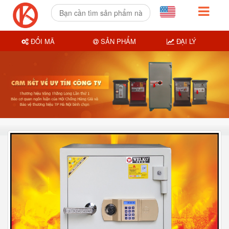
ĐỔI MÃ
SẢN PHẨM
ĐẠI LÝ