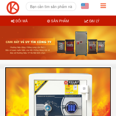
ĐỔI MÃ
SẢN PHẨM
ĐẠI LÝ