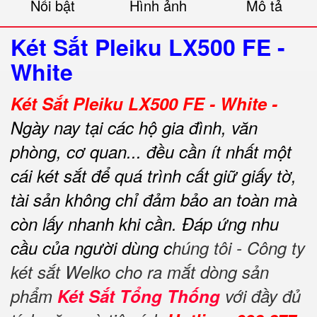
Nổi bật
Hình ảnh
Mô tả
Két Sắt Pleiku LX500 FE -
White
Két Sắt Pleiku LX500 FE - White -
Ngày nay tại các hộ gia đình, văn
phòng, cơ quan... đều cần ít nhất một
cái két sắt để quá trình cất giữ giấy tờ,
tài sản không chỉ đảm bảo an toàn mà
còn lấy nhanh khi cần.
Đáp ứng nhu
cầu của người dùng c
húng tôi - Công ty
két sắt Welko cho ra mắt dòng sản
phẩm
Két Sắt Tổng Thống
với đầy đủ