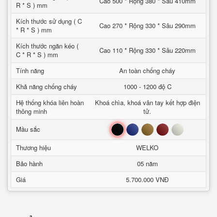
Cao 500 * Rộng 380 * Sâu 410mm
R * S ) mm
Kích thước sử dụng ( C
Cao 270 * Rộng 330 * Sâu 290mm
* R * S ) mm
Kích thước ngăn kéo (
Cao 110 * Rộng 330 * Sâu 220mm
C * R * S ) mm
Tính năng
An toàn chống cháy
Khả năng chống cháy
1000 - 1200 độ C
Hệ thống khóa liên hoàn
Khoá chìa, khoá vân tay kết hợp điện
thông minh
tử.
Đen
Xanh
Nâu
Đỏ
Trắng
Mầu sắc
Thương hiệu
WELKO
Bảo hành
05 năm
Giá
5.700.000 VNĐ