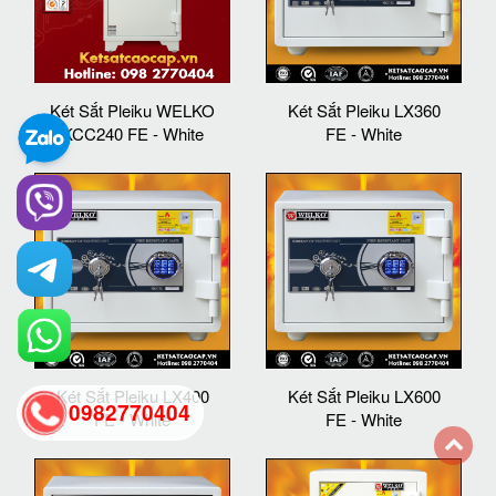
Két Sắt Pleiku WELKO
Két Sắt Pleiku LX360
KCC240 FE - White
FE - White
Két Sắt Pleiku LX400
Két Sắt Pleiku LX600
0982770404
FE - White
FE - White
back