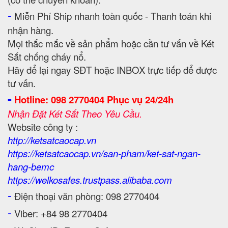
-
Miễn Phí Ship nhanh toàn quốc - Thanh toán khi
nhận hàng.
Mọi thắc mắc về sản phẩm hoặc cần tư vấn về Két
Sắt chống cháy nổ.
Hãy để lại ngay SĐT hoặc INBOX trực tiếp để được
tư vấn.
-
Hotline: 098 2770404 Phục vụ 24/24h
Nhận Đặt Két Sắt Theo Yêu Cầu.
Website công ty :
http://ketsatcaocap.vn
https://ketsatcaocap.vn/san-pham/ket-sat-ngan-
hang-bemc
https://welkosafes.trustpass.alibaba.com
-
Điện thoại văn phòng: 098 2770404
-
Viber: +84 98 2770404