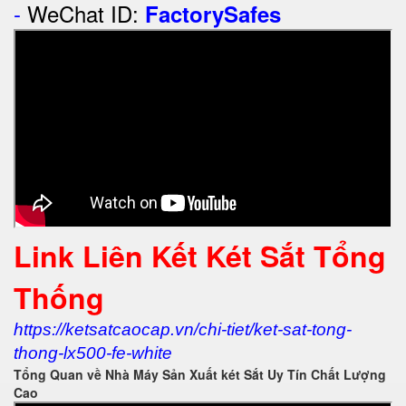
-
WeChat ID:
FactorySafes
Link Liên Kết Két Sắt Tổng
Thống
https://ketsatcaocap.vn/chi-tiet/ket-sat-tong-
thong-lx500-fe-white
Tổng Quan về Nhà Máy Sản Xuất két Sắt Uy Tín Chất Lượng
Cao