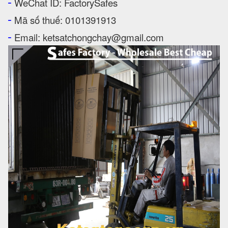
-
WeChat ID: FactorySafes
-
Mã số thuế: 0101391913
-
Email: ketsatchongchay@gmail.com