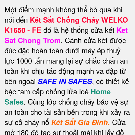
Một điểm mạnh không thể bỏ qua khi
nói đến
Két Sắt Chống Cháy WELKO
đó là hệ thống cửa két
K1650 - FE
Ket
. Cánh cửa két được
Sat Chong Trom
đúc đặc hoàn toàn dưới máy ép thuỷ
lực 1000 tấn mang lại sự chắc chắn an
toàn khi chịu tác động mạnh va đập từ
bên ngoài
, có thiết kế
SAFE IN SAFES
bậc tam cấp chống lửa loè
Home
. Cùng lớp chống cháy bảo vệ sự
Safes
an toàn cho tài sản bên trong khi xảy ra
sự cố cháy nổ
Cửa
Két Sắt Gia Đình.
mở 180 độ tạo sự thoải mái khi lấy đồ