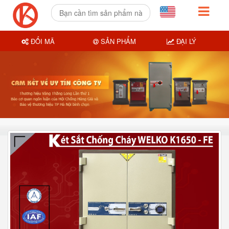
ĐỔI MÃ
SẢN PHẨM
ĐẠI LÝ