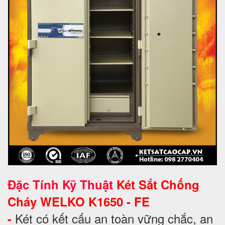
Đặc Tính Kỹ Thuật
Két Sắt Chống
Cháy WELKO K1650 - FE
Két có kết cấu an toàn vững chắc, an
-