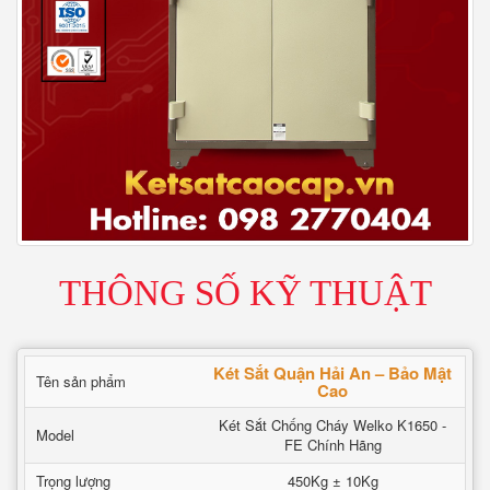
THÔNG SỐ KỸ THUẬT
Két Sắt Quận Hải An – Bảo Mật
Tên sản phẩm
Cao
Két Sắt Chống Cháy Welko K1650 -
Model
FE Chính Hãng
Trọng lượng
450Kg ± 10Kg