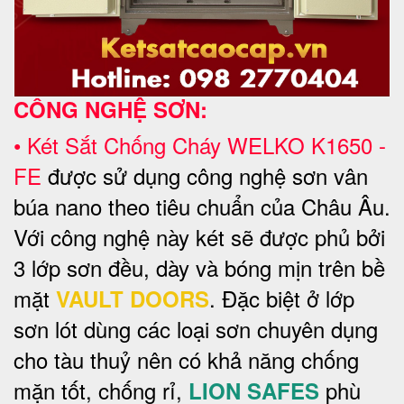
CÔNG NGHỆ SƠN:
•
Két Sắt Chống Cháy WELKO
K1650 -
FE
được sử dụng công nghệ sơn vân
búa nano theo tiêu chuẩn của Châu Âu.
Với công nghệ này két sẽ được phủ bởi
3 lớp sơn đều, dày và bóng mịn trên bề
mặt
. Đặc biệt ở lớp
VAULT DOORS
sơn lót dùng các loại sơn chuyên dụng
cho tàu thuỷ nên có khả năng chống
mặn tốt, chống rỉ,
phù
LION SAFES