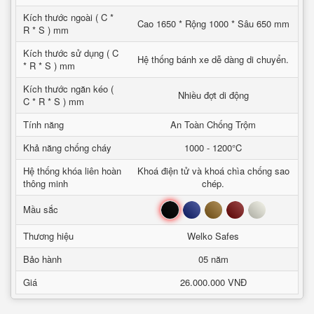
Kích thước ngoài ( C *
Cao 1650 * Rộng 1000 * Sâu 650 mm
R * S ) mm
Kích thước sử dụng ( C
Hệ thống bánh xe dễ dàng di chuyển.
* R * S ) mm
Kích thước ngăn kéo (
Nhiều đợt di động
C * R * S ) mm
Tính năng
An Toàn Chống Trộm
Khả năng chống cháy
1000 - 1200°C
Hệ thống khóa liên hoàn
Khoá điện tử và khoá chìa chống sao
thông minh
chép.
Đen
Xanh
Nâu
Đỏ
Trắng
Mầu sắc
Thương hiệu
Welko Safes
Bảo hành
05 năm
Giá
26.000.000 VNĐ