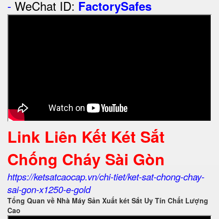
-
WeChat ID:
FactorySafes
Link Liên Kết Két Sắt
Chống Cháy Sài Gòn
https://ketsatcaocap.vn/chi-tiet/ket-sat-chong-chay-
sai-gon-x1250-e-gold
Tổng Quan về Nhà Máy Sản Xuất két Sắt Uy Tín Chất Lượng
Cao