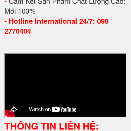
Cam Kết Sản Phẩm Chất Lượng Cao:
-
Mới 100%
-
Hotline International 24/7: 098
2770404
THÔNG TIN LIÊN HỆ: