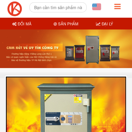
ĐỔI MÃ
SẢN PHẨM
ĐẠI LÝ