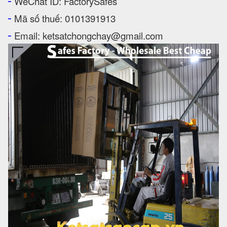
WeChat ID: FactorySafes
-
Mã số thuế: 0101391913
-
Email: ketsatchongchay@gmail.com