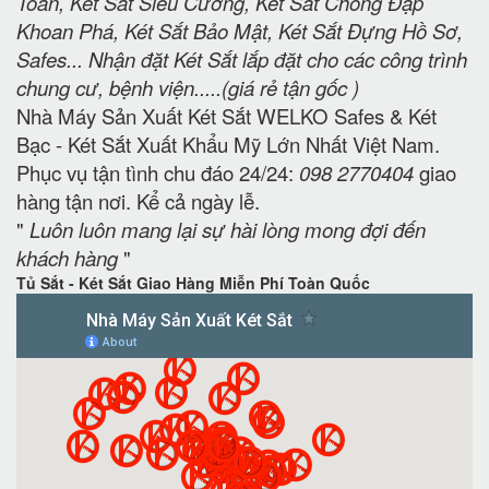
Toàn, Két Sắt Siêu Cường, Két Sắt Chống Đập
Khoan Phá, Két Sắt Bảo Mật, Két Sắt Đựng Hồ Sơ,
Safes... Nhận đặt Két Sắt lắp đặt cho các công trình
chung cư, bệnh viện.....(giá rẻ tận gốc )
Nhà Máy Sản Xuất Két Sắt WELKO Safes & Két
Bạc - Két Sắt Xuất Khẩu Mỹ Lớn Nhất Việt Nam.
Phục vụ tận tình chu đáo 24/24:
098 2770404
giao
hàng tận nơi. Kể cả ngày lễ.
"
Luôn luôn mang lại sự hài lòng mong đợi đến
khách hàng
"
Tủ Sắt - Két Sắt Giao Hàng Miễn Phí Toàn Quốc