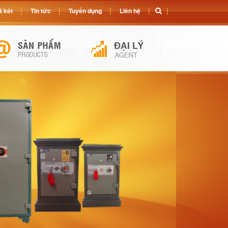
 két
Tin tức
Tuyển dụng
Liên hệ