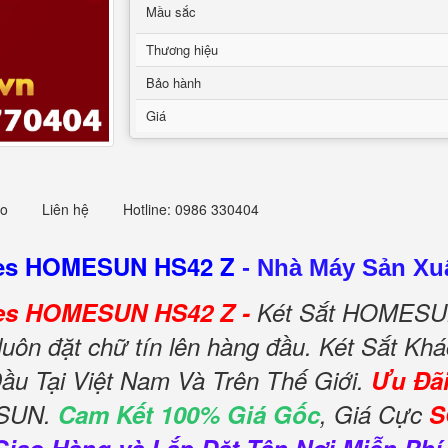
Mầu sắc
Thương hiệu
Bảo hành
Giá
eo
Liên hệ
Hotline: 0986 330404
afes HOMESUN HS42 Z
-
Nhà Máy Sản Xuấ
afes HOMESUN HS42 Z -
Két Sắt HOMESUN
luôn đặt chữ tín lên hàng đầu. Két Sắt 
ầu Tại Việt Nam Và Trên Thế Giới.
Ưu Đã
ESUN.
Cam Kết 100% Giá Gốc
, Giá Cực
S