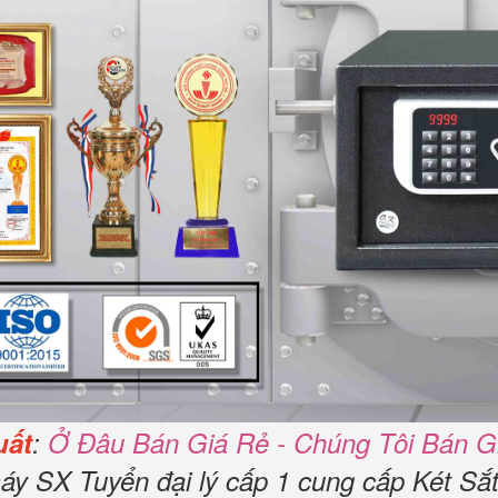
uất
:
Ở Đâu Bán Giá Rẻ - Chúng Tôi Bán G
áy SX Tuyển đại lý cấp 1 cung cấp Két Sắ