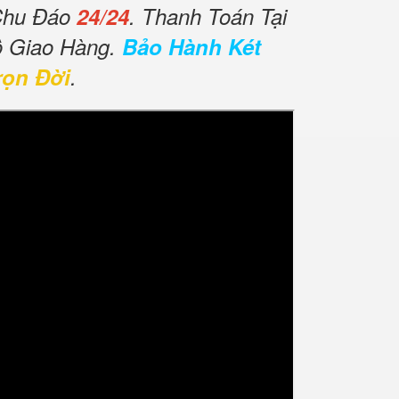
Chu Đáo
24/24
. Thanh Toán Tại
ộ Giao Hàng.
Bảo Hành Két
rọn Đời
.