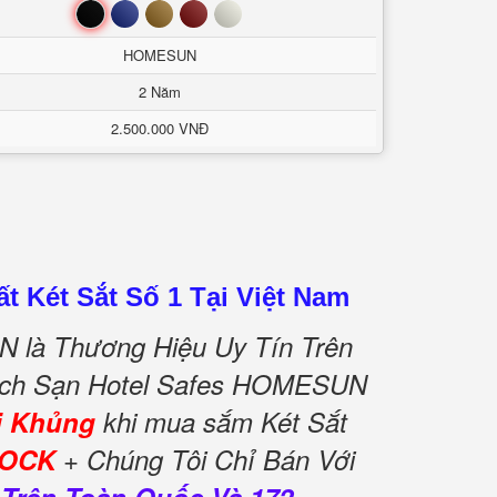
Đen
Xanh
Nâu
Đỏ
Trắng
HOMESUN
2 Năm
2.500.000 VNĐ
t Két Sắt Số 1 Tại Việt Nam
 là Thương Hiệu Uy Tín Trên
Khách Sạn Hotel Safes HOMESUN
i Khủng
khi mua sắm Két Sắt
OCK
+ Chúng Tôi Chỉ Bán Với