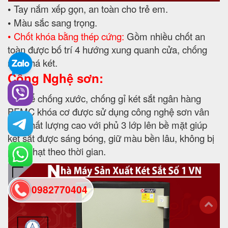
•
Tay nắm xếp gọn, an toàn cho trẻ em.
•
Màu sắc sang trọng.
• Chốt khóa bằng thép cứng:
Gồm nhiều chốt an
toàn được bố trí 4 hướng xung quanh cửa, chống
nạy phá két.
Công Nghệ sơn:
✔ Để chống xước, chống gỉ két sắt ngân hàng
BEMC khóa cơ được sử dụng công nghệ sơn vân
búa chất lượng cao với phủ 3 lớp lên bề mặt giúp
két sắt được sáng bóng, giữ màu bền lâu, không bị
phai nhạt theo thời gian.
0982770404
back