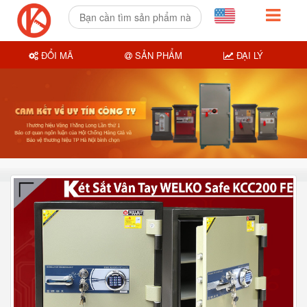
ĐỔI MÃ
SẢN PHẨM
ĐẠI LÝ