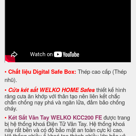
•
Chất liệu Digital Safe Box:
Thép cao cấp (Thép
nhũ).
•
Cửa két sắt WELKO HOME Safes
thiết kế hình
răng cưa ăn khớp với thân tạo nên liên kết chắc
chắn chống nạy phá và ngăn lửa, đảm bảo chống
cháy.
•
Két Sắt Vân Tay WELKO KCC200 FE
được trang
bị hệ thống khoá Điện Tử Vân Tay. Hệ thống khoá
này rất bền và có độ bảo mật an toàn cực kì cao.
Hệ thống nhiều ổ khoá tạo thành nhiều lớp bảo vệ