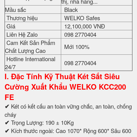
thị, nhà hàng...
Mầu sắc
Black
Thương hiệu
WELKO Safes
Giá
12,100,000 VNĐ
Liên Hệ Zalo
098 2770404
Cam Kết Sản Phẩm
Mới 100%
Chất Lượng Cao
Hotline International
098 2770404
24/7
I. Đặc Tính Kỹ Thuật
Két Sắt Siêu
Cường Xuất Khẩu WELKO KCC200
FE
✔
Két có kết cấu an toàn vững chắc, an toàn, chống
cháy
✔
Trọng Lượng: 190 ± 10Kg
✔
Kích thước ngoài: Cao 1070* Rộng 600* Sâu 600