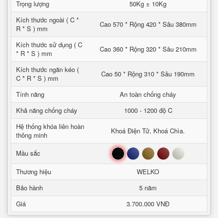
Trọng lượng
50Kg ± 10Kg
Kích thước ngoài ( C *
Cao 570 * Rộng 420 * Sâu 380mm
R * S ) mm
Kích thước sử dụng ( C
Cao 360 * Rộng 320 * Sâu 210mm
* R * S ) mm
Kích thước ngăn kéo (
Cao 50 * Rộng 310 * Sâu 190mm
C * R * S ) mm
Tính năng
An toàn chống cháy
Khả năng chống cháy
1000 - 1200 độ C
Hệ thống khóa liên hoàn
Khoá Điện Tử, Khoá Chìa.
thông minh
Đen
Xanh
Nâu
Đỏ
Trắng
Mầu sắc
Thương hiệu
WELKO
Bảo hành
5 năm
Giá
3.700.000 VNĐ