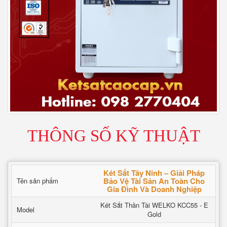
THÔNG SỐ KỸ THUẬT
Két Sắt Tây Ninh – Giải Pháp
Bảo Vệ Tài Sản An Toàn Cho
Tên sản phẩm
Gia Đình Và Doanh Nghiệp
Két Sắt Thần Tài WELKO KCC55 - E
Model
Gold