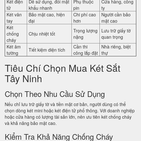
Két điện
Dễ sử dụng, đổi mật
Phụ thuộc
Cửa hàng, công
tử
khẩu nhanh
pin
ty
Két vân
Bảo mật cao, hiện
Chi phí cao
Người cần bảo
tay
đại
hơn
mật cao
Két
Trọng lượng
Lưu trữ giấy tờ
chống
Chịu nhiệt tốt
nặng
quan trọng
cháy
Két âm
Cần thi
Nhà riêng, biệt
Tiết kiệm diện tích
tường
công lắp đặt
thự
Tiêu Chí Chọn Mua Két Sắt
Tây Ninh
Chọn Theo Nhu Cầu Sử Dụng
Nếu chỉ lưu trữ giấy tờ và tiền mặt cơ bản, người dùng có thể
chọn dòng két mini hoặc két điện tử phổ thông. Với doanh nghiệp
hoặc cửa hàng có lượng tài sản lớn, nên ưu tiên két chống cháy
và khả năng bảo mật cao.
Kiểm Tra Khả Năng Chống Cháy