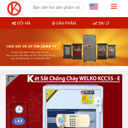
ĐỔI MÃ
SẢN PHẨM
ĐẠI LÝ