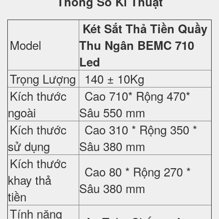
Thông Số Kĩ Thuật
Két Sắt Thả Tiền Quầy
Model
Thu Ngân BEMC 710
Led
Trọng Lượng
140 ± 10Kg
Kích thước
Cao 710* Rộng 470*
ngoài
Sâu 550 mm
Kích thước
Cao 310 * Rộng 350 *
sử dụng
Sâu 380 mm
Kích thước
Cao 80 * Rộng 270 *
khay thả
Sâu 380 mm
tiền
Tính năng