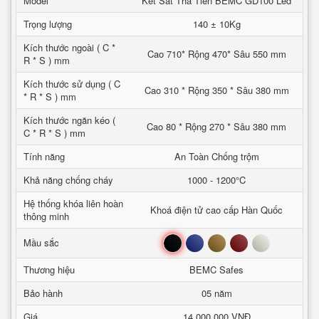
Model
Két Sắt Thả Tiền BEMC GD100 Led
Trọng lượng
140 ± 10Kg
Kích thước ngoài ( C *
Cao 710* Rộng 470* Sâu 550 mm
R * S ) mm
Kích thước sử dụng ( C
Cao 310 * Rộng 350 * Sâu 380 mm
* R * S ) mm
Kích thước ngăn kéo (
Cao 80 * Rộng 270 * Sâu 380 mm
C * R * S ) mm
Tính năng
An Toàn Chống trộm
Khả năng chống cháy
1000 - 1200°C
Hệ thống khóa liên hoàn
Khoá điện tử cao cấp Hàn Quốc
thông minh
Đen
Xanh
Nâu
Đỏ
Trắng
Mầu sắc
Thương hiệu
BEMC Safes
Bảo hành
05 năm
Giá
14,000,000 VNĐ