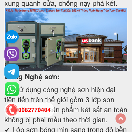
xung quanh cửa, chống nạy phá két.
Công Nghệ sơn:
✔ Sử dụng công nghệ sơn hiện đại
tiên tiến trên thế giới gồm 3 lớp sơn
nano làm cho sản phẩm két sắt an toàn
0982770404
không bị phai mầu theo thời gian.
✔ Lớp sơn bóng mịn sang trọng độ bền
back