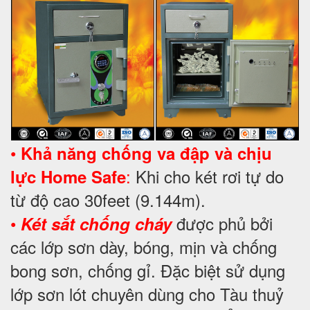
•
Khả năng chống va đập và chịu
:
Khi cho két rơi tự do
lực Home Safe
từ độ cao 30feet (9.144m).
•
được phủ bởi
Két sắt chống cháy
các lớp sơn dày, bóng, mịn và chống
bong sơn, chống gỉ. Đặc biệt sử dụng
lớp sơn lót chuyên dùng cho Tàu thuỷ