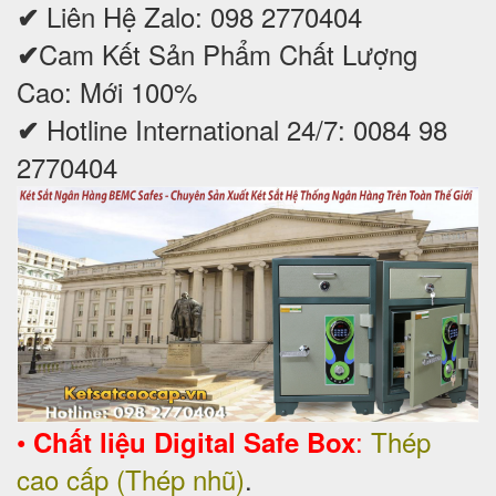
Liên Hệ Zalo: 098 2770404
✔
Cam Kết Sản Phẩm Chất Lượng
✔
Cao: Mới 100%
Hotline International 24/7: 0084 98
✔
2770404
•
:
Thép
Chất liệu Digital Safe Box
cao cấp (Thép nhũ)
.