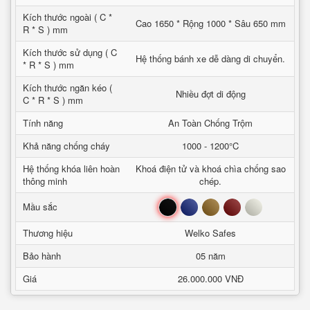
Kích thước ngoài ( C *
Cao 1650 * Rộng 1000 * Sâu 650 mm
R * S ) mm
Kích thước sử dụng ( C
Hệ thống bánh xe dễ dàng di chuyển.
* R * S ) mm
Kích thước ngăn kéo (
Nhiều đợt di động
C * R * S ) mm
Tính năng
An Toàn Chống Trộm
Khả năng chống cháy
1000 - 1200°C
Hệ thống khóa liên hoàn
Khoá điện tử và khoá chìa chống sao
thông minh
chép.
Đen
Xanh
Nâu
Đỏ
Trắng
Mầu sắc
Thương hiệu
Welko Safes
Bảo hành
05 năm
Giá
26.000.000 VNĐ