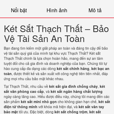
Nổi bật
Hình ảnh
Mô tả
Két Sắt Thạch Thất – Bảo
Vệ Tài Sản An Toàn
Bạn đang tìm kiếm một giải pháp an toàn và đáng tin cậy để bảo
vệ tài sản quý giá của mình tại khu vực Thạch Thất? Két sắt
Thạch Thất chính là lựa chọn hoàn hảo, mang đến sự an tâm
tuyệt đối cho cả gia đình và doanh nghiệp của bạn. Chúng tôi tự
hào cung cấp đa dạng các dòng
két sắt chính hãng
,
két bạc an
toàn
, được thiết kế và sản xuất với công nghệ tiên tiến nhất, đáp
ứng mọi nhu cầu bảo mật khác nhau.
Tại Thạch Thất, nhu cầu về
két sắt gia đình chống cháy
,
két
sắt văn phòng cao cấp
, và
két sắt ngân hàng chất lượng
ngày càng tăng cao. Hiểu được điều này, chúng tôi mang đến các
sản phẩm
két sắt mini nhỏ gọn
cho không gian hạn chế,
két sắt
điện tử thông minh
với khóa mã hiện đại, và
két sắt vân tay
bảo mật
tối ưu. Đặc biệt, dòng
két sắt chống trộm
,
két sắt