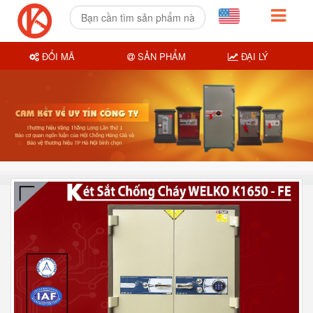
ĐỔI MÃ
SẢN PHẨM
ĐẠI LÝ