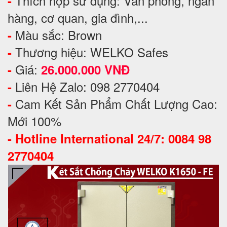
Thích hợp sử dụng: Văn phòng, ngân
-
hàng, cơ quan, gia đình,...
Màu sắc: Brown
-
Thương hiệu: WELKO Safes
-
Giá:
-
26.000.000 VNĐ
Liên Hệ Zalo: 098 2770404
-
Cam Kết Sản Phẩm Chất Lượng Cao:
-
Mới 100%
-
Hotline International 24/7: 0084 98
2770404