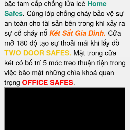
bậc tam cấp chống lửa loè
Home
. Cùng lớp chống cháy bảo vệ sự
Safes
an toàn cho tài sản bên trong khi xảy ra
sự cố cháy nổ
Cửa
Két Sắt Gia Đình.
mở 180 độ tạo sự thoải mái khi lấy đồ
Mặt trong cửa
TWO DOOR SAFES.
két có bố trí 5 móc treo thuận tiện trong
việc bảo mật những chìa khoá quan
trọng
.
OFFICE SAFES