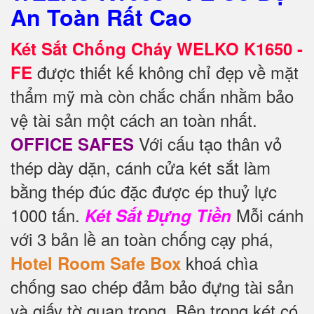
An Toàn Rất Cao
Két Sắt Chống Cháy WELKO K1650 -
được thiết kế không chỉ đẹp về mặt
FE
thẩm mỹ mà còn chắc chắn nhằm bảo
vệ tài sản một cách an toàn nhất.
Với cấu tạo thân vỏ
OFFICE SAFES
thép dày dặn, cánh cửa két sắt làm
bằng thép đúc đặc được ép thuỷ lực
1000 tấn.
Mỗi cánh
Két Sắt Đựng Tiền
với 3 bản lề an toàn chống cạy phá,
khoá chìa
Hotel Room Safe Box
chống sao chép đảm bảo đựng tài sản
và giấy tờ quan trọng. Bên trong két có