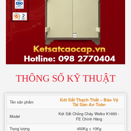
THÔNG SỐ KỸ THUẬT
Két Sắt Thạch Thất – Bảo Vệ
Tên sản phẩm
Tài Sản An Toàn
Két Sắt Chống Cháy Welko K1650 -
Model
FE Chính Hãng
Trọng lượng
450Kg ± 10Kg