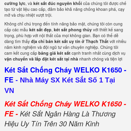
cường lực
, và
két sắt đúc nguyên khối
của chúng tôi được chế
tạo từ vật liệu cao cấp, đảm bảo khả năng chống khoan phá, cạy
mở và chịu nhiệt vượt trội.
Không chỉ chú trọng đến tính năng bảo mật, chúng tôi còn cung
cấp các mẫu
két sắt đẹp
,
két sắt phong thủy
với thiết kế sang
trọng, phù hợp với nội thất của mọi không gian. Bạn có thể dễ
dàng tìm thấy
địa chỉ bán két sắt uy tín ở Thạch Thất
với nhiều
năm kinh nghiệm và đội ngũ tư vấn chuyên nghiệp. Chúng tôi
cam kết cung cấp
bảng giá két sắt
cạnh tranh nhất cùng dịch vụ
vận chuyển và lắp đặt két sắt tại nhà
nhanh chóng và tiện lợi
Két Sắt Chống Cháy WELKO K1650 -
FE
-
Nhà Máy SX Két Sắt Số 1 Tại
VN
Két Sắt Chống Cháy WELKO K1650 -
FE -
Két Sắt Ngân Hàng Là Thương
Hiệu Uy Tín Trên 30 Năm Kinh