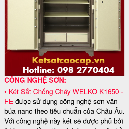
CÔNG NGHỆ SƠN:
•
Két Sắt Chống Cháy WELKO
K1650 -
FE
được sử dụng công nghệ sơn vân
búa nano theo tiêu chuẩn của Châu Âu.
Với công nghệ này két sẽ được phủ bởi