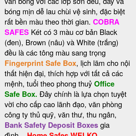
vân bông với các lớp sơn đều, dày và
bóng mịn dễ lau chùi vệ sinh, đặc biệt
rất bền màu theo thời gian.
COBRA
Két có 3 màu cơ bản Black
SAFES
(đen), Brown (nâu) và White (trắng)
đều là các tông màu sang trọng
, lịch lãm cho nội
Fingerprint Safe Box
thất hiện đại, thích hợp với tất cả các
mệnh, tuổi theo phong thuỷ
Office
Đây chính là lựa chọn tuyệt
Safe Box.
vời cho cấp cao lãnh đạo, văn phòng
công ty thủ quỹ, văn thư, thu ngân,
gia
Bank Safety Deposit Boxes
đình...
Home Safes WELKO.