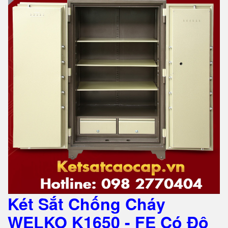
Két Sắt Chống Cháy
WELKO K1650 - FE Có Độ