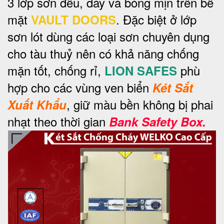
3 lớp sơn đều, dày và bóng mịn trên bề
mặt
. Đặc biệt ở lớp
VAULT DOORS
sơn lót dùng các loại sơn chuyên dụng
cho tàu thuỷ nên có khả năng chống
mặn tốt, chống rỉ,
phù
LION SAFES
hợp cho các vùng ven biển
Két Sắt
, giữ màu bền không bị phai
Xuất Khẩu
nhạt theo thời gian
Bank Safety Box.