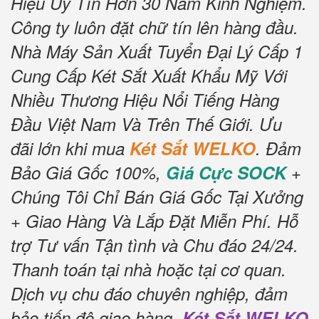
Hiệu Uy Tín Hơn 30 Năm Kinh Nghiệm.
Công ty luôn đặt chữ tín lên hàng đầu.
Nhà Máy Sản Xuất Tuyển Đại Lý Cấp 1
Cung Cấp Két Sắt Xuất Khẩu Mỹ Với
Nhiều Thương Hiệu Nổi Tiếng Hàng
Đầu Việt Nam Và Trên Thế Giới.
Ưu
đãi lớn khi mua
Két Sắt WELKO
.
Đảm
Bảo Giá Gốc 100%,
Giá Cực SOCK
+
Chúng Tôi Chỉ Bán Giá Gốc Tại Xưởng
+ Giao Hàng Và Lắp Đặt Miễn Phí
.
Hỗ
trợ Tư vấn Tận tình và Chu đáo 24/24.
Thanh toán tại nhà hoặc tại cơ quan.
Dịch vụ chu đáo chuyên nghiệp, đảm
bảo tiến độ giao hàng.
Két Sắt WELKO