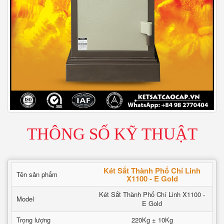
THÔNG SỐ KỸ THUẬT
Két Sắt Thành Phố Chí Linh
Tên sản phẩm
X1100 - E Gold
Két Sắt Thành Phố Chí Linh X1100 -
Model
E Gold
Trọng lượng
220Kg ± 10Kg