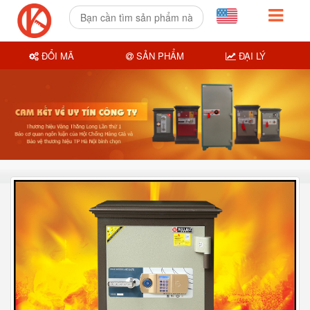
ĐỔI MÃ
SẢN PHẨM
ĐẠI LÝ