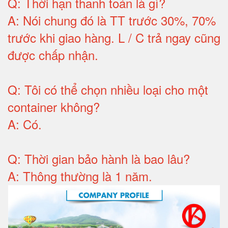
Q:
Thời hạn thanh toán là gì
?
A:
Nói chung đó là TT trước 30%, 70%
trước khi giao hàng.
L / C trả ngay cũng
được chấp nhận
.
Q:
Tôi có thể chọn nhiều loại cho một
container không
?
A:
Có
.
Q: T
hời gian bảo hành
là bao lâu?
A: Thông thường là 1 năm.