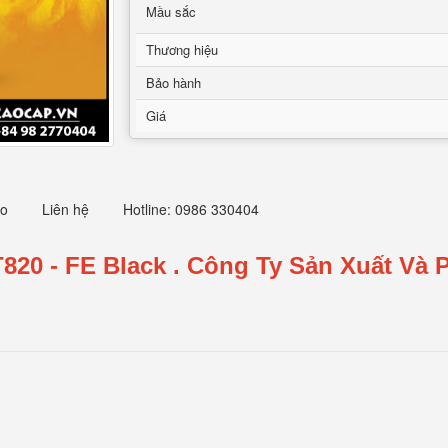
Mầu sắc
Thương hiệu
Bảo hành
Giá
eo
Liên hệ
Hotline: 0986 330404
820 - FE Black
.
Công Ty Sản Xuất Và 