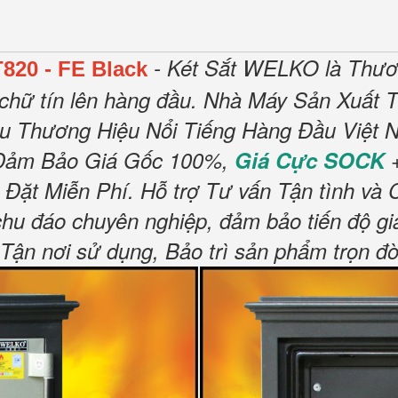
- Két Sắt WELKO là Thươ
820 - FE Black
chữ tín lên hàng đầu.
Nhà Máy Sản Xuất T
ều Thương Hiệu Nổi Tiếng Hàng Đầu Việt N
Đảm Bảo Giá Gốc 100%,
Giá Cực SOCK
+
 Đặt Miễn Phí
.
Hỗ trợ Tư vấn Tận tình và 
chu đáo chuyên nghiệp, đảm bảo tiến độ gi
n nơi sử dụng, Bảo trì sản phẩm trọn đờ