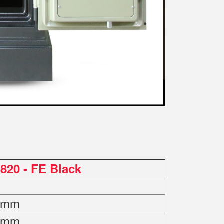
820 - FE Black
0 mm
0 mm