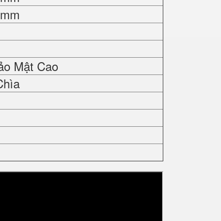
0 mm
ảo Mật Cao
Chìa