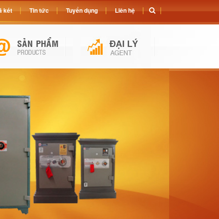
 két
Tin tức
Tuyển dụng
Liên hệ