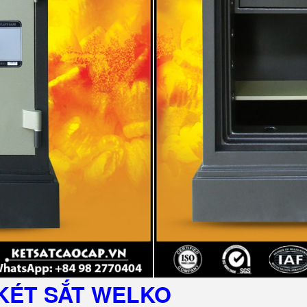
KÉT SẮT
WELKO