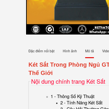
Đặc điểm nổi bật
Hình ảnh
Mô tả
Vid
Két Sắt Trong Phòng Ngủ GT
Thế Giới
Nội dung chính trang Két Sắt
1 - Thông Số Kỹ Thuật
2 - Tính Năng Két Sắt
3 - Câu Hỏi Thường Gặp