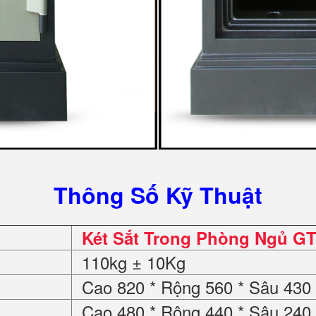
Thông Số Kỹ Thuật
Két Sắt Trong Phòng Ngủ GT
110kg ± 10Kg
Cao 820 * Rộng 560 * Sâu 43
Cao 480 * Rộng 440 * Sâu 24