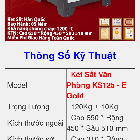
Thông Số Kỹ Thuật
Két Sắt Văn
Model
Phòng KS125 - E
Gold
Trọng Lượng
120Kg ± 10Kg
Cao 650 * Rộng
Kích thước ngoài
450 * Sâu 510 mm
Kích thước sử
Cao 310 * Rộng