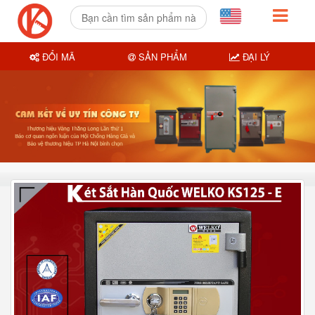
ĐỔI MÃ
SẢN PHẨM
ĐẠI LÝ