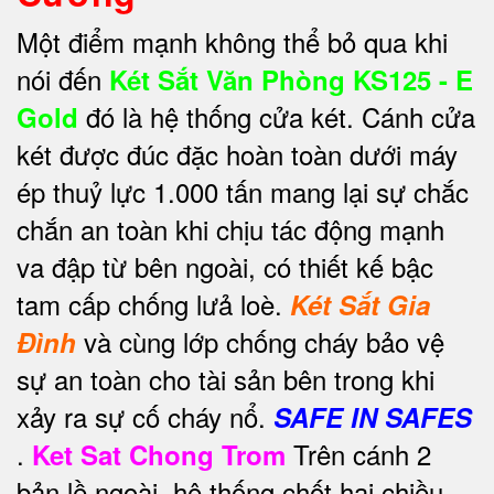
Một điểm mạnh không thể bỏ qua khi
nói đến
Két Sắt Văn Phòng KS125 - E
đó là hệ thống cửa két. Cánh cửa
Gold
két được đúc đặc hoàn toàn dưới máy
ép thuỷ lực 1.000 tấn mang lại sự chắc
chắn an toàn khi chịu tác động mạnh
va đập từ bên ngoài, có thiết kế bậc
tam cấp chống lưả loè.
Két Sắt Gia
và cùng lớp chống cháy bảo vệ
Đình
sự an toàn cho tài sản bên trong khi
xảy ra sự cố cháy nổ.
SAFE IN SAFES
.
Trên cánh 2
Ket Sat Chong Trom
bản lề ngoài, hệ thống chốt hai chiều