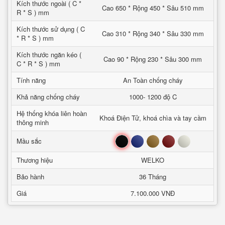
Kích thước ngoài ( C *
Cao 650 * Rộng 450 * Sâu 510 mm
R * S ) mm
Kích thước sử dụng ( C
Cao 310 * Rộng 340 * Sâu 330 mm
* R * S ) mm
Kích thước ngăn kéo (
Cao 90 * Rộng 230 * Sâu 300 mm
C * R * S ) mm
Tính năng
An Toàn chống cháy
Khả năng chống cháy
1000- 1200 độ C
Hệ thống khóa liên hoàn
Khoá Điện Tử, khoá chìa và tay cầm
thông minh
Đen
Xanh
Nâu
Đỏ
Trắng
Mầu sắc
Thương hiệu
WELKO
Bảo hành
36 Tháng
Giá
7.100.000 VNĐ