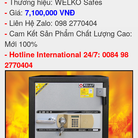
Thương hiệu: WELKO Safes
-
Giá:
-
7,100,000 VNĐ
Liên Hệ Zalo: 098 2770404
-
Cam Kết Sản Phẩm Chất Lượng Cao:
-
Mới 100%
-
Hotline International 24/7: 0084 98
2770404