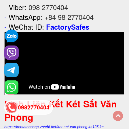
-
Viber:
098 2770404
-
WhatsApp:
+84 98 2770404
-
WeChat ID:
FactorySafes
Linh Liên Kết Két Sắt Văn
0982770404
Phòng
back
https://ketsatcaocap.vn/chi-tiet/ket-sat-van-phong-ks125-kc