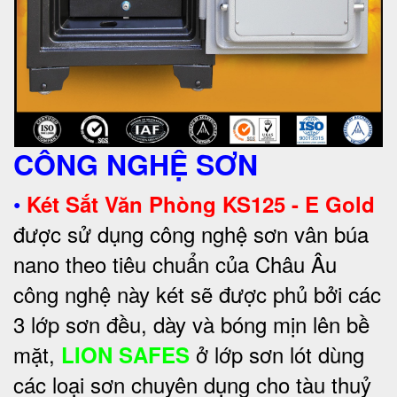
CÔNG NGHỆ SƠN
•
Két Sắt Văn Phòng KS125 - E Gold
được sử dụng công nghệ sơn vân búa
nano theo tiêu chuẩn của Châu Âu
công nghệ này két sẽ được phủ bởi các
3 lớp sơn đều, dày và bóng mịn lên bề
mặt,
ở lớp sơn lót dùng
LION SAFES
các loại sơn chuyên dụng cho tàu thuỷ