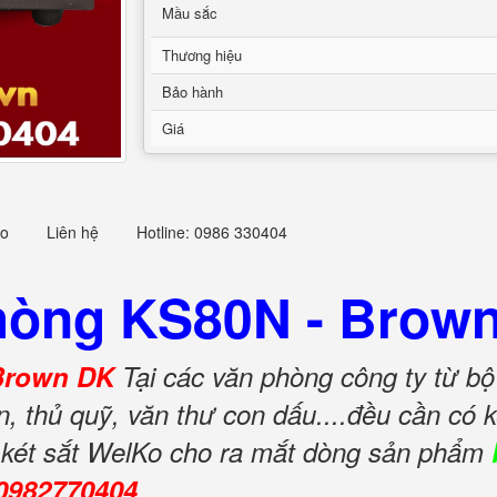
Mầu sắc
Thương hiệu
Bảo hành
Giá
eo
Liên hệ
Hotline: 0986 330404
Phòng KS80N - Brow
 Brown DK
Tại các văn phòng công ty từ b
ân, thủ quỹ, văn thư con dấu....đều cần có
ty két sắt WelKo cho ra mắt dòng sản phẩm
 0982770404
.