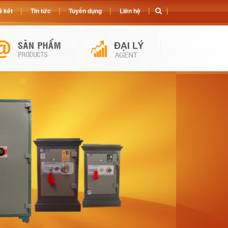
 két
Tin tức
Tuyển dụng
Liên hệ