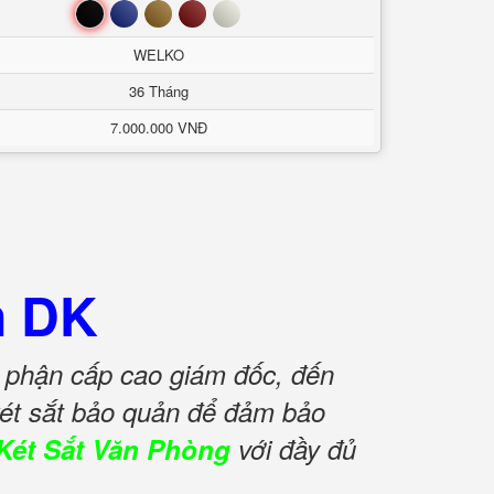
Đen
Xanh
Nâu
Đỏ
Trắng
WELKO
36 Tháng
7.000.000 VNĐ
n DK
ộ phận cấp cao giám đốc, đến
 két sắt bảo quản để đảm bảo
Két Sắt Văn Phòng
với đầy đủ