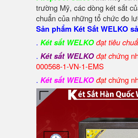
trường Mỹ, các dòng két sắt củ
chuẩn của những tổ chức đo lườ
Sản phẩm Két Sắt WELKO sản
.
Két sắt WELKO
đạt tiêu chu
.
hứng nh
Két sắt WELKO
đạt c
000568-1-VN-1-EMS
.
chứng nh
Két sắt WELKO
đạt