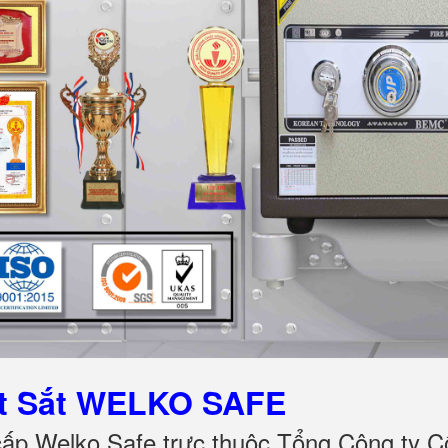
ét Sắt WELKO SAFE
cấp Welko Safe trực thuộc Tổng Công ty C