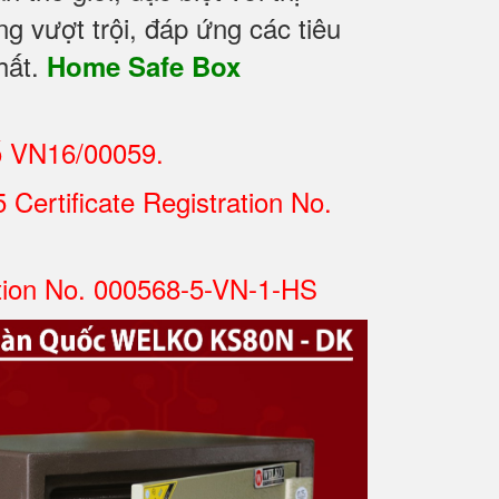
g vượt trội, đáp ứng các tiêu
hất.
Home Safe Box
ố VN16/00059.
Certificate Registration No.
tion No. 000568-5-VN-1-HS