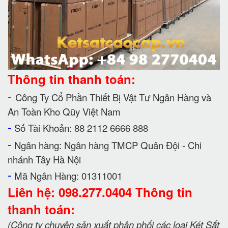
Thông tin thanh toán:
-
Công Ty Cổ Phần Thiết Bị Vật Tư Ngân Hàng và
An Toàn Kho Qũy Việt Nam
-
Số Tài Khoản: 88 2112 6666 888
-
Ngân hàng: Ngân hàng TMCP Quân Đội - Chi
nhánh Tây Hà Nội
-
Mã Ngân Hàng: 01311001
Liên hệ: 098.277.0404 Thông tin
thanh toán:
(Công ty chuyên sản xuất phân phối các loại Két Sắt