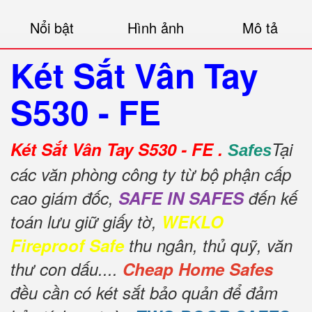
Nổi bật
Hình ảnh
Mô tả
Két Sắt Vân Tay
S530 - FE
Két Sắt Vân Tay S530 - FE .
Tại
Safes
các văn phòng công ty từ bộ phận cấp
cao giám đốc,
SAFE IN SAFES
đến kế
toán lưu giữ giấy tờ,
WEKLO
Fireproof Safe
thu ngân, thủ quỹ, văn
thư con dấu....
Cheap Home Safes
đều cần có két sắt bảo quản để đảm