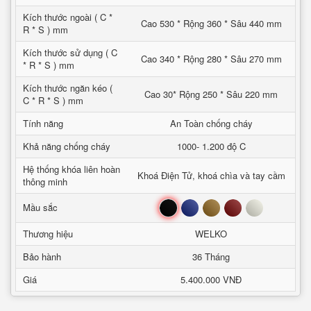
Kích thước ngoài ( C *
Cao 530 * Rộng 360 * Sâu 440 mm
R * S ) mm
Kích thước sử dụng ( C
Cao 340 * Rộng 280 * Sâu 270 mm
* R * S ) mm
Kích thước ngăn kéo (
Cao 30* Rộng 250 * Sâu 220 mm
C * R * S ) mm
Tính năng
An Toàn chống cháy
Khả năng chống cháy
1000- 1.200 độ C
Hệ thống khóa liên hoàn
Khoá Điện Tử, khoá chìa và tay cầm
thông minh
Đen
Xanh
Nâu
Đỏ
Trắng
Mầu sắc
Thương hiệu
WELKO
Bảo hành
36 Tháng
Giá
5.400.000 VNĐ