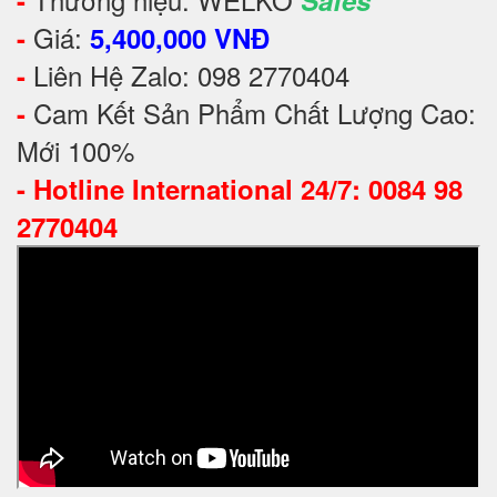
-
Safes
Giá:
-
5,400,000 VNĐ
Liên Hệ Zalo: 098 2770404
-
Cam Kết Sản Phẩm Chất Lượng Cao:
-
Mới 100%
-
Hotline International 24/7: 0084 98
2770404