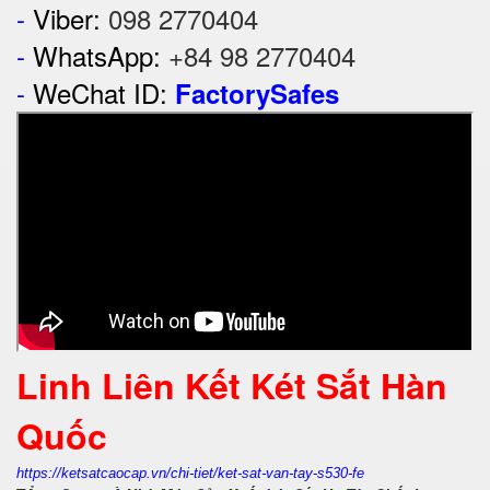
-
Viber:
098 2770404
-
WhatsApp:
+84 98 2770404
-
WeChat ID:
FactorySafes
Linh Liên Kết Két Sắt Hàn
Quốc
https://ketsatcaocap.vn/chi-tiet/ket-sat-van-tay-s530-fe