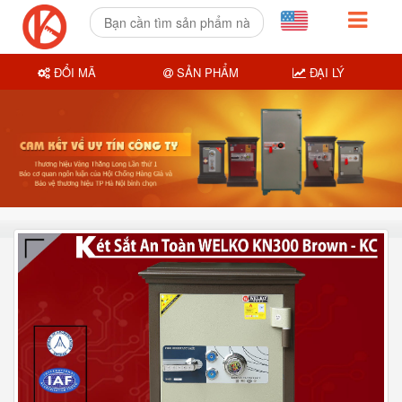
ĐỔI MÃ
SẢN PHẨM
ĐẠI LÝ