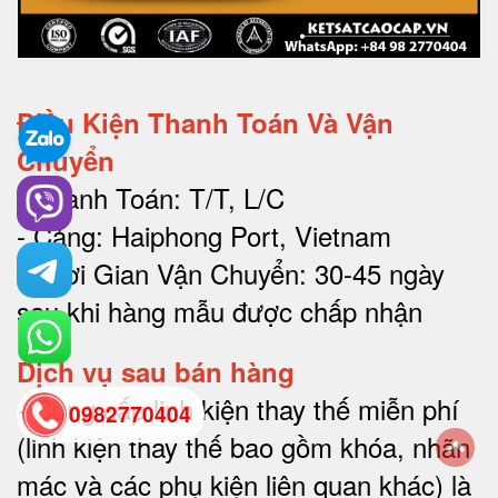
Điều Kiện Thanh Toán Và Vận
Chuyển
- Thanh Toán: T/T, L/C
- Cảng: Haiphong Port, Vietnam
- Thời Gian Vận Chuyển: 30-45 ngày
sau khi hàng mẫu được chấp nhận
Dịch vụ sau bán hàng
-
Cung cấp linh kiện thay thế miễn phí
0982770404
(linh kiện thay thế bao gồm khóa, nhãn
mác và các phụ kiện liên quan khác) là
back