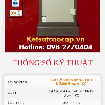
THÔNG SỐ KỸ THUẬT
Két Sắt Việt Nam WELKO
Tên sản phẩm
KN300 Brown - KC
Két Sắt Việt Nam WELKO KN300
Model
Brown - KC
Trọng lượng
300Kg ± 10Kg