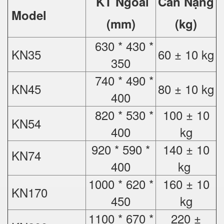
KT Ngoài
Cân Nặng
Model
(mm)
(kg)
630 * 430 *
KN35
60 ± 10 kg
350
740 * 490 *
KN45
80 ± 10 kg
400
820 * 530 *
100 ± 10
KN54
400
kg
920 * 590 *
140 ± 10
KN74
400
kg
1000 * 620 *
160 ± 10
KN170
450
kg
1100 * 670 *
220 ±