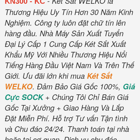
- Két Sắt WELKO là
KN300 - KC
Thương Hiệu Uy Tín Hơn 30 Năm Kinh
Nghiệm.
Công ty luôn đặt chữ tín lên
hàng đầu.
Nhà Máy Sản Xuất Tuyển
Đại Lý Cấp 1 Cung Cấp Két Sắt Xuất
Khẩu Mỹ Với Nhiều Thương Hiệu Nổi
Tiếng Hàng Đầu Việt Nam Và Trên Thế
Giới.
Ưu đãi lớn khi mua
Két Sắt
WELKO
.
Đảm Bảo Giá Gốc 100%,
Giá
Cực SOCK
+ Chúng Tôi Chỉ Bán Giá
Gốc Tại Xưởng + Giao Hàng Và Lắp
Đặt Miễn Phí
.
Hỗ trợ Tư vấn Tận tình
và Chu đáo 24/24.
Thanh toán tại nhà
hoặc tại cơ quan.
Dịch vụ chu đáo