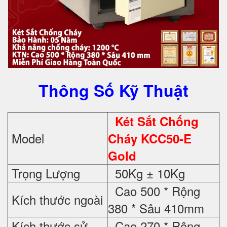
Thông Số Kỹ Thuật
Két Sắt Chống
Model
Cháy KCC50-E
Gold
Trọng Lượng
50Kg ± 10Kg
Cao 500 * Rộng
Kích thước ngoài
380 * Sâu 410mm
Kích thước sử
Cao 270 * Rộng