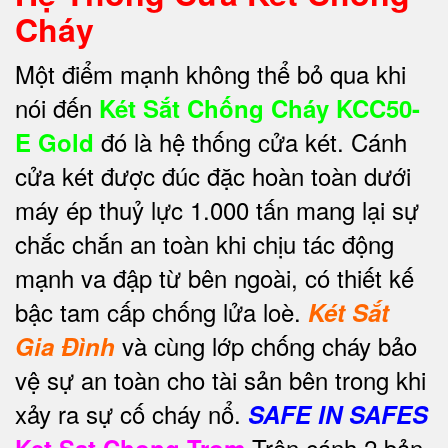
Cháy
Một điểm mạnh không thể bỏ qua khi
nói đến
Két Sắt Chống Cháy KCC50-
đó là hệ thống cửa két. Cánh
E Gold
cửa két được đúc đặc hoàn toàn dưới
máy ép thuỷ lực 1.000 tấn mang lại sự
chắc chắn an toàn khi chịu tác động
mạnh va đập từ bên ngoài, có thiết kế
bậc tam cấp chống lửa loè.
Két Sắt
và cùng lớp chống cháy bảo
Gia Đình
vệ sự an toàn cho tài sản bên trong khi
xảy ra sự cố cháy nổ.
SAFE IN SAFES
Trên cánh 2 bản
Ket Sat Chong Trom