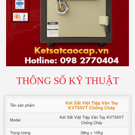
THÔNG SỐ KỸ THUẬT
Két Sắt Việt Tiệp Vân Tay
Tên sản phẩm
KVT55VT Chống Cháy
Két Sắt Việt Tiệp Vân Tay KVT55VT
Model
Chống Cháy
Trọng lượng
38kg ± 10Kg