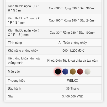
Kích thước ngoài ( C *
Cao 360 * Rộng 390 * Sâu 380mm
R * S ) mm
Kích thước sử dụng ( C
Cao 190 * Rộng 290 * Sâu 240mm
* R * S ) mm
Kích thước ngăn kéo (
Cao 30 * Rộng 280 * Sâu 190mm
C * R * S ) mm
Tính năng
An Toàn chống cháy
Khả năng chống cháy
1000- 1.200 độ C
Hệ thống khóa liên hoàn
Khoá Điện Tử, khoá chìa và tay cầm
thông minh
Đen
Xanh
Nâu
Đỏ
Trắng
Mầu sắc
Thương hiệu
WELKO
Bảo hành
36 Tháng
Giá
3.400.000 VNĐ