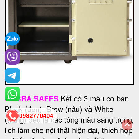
Két có 3 màu cơ bản
COBRA SAFES
Black (đen), Brow (nâu) và White
0982770404
(trắng) đều là các tông màu sang trọng,
lịch lãm cho nội thất hiện đại, thích hợp
back