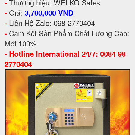
Thương hiệu: WELKO Safes
-
Giá:
-
3,700,000 VNĐ
Liên Hệ Zalo: 098 2770404
-
Cam Kết Sản Phẩm Chất Lượng Cao:
-
Mới 100%
-
Hotline International 24/7: 0084 98
2770404