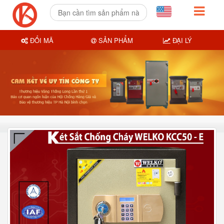
ĐỔI MÃ
SẢN PHẨM
ĐẠI LÝ