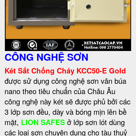
CÔNG NGHỆ SƠN
Két Sắt Chống Cháy KCC50-E Gold
được sử dụng công nghệ sơn vân búa
nano theo tiêu chuẩn của Châu Âu
công nghệ này két sẽ được phủ bởi các
3 lớp sơn đều, dày và bóng mịn lên bề
mặt,
ở lớp sơn lót dùng
LION SAFES
các loại sơn chuyên dụng cho tàu thuỷ