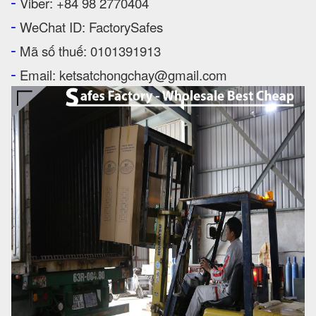
-
Viber: +84 98 2770404
-
WeChat ID: FactorySafes
-
Mã số thuế: 0101391913
-
Email: ketsatchongchay@gmail.com