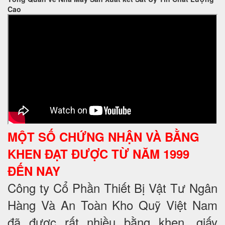
Cao
MỘT SỐ CHỨNG NHẬN VÀ BẰNG
KHEN ĐẠT ĐƯỢC TỪ NĂM 1999
ĐẾN NAY
Công ty Cổ Phần Thiết Bị Vật Tư Ngân
Hàng Và An Toàn Kho Quỹ Việt Nam
đã được rất nhiều bằng khen, giấy