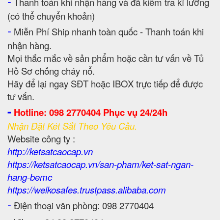
-
Thanh toán khi nhận hàng và đã kiểm tra kĩ lưỡng
(có thể chuyển khoản)
-
Miễn Phí Ship nhanh toàn quốc - Thanh toán khi
nhận hàng.
Mọi thắc mắc về sản phẩm hoặc cần tư vấn về Tủ
Hồ Sơ chống cháy nổ.
Hãy để lại ngay SĐT hoặc IBOX trực tiếp để được
tư vấn.
-
Hotline: 098 2770404 Phục vụ 24/24h
Nhận Đặt Két Sắt Theo Yêu Cầu.
Website công ty :
http://ketsatcaocap.vn
https://ketsatcaocap.vn/san-pham/ket-sat-ngan-
hang-bemc
https://welkosafes.trustpass.alibaba.com
-
Điện thoại văn phòng: 098 2770404