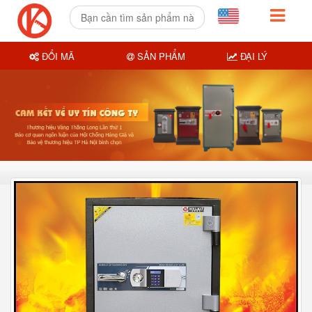
ĐỔI MÃ
SẢN PHẨM
ĐẠI LÝ