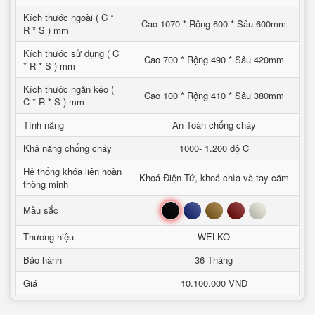
Kích thước ngoài ( C *
Cao 1070 * Rộng 600 * Sâu 600mm
R * S ) mm
Kích thước sử dụng ( C
Cao 700 * Rộng 490 * Sâu 420mm
* R * S ) mm
Kích thước ngăn kéo (
Cao 100 * Rộng 410 * Sâu 380mm
C * R * S ) mm
Tính năng
An Toàn chống cháy
Khả năng chống cháy
1000- 1.200 độ C
Hệ thống khóa liên hoàn
Khoá Điện Tử, khoá chìa và tay cầm
thông minh
Đen
Xanh
Nâu
Đỏ
Trắng
Mầu sắc
Thương hiệu
WELKO
Bảo hành
36 Tháng
Giá
10.100.000 VNĐ