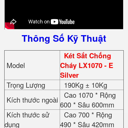
Thông Số Kỹ Thuật
Két Sắt Chống
Model
Cháy LX1070
- E
Silver
Trọng Lượng
190Kg ± 10Kg
Cao 1070 * Rộng
Kích thước ngoài
600 * Sâu 600mm
Kích thước sử
Cao 700 * Rộng
dụng
490 * Sâu 420mm