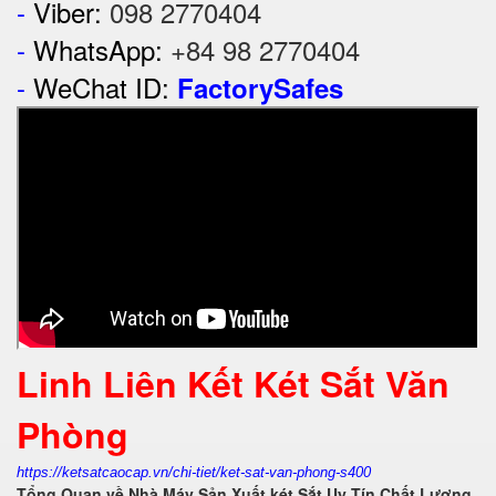
-
Viber:
098 2770404
-
WhatsApp:
+84 98 2770404
-
WeChat ID:
FactorySafes
Linh Liên Kết Két Sắt Văn
Phòng
https://ketsatcaocap.vn/chi-tiet/ket-sat-van-phong-s400
Tổng Quan về Nhà Máy Sản Xuất két Sắt Uy Tín Chất Lượng