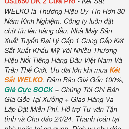
- Két Sắt
US1650 DK 2 Cửa Pro
WELKO là Thương Hiệu Uy Tín Hơn 30
Năm Kinh Nghiệm.
Công ty luôn đặt
chữ tín lên hàng đầu.
Nhà Máy Sản
Xuất Tuyển Đại Lý Cấp 1 Cung Cấp Két
Sắt Xuất Khẩu Mỹ Với Nhiều Thương
Hiệu Nổi Tiếng Hàng Đầu Việt Nam Và
Trên Thế Giới.
Ưu đãi lớn khi mua
Két
Sắt WELKO
.
Đảm Bảo Giá Gốc 100%,
Giá Cực SOCK
+ Chúng Tôi Chỉ Bán
Giá Gốc Tại Xưởng + Giao Hàng Và
Lắp Đặt Miễn Phí
.
Hỗ trợ Tư vấn Tận
tình và Chu đáo 24/24.
Thanh toán tại
nhà hoặc tại cơ quan.
Dịch vụ chu đáo