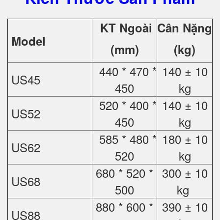
KT Ngoài
Cân Nặng
Model
(mm)
(kg)
440 * 470 *
140 ± 10
US45
450
kg
520 * 400 *
140 ± 10
US52
450
kg
585 * 480 *
180 ± 10
US62
520
kg
680 * 520 *
300 ± 10
US68
500
kg
880 * 600 *
390 ± 10
US88