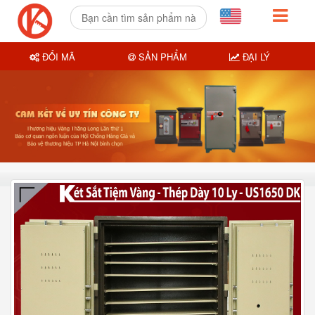
ĐỔI MÃ
SẢN PHẨM
ĐẠI LÝ