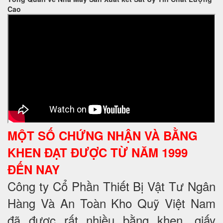
Cao
MỘT SỐ CHỨNG NHẬN VÀ BẰNG
KHEN ĐẠT ĐƯỢC TỪ NĂM 1999
ĐẾN NAY
Công ty Cổ Phần Thiết Bị Vật Tư Ngân
Hàng Và An Toàn Kho Quỹ Việt Nam
đã được rất nhiều bằng khen, giấy