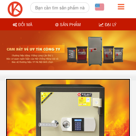
ĐỔI MÃ
SẢN PHẨM
ĐẠI LÝ