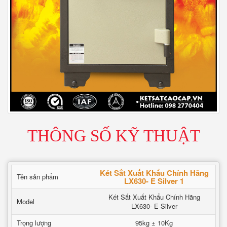
THÔNG SỐ KỸ THUẬT
Két Sắt Xuất Khẩu Chính Hãng
Tên sản phẩm
LX630- E Silver 1
Két Sắt Xuất Khẩu Chính Hãng
Model
LX630- E Silver
Trọng lượng
95kg ± 10Kg