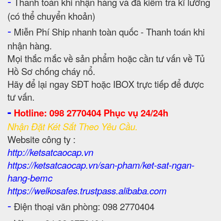
-
Thanh toán khi nhận hàng và đã kiểm tra kĩ lưỡng
(có thể chuyển khoản)
-
Miễn Phí Ship nhanh toàn quốc - Thanh toán khi
nhận hàng.
Mọi thắc mắc về sản phẩm hoặc cần tư vấn về Tủ
Hồ Sơ chống cháy nổ.
Hãy để lại ngay SĐT hoặc IBOX trực tiếp để được
tư vấn.
-
Hotline: 098 2770404 Phục vụ 24/24h
Nhận Đặt Két Sắt Theo Yêu Cầu.
Website công ty :
http://ketsatcaocap.vn
https://ketsatcaocap.vn/san-pham/ket-sat-ngan-
hang-bemc
https://welkosafes.trustpass.alibaba.com
-
Điện thoại văn phòng: 098 2770404