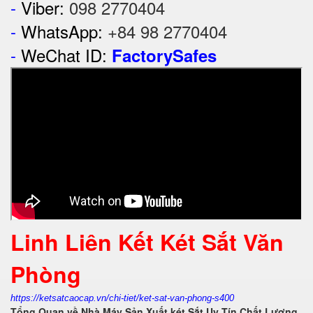
-
Viber:
098 2770404
-
WhatsApp:
+84 98 2770404
-
WeChat ID:
FactorySafes
Linh Liên Kết Két Sắt Văn
Phòng
https://ketsatcaocap.vn/chi-tiet/ket-sat-van-phong-s400
Tổng Quan về Nhà Máy Sản Xuất két Sắt Uy Tín Chất Lượng