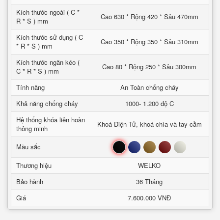
Kích thước ngoài ( C *
Cao 630 * Rộng 420 * Sâu 470mm
R * S ) mm
Kích thước sử dụng ( C
Cao 350 * Rộng 350 * Sâu 310mm
* R * S ) mm
Kích thước ngăn kéo (
Cao 80 * Rộng 250 * Sâu 300mm
C * R * S ) mm
Tính năng
An Toàn chống cháy
Khả năng chống cháy
1000- 1.200 độ C
Hệ thống khóa liên hoàn
Khoá Điện Tử, khoá chìa và tay cầm
thông minh
Đen
Xanh
Nâu
Đỏ
Trắng
Mầu sắc
Thương hiệu
WELKO
Bảo hành
36 Tháng
Giá
7.600.000 VNĐ