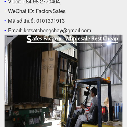
-
Viber: +84 98 2770404
-
WeChat ID: FactorySafes
-
Mã số thuế: 0101391913
-
Email: ketsatchongchay@gmail.com