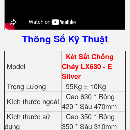
Thông Số Kỹ Thuật
Két Sắt Chống
Model
Cháy LX630
- E
Silver
Trọng Lượng
95Kg ± 10Kg
Cao 630 * Rộng
Kích thước ngoài
420 * Sâu 470mm
Kích thước sử
Cao 350 * Rộng
dụng
350 * Sâu 310mm